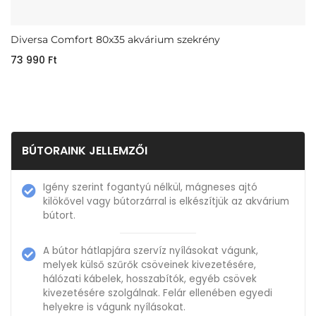
Diversa Comfort 80x35 akvárium szekrény
73 990
Ft
BÚTORAINK JELLEMZŐI
Igény szerint fogantyú nélkül, mágneses ajtó
kilökővel vagy bútorzárral is elkészítjük az akvárium
bútort.
A bútor hátlapjára szervíz nyílásokat vágunk,
melyek külső szűrők csöveinek kivezetésére,
hálózati kábelek, hosszabítók, egyéb csövek
kivezetésére szolgálnak. Felár ellenében egyedi
helyekre is vágunk nyílásokat.