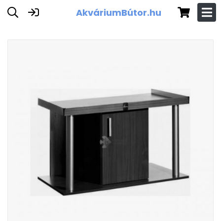
AkváriumBútor.hu