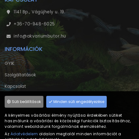
1141 Bp., Vágújhely u. 19.
+36-70-948-6025
info@akvariumbutor.hu
INFORMÁCIÓK
GYIK
Szolgáltatások
Kapcsolat
Adatvédelem
Süti beállítások
Minden süti engedélyezése
A kényelmes vásárlási élmény nyújtása érdekében sütiket
használunk a vásárlási és közösségi funkciók biztosításához,
valamint weboldalunk forgalmának elemzéséhez.
© 2023 - Aqua-Box Akvarisztikai Kft. - Minden jog
Az
Adatvédelem
oldalon megtalál minden információt a