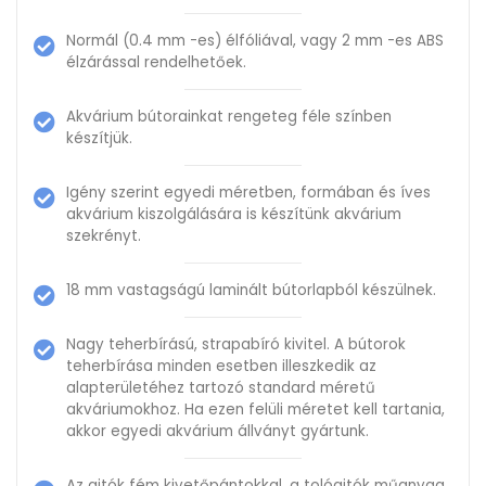
Normál (0.4 mm -es) élfóliával, vagy 2 mm -es ABS
élzárással rendelhetőek.
Akvárium bútorainkat rengeteg féle színben
készítjük.
Igény szerint egyedi méretben, formában és íves
akvárium kiszolgálására is készítünk akvárium
szekrényt.
18 mm vastagságú laminált bútorlapból készülnek.
Nagy teherbírású, strapabíró kivitel. A bútorok
teherbírása minden esetben illeszkedik az
alapterületéhez tartozó standard méretű
akváriumokhoz. Ha ezen felüli méretet kell tartania,
akkor egyedi akvárium állványt gyártunk.
Az ajtók fém kivetőpántokkal, a tolóajtók műanyag