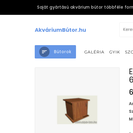
Saját gyártású akvárium bútor többféle for
AkváriumBútor.hu
Bútorok
GALÉRIA
GYIK
SZ
E
6
A
S
M