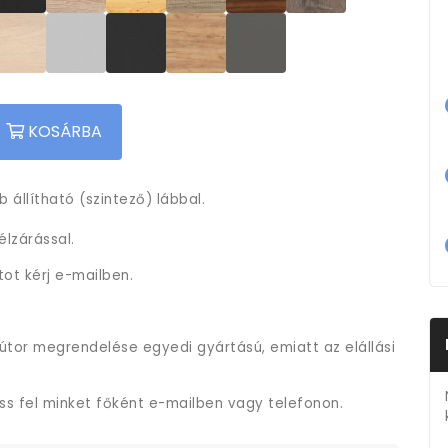
KOSÁRBA
 állítható (szintező) lábbal.
lzárással.
tot kérj e-mailben.
útor megrendelése egyedi gyártású, emiatt az elállási
ess fel minket főként e-mailben vagy telefonon.