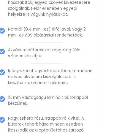
hosszabítók, egyéb csövek kivezetésére
szolgálnak. Felár ellenében egyedi
helyekre is vágunk nyílásokat.
Normál (0.4 mm -es) élfóliával, vagy 2
mm -es ABS élzárással rendelhetőek.
Akvárium bútorainkat rengeteg féle
színben készítjük.
Igény szerint egyedi méretben, formában
és íves akvárium kiszolgálására is
készítünk akvárium szekrényt.
18 mm vastagságú laminált bútorlapból
készülnek.
Nagy teherbírású, strapabíró kivitel. A
bútorok teherbírása minden esetben
illeszkedik az alapterületéhez tartozó