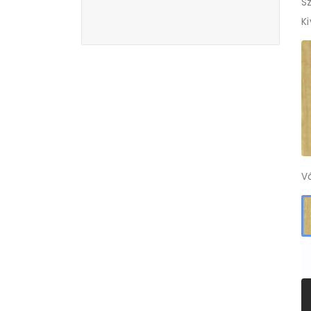
Sz
K
V