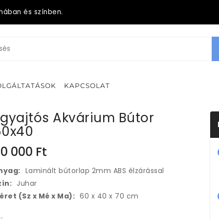
mában és színben.
OLGÁLTATÁSOK
KAPCSOLAT
gyajtós Akvárium Bútor
60x40
0 000
Ft
nyag:
Laminált bútorlap 2mm ABS élzárással
zín:
Juhar
éret (Sz x Mé x Ma):
60 x 40 x 70 cm