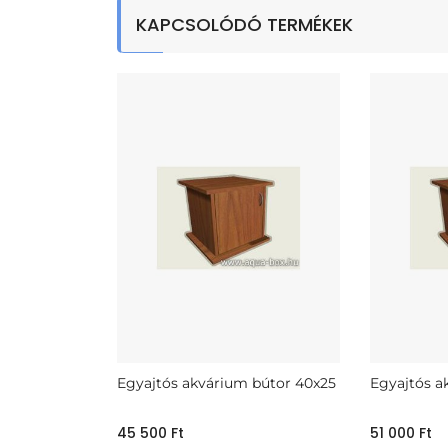
KAPCSOLÓDÓ TERMÉKEK
Egyajtós akvárium bútor 40x25
Egyajtós a
45 500
Ft
51 000
Ft