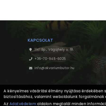
KAPCSOLAT
1141 Bp., Vágújhely u. 19.
+36-70-948-6025
info@akvariumbutor.hu
A kényelmes vásárlási élmény nyújtása érdekében sü
biztosításához, valamint weboldalunk forgalmának
Az
Adatvédelem
oldalon megtalál minden információ
© 2023 - Aqua-Box Akvarisztikai Kft. - Minden