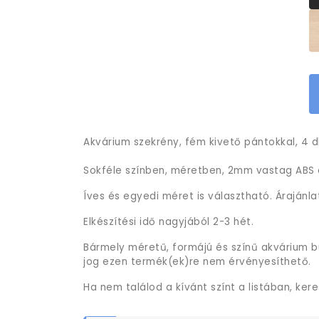
Akvárium szekrény, fém kivető pántokkal, 4 db
Sokféle színben, méretben, 2mm vastag ABS é
Íves és egyedi méret is választható. Árajánla
Elkészítési idő nagyjából 2-3 hét.
Bármely méretű, formájú és színű akvárium b
jog ezen termék(ek)re nem érvényesíthető.
Ha nem találod a kívánt színt a listában, ker