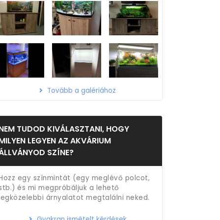
Tovább a galériához
NEM TUDOD KIVÁLASZTANI, HOGY
MILYEN LEGYEN AZ AKVÁRIUM
ÁLLVÁNYOD SZÍNE?
Hozz egy színmintát (egy meglévő polcot,
stb.) és mi megpróbáljuk a lehető
legközelebbi árnyalatot megtalálni neked.
Gyakran ismételt kérdések