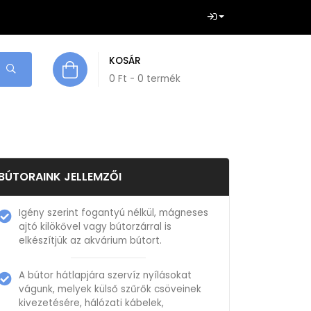
KOSÁR
0
Ft
- 0 termék
BÚTORAINK JELLEMZŐI
Igény szerint fogantyú nélkül, mágneses
ajtó kilökővel vagy bútorzárral is
elkészítjük az akvárium bútort.
A bútor hátlapjára szervíz nyílásokat
vágunk, melyek külső szűrők csöveinek
kivezetésére, hálózati kábelek,