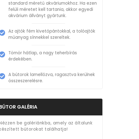
standard méretű akváriumokhoz. Ha ezen
felüli méretet kell tartania, akkor egyedi
akvárium állványt gyártunk.
Az ajtók fém kivetőpántokkal, a tolóajtók
műanyag sínnekkel szereltek.
Tömör hátlap, a nagy teherbírás
érdekében.
A bútorok lamellózva, ragasztva kerülnek
összeszerelésre.
BÚTOR GALÉRIA
Nézzen be galériánkba, amely az általunk
készített bútorokat találhatja!