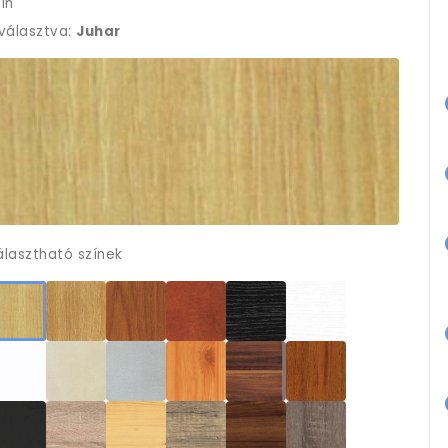
ín
iválasztva:
Juhar
álasztható színek