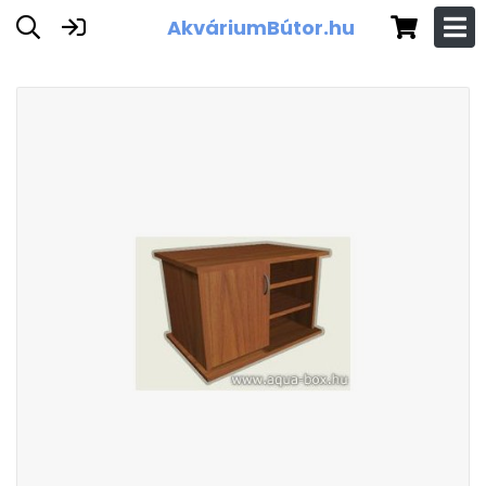
AkváriumBútor.hu