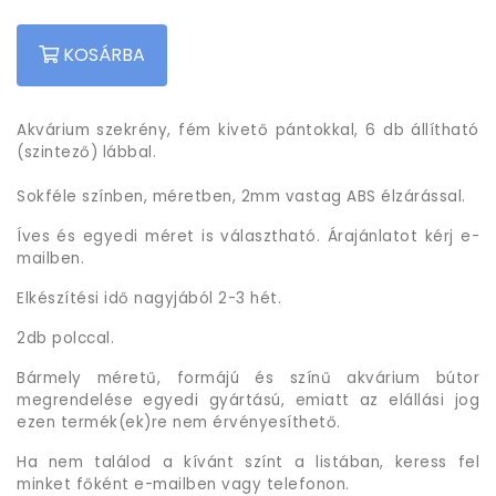
KOSÁRBA
Akvárium szekrény, fém kivető pántokkal, 6 db állítható
(szintező) lábbal.
Sokféle színben, méretben, 2mm vastag ABS élzárással.
Íves és egyedi méret is választható. Árajánlatot kérj e-
mailben.
Elkészítési idő nagyjából 2-3 hét.
2db polccal.
Bármely méretű, formájú és színű akvárium bútor
megrendelése egyedi gyártású, emiatt az elállási jog
ezen termék(ek)re nem érvényesíthető.
Ha nem találod a kívánt színt a listában, keress fel
minket főként e-mailben vagy telefonon.