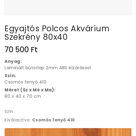
Egyajtós Polcos Akvárium
Szekrény 80x40
70 500
Ft
Anyag:
Laminált bútorlap 2mm ABS élzárással
Szín:
Csomós fenyő 410
Méret (Sz x Mé x Ma):
80 x 40 x 70 cm
Szín
Kiválasztva:
Csomós fenyő 410