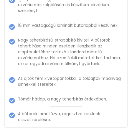
akvárium kiszolgálására is készítünk akvárium
szekrényt.
18 mm vastagságú laminált bútorlapból készülnek.
Nagy teherbírású, strapabíró kivitel. A bútorok
teherbírása minden esetben illeszkedik az
alapterületéhez tartozó standard méretű
akváriumokhoz. Ha ezen felüli méretet kell tartania,
akkor egyedi akvárium állványt gyártunk.
Az ajtók fém kivetőpántokkal, a tolóajtók műanyag
sínnekkel szereltek.
Tömör hátlap, a nagy teherbírás érdekében.
A bútorok lamellózva, ragasztva kerülnek
összeszerelésre.