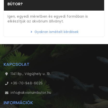
BÚTOR?
Igen, egyedi méretben és egyedi formában is
elkészítjük az akvárium állványt.
Gyakran ismételt kérdések
KAPCSOLAT
1141 Bp., Vágújhely u. 19.
+36-70-948-6025
info@akvariumbutor.hu
INFORMÁCIÓK