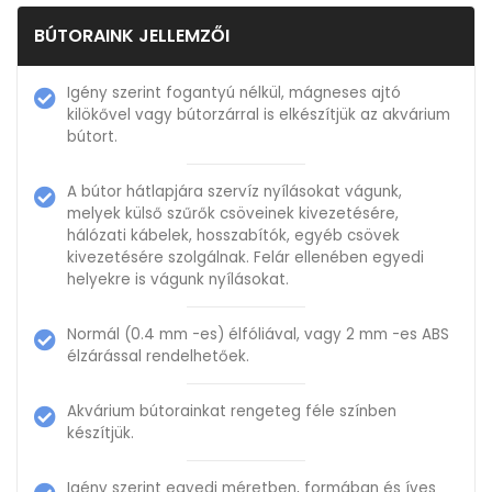
BÚTORAINK JELLEMZŐI
Igény szerint fogantyú nélkül, mágneses ajtó
kilökővel vagy bútorzárral is elkészítjük az akvárium
bútort.
A bútor hátlapjára szervíz nyílásokat vágunk,
melyek külső szűrők csöveinek kivezetésére,
hálózati kábelek, hosszabítók, egyéb csövek
kivezetésére szolgálnak. Felár ellenében egyedi
helyekre is vágunk nyílásokat.
Normál (0.4 mm -es) élfóliával, vagy 2 mm -es ABS
élzárással rendelhetőek.
Akvárium bútorainkat rengeteg féle színben
készítjük.
Igény szerint egyedi méretben, formában és íves