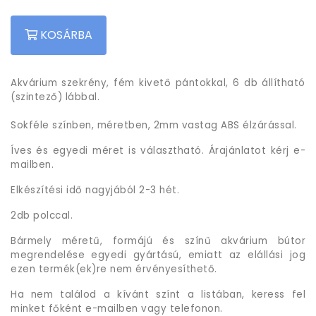
KOSÁRBA
Akvárium szekrény, fém kivető pántokkal, 6 db állítható
(szintező) lábbal.
Sokféle színben, méretben, 2mm vastag ABS élzárással.
Íves és egyedi méret is választható. Árajánlatot kérj e-
mailben.
Elkészítési idő nagyjából 2-3 hét.
2db polccal.
Bármely méretű, formájú és színű akvárium bútor
megrendelése egyedi gyártású, emiatt az elállási jog
ezen termék(ek)re nem érvényesíthető.
Ha nem találod a kívánt színt a listában, keress fel
minket főként e-mailben vagy telefonon.