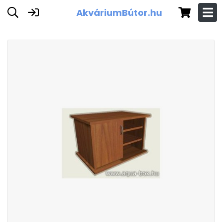
AkváriumBútor.hu