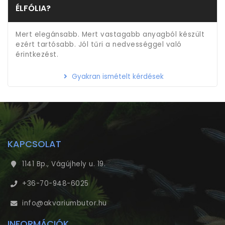
ÉLFÓLIA?
Mert elegánsabb. Mert vastagabb anyagból készült
ezért tartósabb. Jól tűri a nedvességgel való
érintkezést.
Gyakran ismételt kérdések
KAPCSOLAT
1141 Bp., Vágújhely u. 19.
+36-70-948-6025
info@akvariumbutor.hu
INFORMÁCIÓK