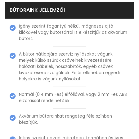
BÚTORAINK JELLEMZŐI
Igény szerint fogantyú nélkül, mágneses ajtó
kilökővel vagy bútorzárral is elkészítjük az akvárium
bútort.
A bútor hátlapjára szervíz nyílásokat vágunk,
melyek külső szűrők csöveinek kivezetésére,
hálózati kábelek, hosszabítók, egyéb csövek
kivezetésére szolgálnak. Felár ellenében egyedi
helyekre is vágunk nyílásokat.
Normál (0.4 mm -es) élfóliával, vagy 2 mm -es ABS
élzárással rendelhetőek.
Akvárium bútorainkat rengeteg féle színben
készítjük.
Igény szerint egyedi méretben, formában és íves