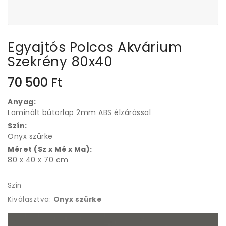
Egyajtós Polcos Akvárium
Szekrény 80x40
70 500
Ft
Anyag:
Laminált bútorlap 2mm ABS élzárással
Szín:
Onyx szürke
Méret (Sz x Mé x Ma):
80 x 40 x 70 cm
Szín
Kiválasztva:
Onyx szürke