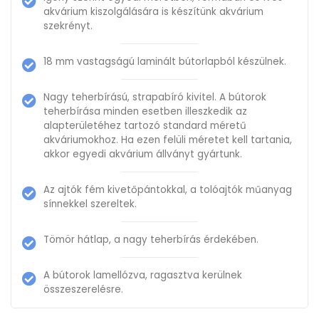
akvárium kiszolgálására is készítünk akvárium
szekrényt.
18 mm vastagságú laminált bútorlapból készülnek.
Nagy teherbírású, strapabíró kivitel. A bútorok
teherbírása minden esetben illeszkedik az
alapterületéhez tartozó standard méretű
akváriumokhoz. Ha ezen felüli méretet kell tartania,
akkor egyedi akvárium állványt gyártunk.
Az ajtók fém kivetőpántokkal, a tolóajtók műanyag
sínnekkel szereltek.
Tömör hátlap, a nagy teherbírás érdekében.
A bútorok lamellózva, ragasztva kerülnek
összeszerelésre.