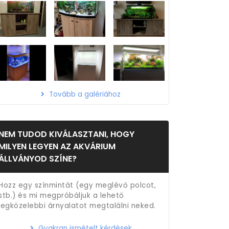
Tovább a galériához
NEM TUDOD KIVÁLASZTANI, HOGY
MILYEN LEGYEN AZ AKVÁRIUM
ÁLLVÁNYOD SZÍNE?
Hozz egy színmintát (egy meglévő polcot,
stb.) és mi megpróbáljuk a lehető
legközelebbi árnyalatot megtalálni neked.
Gyakran ismételt kérdések