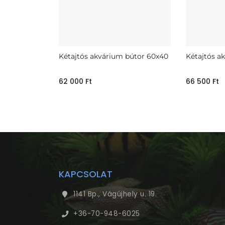
Kétajtós akvárium bútor 60x40
Kétajtós a
62 000
Ft
66 500
Ft
KAPCSOLAT
1141 Bp., Vágújhely u. 19.
+36-70-948-6025