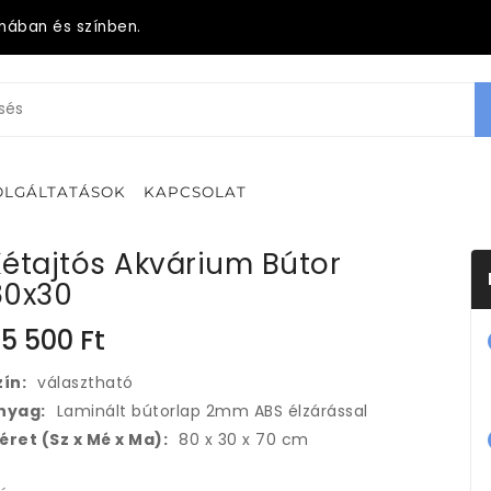
mában és színben.
OLGÁLTATÁSOK
KAPCSOLAT
étajtós Akvárium Bútor
80x30
5 500
Ft
zín:
választható
nyag:
Laminált bútorlap 2mm ABS élzárással
éret (Sz x Mé x Ma):
80 x 30 x 70 cm