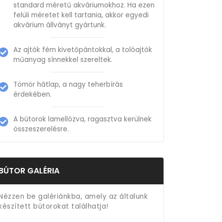
standard méretű akváriumokhoz. Ha ezen
felüli méretet kell tartania, akkor egyedi
akvárium állványt gyártunk.
Az ajtók fém kivetőpántokkal, a tolóajtók
műanyag sínnekkel szereltek.
Tömör hátlap, a nagy teherbírás
érdekében.
A bútorok lamellózva, ragasztva kerülnek
összeszerelésre.
BÚTOR GALÉRIA
Nézzen be galériánkba, amely az általunk
készített bútorokat találhatja!