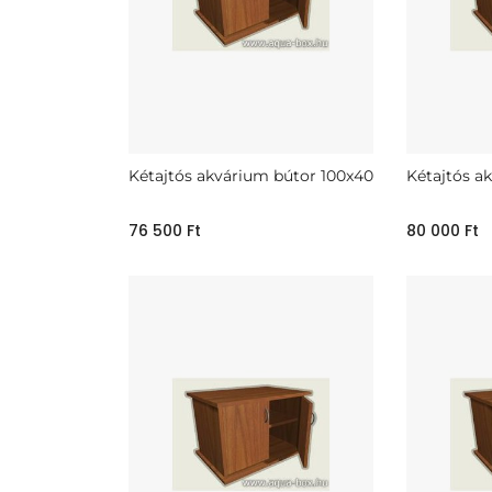
Kétajtós akvárium bútor 100x40
Kétajtós a
76 500
Ft
80 000
Ft