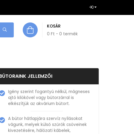
KOSÁR
0
Ft
- 0 termék
BÚTORAINK JELLEMZŐI
Igény szerint fogantyú nélkül, mágneses
ajtó kilökővel vagy bútorzárral is
elkészítjük az akvárium bútort.
A bútor hátlapjára szervíz nyílásokat
vágunk, melyek külső szűrők csöveinek
kivezetésére, hálózati kábelek,