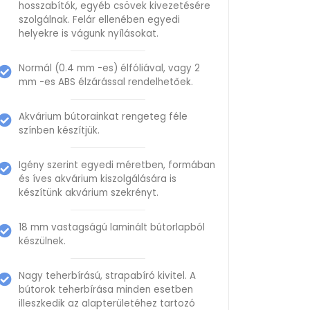
hosszabítók, egyéb csövek kivezetésére
szolgálnak. Felár ellenében egyedi
helyekre is vágunk nyílásokat.
Normál (0.4 mm -es) élfóliával, vagy 2
mm -es ABS élzárással rendelhetőek.
Akvárium bútorainkat rengeteg féle
színben készítjük.
Igény szerint egyedi méretben, formában
és íves akvárium kiszolgálására is
készítünk akvárium szekrényt.
18 mm vastagságú laminált bútorlapból
készülnek.
Nagy teherbírású, strapabíró kivitel. A
bútorok teherbírása minden esetben
illeszkedik az alapterületéhez tartozó