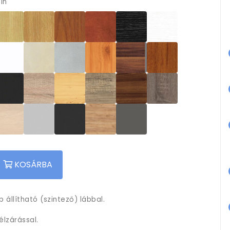
ín
KOSÁRBA
 állítható (szintező) lábbal.
lzárással.