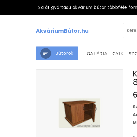
Saját gyártású akvárium bútor többféle for
AkváriumBútor.hu
Bútorok
GALÉRIA
GYIK
SZ
K
6
S
A
M