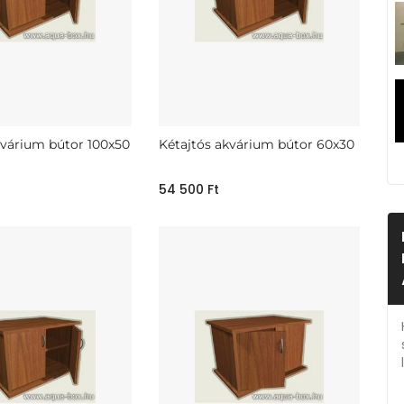
kvárium bútor 100x50
Kétajtós akvárium bútor 60x30
54 500
Ft