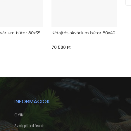
kvárium bútor 80x35
Kétajtós akvárium bútor 80x40
70 500
Ft
INFORMÁCIÓK
GYIK
Szolgáltatások