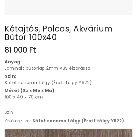
Kétajtós, Polcos, Akvárium
Bútor 100x40
81 000
Ft
Anyag:
Laminált bútorlap 2mm ABS élzárással
Szín:
Sötét sonoma tölgy (Érett tölgy Y622)
Méret (Sz x Mé x Ma):
100 x 40 x 70 cm
Szín
Kiválasztva:
Sötét sonoma tölgy (Érett tölgy Y622)