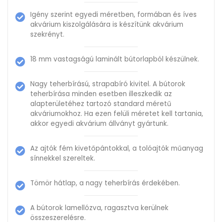
Igény szerint egyedi méretben, formában és íves
akvárium kiszolgálására is készítünk akvárium
szekrényt.
18 mm vastagságú laminált bútorlapból készülnek.
Nagy teherbírású, strapabíró kivitel. A bútorok
teherbírása minden esetben illeszkedik az
alapterületéhez tartozó standard méretű
akváriumokhoz. Ha ezen felüli méretet kell tartania,
akkor egyedi akvárium állványt gyártunk.
Az ajtók fém kivetőpántokkal, a tolóajtók műanyag
sínnekkel szereltek.
Tömör hátlap, a nagy teherbírás érdekében.
A bútorok lamellózva, ragasztva kerülnek
összeszerelésre.