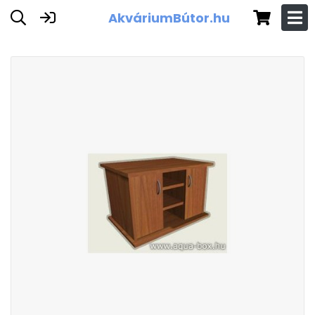
AkváriumBútor.hu