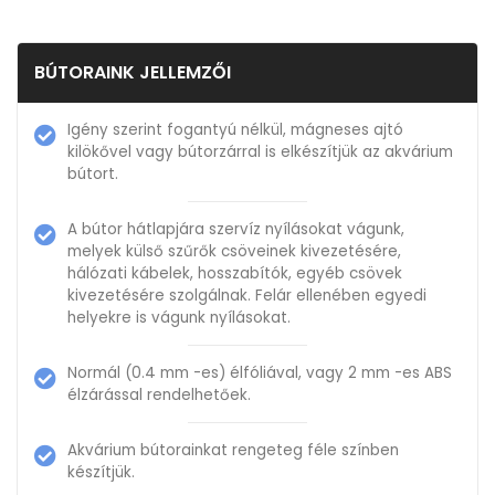
BÚTORAINK JELLEMZŐI
Igény szerint fogantyú nélkül, mágneses ajtó
kilökővel vagy bútorzárral is elkészítjük az akvárium
bútort.
A bútor hátlapjára szervíz nyílásokat vágunk,
melyek külső szűrők csöveinek kivezetésére,
hálózati kábelek, hosszabítók, egyéb csövek
kivezetésére szolgálnak. Felár ellenében egyedi
helyekre is vágunk nyílásokat.
Normál (0.4 mm -es) élfóliával, vagy 2 mm -es ABS
élzárással rendelhetőek.
Akvárium bútorainkat rengeteg féle színben
készítjük.