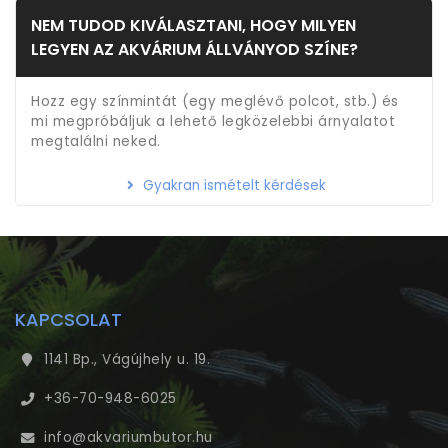
NEM TUDOD KIVÁLASZTANI, HOGY MILYEN
LEGYEN AZ AKVÁRIUM ÁLLVÁNYOD SZÍNE?
Hozz egy színmintát (egy meglévő polcot, stb.) és
mi megpróbáljuk a lehető legközelebbi árnyalatot
megtalálni neked.
Gyakran ismételt kérdések
KAPCSOLAT
1141 Bp., Vágújhely u. 19.
+36-70-948-6025
info@akvariumbutor.hu