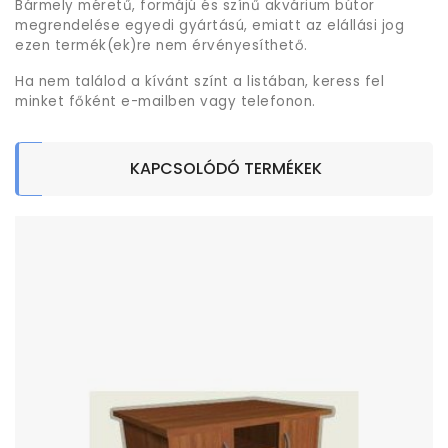
Bármely méretű, formájú és színű akvárium bútor
megrendelése egyedi gyártású, emiatt az elállási jog
ezen termék(ek)re nem érvényesíthető.
Ha nem találod a kívánt színt a listában, keress fel
minket főként e-mailben vagy telefonon.
KAPCSOLÓDÓ TERMÉKEK