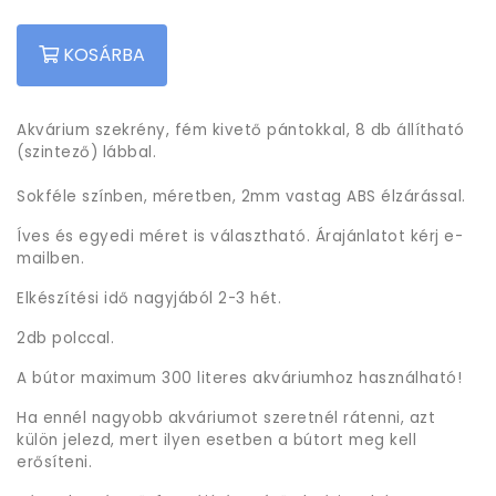
KOSÁRBA
Akvárium szekrény, fém kivető pántokkal, 8 db állítható
(szintező) lábbal.
Sokféle színben, méretben, 2mm vastag ABS élzárással.
Íves és egyedi méret is választható. Árajánlatot kérj e-
mailben.
Elkészítési idő nagyjából 2-3 hét.
2db polccal.
A bútor maximum 300 literes akváriumhoz használható!
Ha ennél nagyobb akváriumot szeretnél rátenni, azt
külön jelezd, mert ilyen esetben a bútort meg kell
erősíteni.