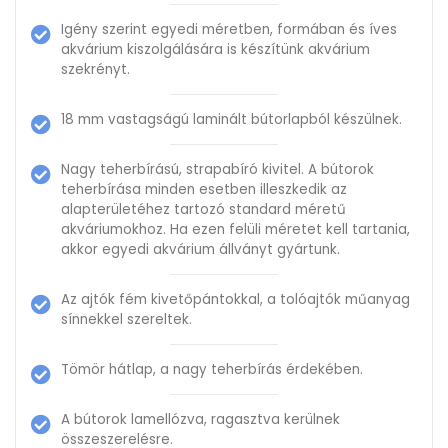
Igény szerint egyedi méretben, formában és íves
akvárium kiszolgálására is készítünk akvárium
szekrényt.
18 mm vastagságú laminált bútorlapból készülnek.
Nagy teherbírású, strapabíró kivitel. A bútorok
teherbírása minden esetben illeszkedik az
alapterületéhez tartozó standard méretű
akváriumokhoz. Ha ezen felüli méretet kell tartania,
akkor egyedi akvárium állványt gyártunk.
Az ajtók fém kivetőpántokkal, a tolóajtók műanyag
sínnekkel szereltek.
Tömör hátlap, a nagy teherbírás érdekében.
A bútorok lamellózva, ragasztva kerülnek
összeszerelésre.