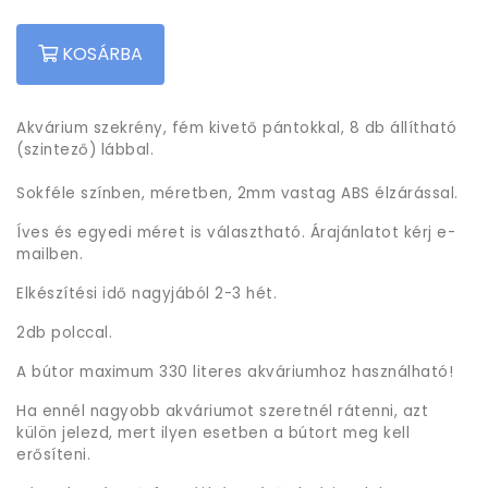
KOSÁRBA
Akvárium szekrény, fém kivető pántokkal, 8 db állítható
(szintező) lábbal.
Sokféle színben, méretben, 2mm vastag ABS élzárással.
Íves és egyedi méret is választható. Árajánlatot kérj e-
mailben.
Elkészítési idő nagyjából 2-3 hét.
2db polccal.
A bútor maximum 330 literes akváriumhoz használható!
Ha ennél nagyobb akváriumot szeretnél rátenni, azt
külön jelezd, mert ilyen esetben a bútort meg kell
erősíteni.