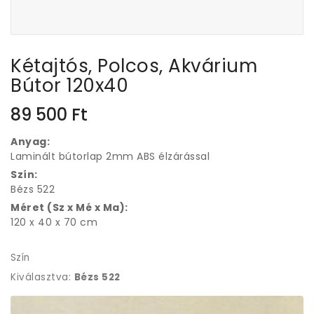
Kétajtós, Polcos, Akvárium
Bútor 120x40
89 500
Ft
Anyag:
Laminált bútorlap 2mm ABS élzárással
Szín:
Bézs 522
Méret (Sz x Mé x Ma):
120 x 40 x 70 cm
Szín
Kiválasztva:
Bézs 522