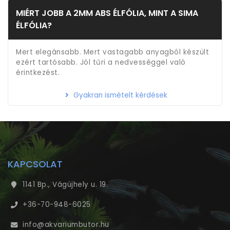
MIÉRT JOBB A 2MM ABS ÉLFÓLIA, MINT A SIMA
ÉLFÓLIA?
Mert elegánsabb. Mert vastagabb anyagból készült
ezért tartósabb. Jól tűri a nedvességgel való
érintkezést.
Gyakran ismételt kérdések
KAPCSOLAT
1141 Bp., Vágújhely u. 19.
+36-70-948-6025
info@akvariumbutor.hu