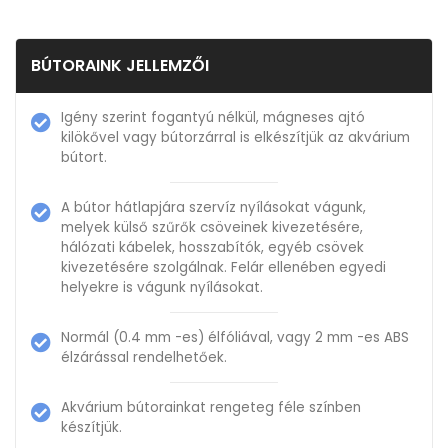
BÚTORAINK JELLEMZŐI
Igény szerint fogantyú nélkül, mágneses ajtó
kilökővel vagy bútorzárral is elkészítjük az akvárium
bútort.
A bútor hátlapjára szervíz nyílásokat vágunk,
melyek külső szűrők csöveinek kivezetésére,
hálózati kábelek, hosszabítók, egyéb csövek
kivezetésére szolgálnak. Felár ellenében egyedi
helyekre is vágunk nyílásokat.
Normál (0.4 mm -es) élfóliával, vagy 2 mm -es ABS
élzárással rendelhetőek.
Akvárium bútorainkat rengeteg féle színben
készítjük.