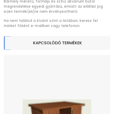
Bármely méretű, formájú és színű akvárium bútor
megrendelése egyedi gyártású, emiatt az elállási jog
ezen termék(ek)re nem érvényesíthető.
Ha nem találod a kívánt színt a listában, keress fel
minket főként e-mailben vagy telefonon.
KAPCSOLÓDÓ TERMÉKEK