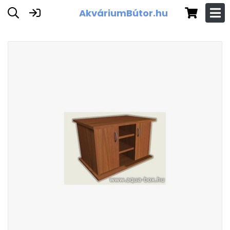
AkváriumBútor.hu