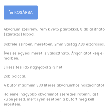
KOSÁRBA
Akvárium szekrény, fém kivető pántokkal, 8 db állítható
(szintező) lábbal.
Sokféle színben, méretben, 2mm vastag ABS élzárással.
Íves és egyedi méret is választható. Árajánlatot kérj e-
mailben.
Elkészítési idő nagyjából 2-3 hét.
2db polccal.
A bútor maximum 330 literes akváriumhoz használható!
Ha ennél nagyobb akváriumot szeretnél rátenni, azt
külön jelezd, mert ilyen esetben a bútort meg kell
erősíteni.