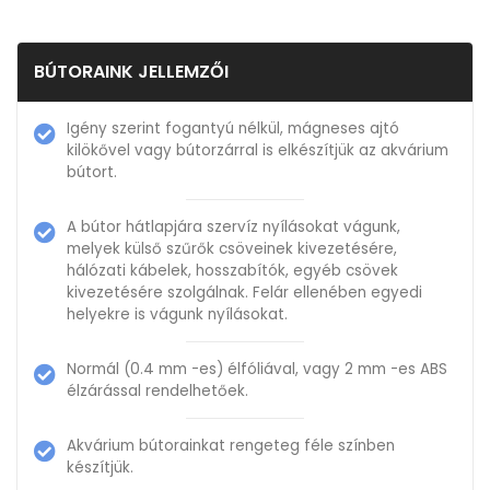
BÚTORAINK JELLEMZŐI
Igény szerint fogantyú nélkül, mágneses ajtó
kilökővel vagy bútorzárral is elkészítjük az akvárium
bútort.
A bútor hátlapjára szervíz nyílásokat vágunk,
melyek külső szűrők csöveinek kivezetésére,
hálózati kábelek, hosszabítók, egyéb csövek
kivezetésére szolgálnak. Felár ellenében egyedi
helyekre is vágunk nyílásokat.
Normál (0.4 mm -es) élfóliával, vagy 2 mm -es ABS
élzárással rendelhetőek.
Akvárium bútorainkat rengeteg féle színben
készítjük.