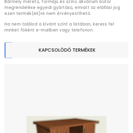
Bármely méretű, formájú és színű akvárium bútor
megrendelése egyedi gyártású, emiatt az elállási jog
ezen termék(ek)re nem érvényesíthető.
Ha nem találod a kívánt színt a listában, keress fel
minket főként e-mailben vagy telefonon.
KAPCSOLÓDÓ TERMÉKEK