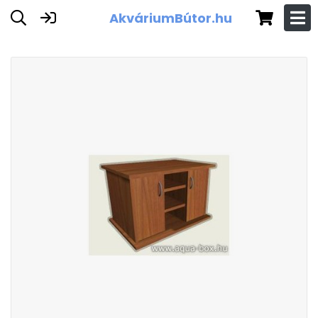
AkváriumBútor.hu