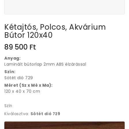
Kétajtós, Polcos, Akvárium
Bútor 120x40
89 500
Ft
Anyag:
Laminált bútorlap 2mm ABS élzárással
Szín:
Sötét dió 729
Méret (Sz x Mé x Ma):
120 x 40 x 70 cm
Szín
Kiválasztva:
Sötét dió 729