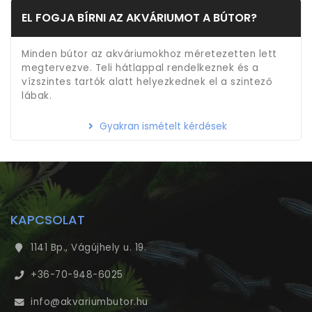
EL FOGJA BÍRNI AZ AKVÁRIUMOT A BÚTOR?
Minden bútor az akváriumokhoz méretezetten lett
megtervezve. Teli hátlappal rendelkeznek és a
vízszintes tartók alatt helyezkednek el a szintező
lábak.
Gyakran ismételt kérdések
KAPCSOLAT
1141 Bp., Vágújhely u. 19.
+36-70-948-6025
info@akvariumbutor.hu