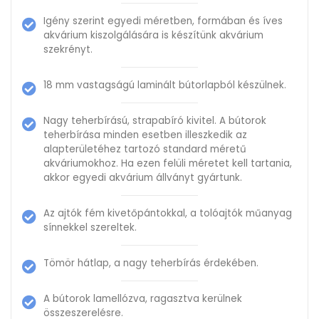
Igény szerint egyedi méretben, formában és íves
akvárium kiszolgálására is készítünk akvárium
szekrényt.
18 mm vastagságú laminált bútorlapból készülnek.
Nagy teherbírású, strapabíró kivitel. A bútorok
teherbírása minden esetben illeszkedik az
alapterületéhez tartozó standard méretű
akváriumokhoz. Ha ezen felüli méretet kell tartania,
akkor egyedi akvárium állványt gyártunk.
Az ajtók fém kivetőpántokkal, a tolóajtók műanyag
sínnekkel szereltek.
Tömör hátlap, a nagy teherbírás érdekében.
A bútorok lamellózva, ragasztva kerülnek
összeszerelésre.