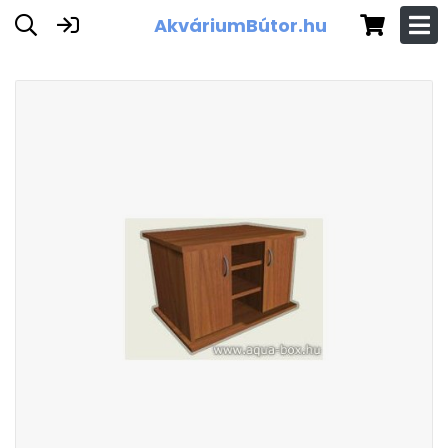
AkváriumBútor.hu