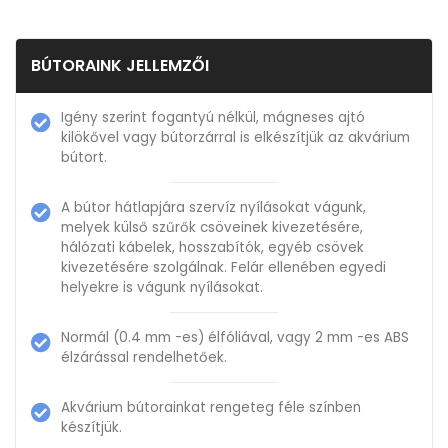
BÚTORAINK JELLEMZŐI
Igény szerint fogantyú nélkül, mágneses ajtó
kilökővel vagy bútorzárral is elkészítjük az akvárium
bútort.
A bútor hátlapjára szervíz nyílásokat vágunk,
melyek külső szűrők csöveinek kivezetésére,
hálózati kábelek, hosszabítók, egyéb csövek
kivezetésére szolgálnak. Felár ellenében egyedi
helyekre is vágunk nyílásokat.
Normál (0.4 mm -es) élfóliával, vagy 2 mm -es ABS
élzárással rendelhetőek.
Akvárium bútorainkat rengeteg féle színben
készítjük.