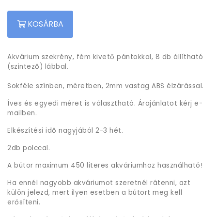
KOSÁRBA
Akvárium szekrény, fém kivető pántokkal, 8 db állítható
(szintező) lábbal.
Sokféle színben, méretben, 2mm vastag ABS élzárással.
Íves és egyedi méret is választható. Árajánlatot kérj e-
mailben.
Elkészítési idő nagyjából 2-3 hét.
2db polccal.
A bútor maximum 450 literes akváriumhoz használható!
Ha ennél nagyobb akváriumot szeretnél rátenni, azt
külön jelezd, mert ilyen esetben a bútort meg kell
erősíteni.