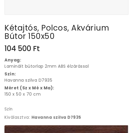
Kétajtós, Polcos, Akvárium
Bútor 150x50
104 500
Ft
Anyag:
Laminált bútorlap 2mm ABS élzárással
Szín:
Havanna szilva D7935
Méret (Sz x Mé x Ma):
150 x 50 x 70 cm
Szín
Kiválasztva:
Havanna szilva D7935