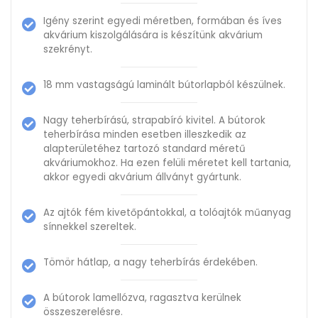
Igény szerint egyedi méretben, formában és íves
akvárium kiszolgálására is készítünk akvárium
szekrényt.
18 mm vastagságú laminált bútorlapból készülnek.
Nagy teherbírású, strapabíró kivitel. A bútorok
teherbírása minden esetben illeszkedik az
alapterületéhez tartozó standard méretű
akváriumokhoz. Ha ezen felüli méretet kell tartania,
akkor egyedi akvárium állványt gyártunk.
Az ajtók fém kivetőpántokkal, a tolóajtók műanyag
sínnekkel szereltek.
Tömör hátlap, a nagy teherbírás érdekében.
A bútorok lamellózva, ragasztva kerülnek
összeszerelésre.