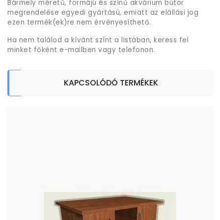
Bármely méretű, formájú és színű akvárium bútor
megrendelése egyedi gyártású, emiatt az elállási jog
ezen termék(ek)re nem érvényesíthető.
Ha nem találod a kívánt színt a listában, keress fel
minket főként e-mailben vagy telefonon.
KAPCSOLÓDÓ TERMÉKEK