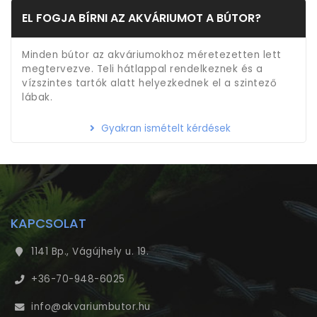
EL FOGJA BÍRNI AZ AKVÁRIUMOT A BÚTOR?
Minden bútor az akváriumokhoz méretezetten lett
megtervezve. Teli hátlappal rendelkeznek és a
vízszintes tartók alatt helyezkednek el a szintező
lábak.
Gyakran ismételt kérdések
KAPCSOLAT
1141 Bp., Vágújhely u. 19.
+36-70-948-6025
info@akvariumbutor.hu