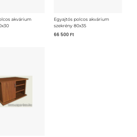
olcos akvárium
Egyajtós polcos akvárium
0x30
szekrény 80x35
66 500
Ft