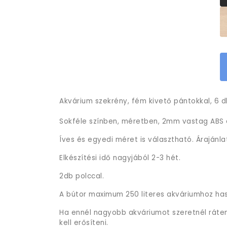
Akvárium szekrény, fém kivető pántokkal, 6 db
Sokféle színben, méretben, 2mm vastag ABS é
Íves és egyedi méret is választható. Árajánla
Elkészítési idő nagyjából 2-3 hét.
2db polccal.
A bútor maximum 250 literes akváriumhoz ha
Ha ennél nagyobb akváriumot szeretnél rátenn
kell erősíteni.