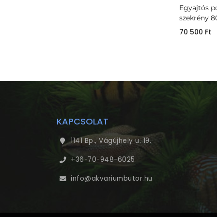
Egyajtós p
szekrény 8
70 500
Ft
KAPCSOLAT
1141 Bp., Vágújhely u. 19.
+36-70-948-6025
info@akvariumbutor.hu