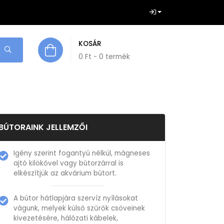
KOSÁR
0
Ft
- 0 termék
BÚTORAINK JELLEMZŐI
Igény szerint fogantyú nélkül, mágneses
ajtó kilökővel vagy bútorzárral is
elkészítjük az akvárium bútort.
A bútor hátlapjára szervíz nyílásokat
vágunk, melyek külső szűrők csöveinek
kivezetésére, hálózati kábelek,