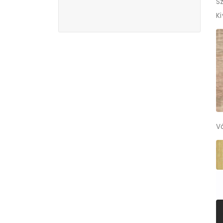
Sz
K
V