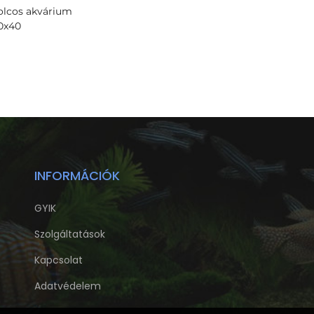
olcos akvárium
0x40
INFORMÁCIÓK
GYIK
Szolgáltatások
Kapcsolat
Adatvédelem