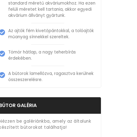
standard méretű akváriumokhoz. Ha ezen
felüli méretet kell tartania, akkor egyedi
akvárium állványt gyártunk.
Az ajtók fém kivetőpántokkal, a tolóajtók
műanyag sínnekkel szereltek.
Tömör hátlap, a nagy teherbírás
érdekében.
A bútorok lamellózva, ragasztva kerülnek
összeszerelésre.
BÚTOR GALÉRIA
Nézzen be galériánkba, amely az általunk
készített bútorokat találhatja!