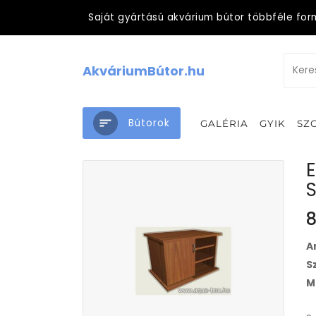
Saját gyártású akvárium bútor többféle for
AkváriumBútor.hu
Bútorok
GALÉRIA
GYIK
SZ
8
A
S
M