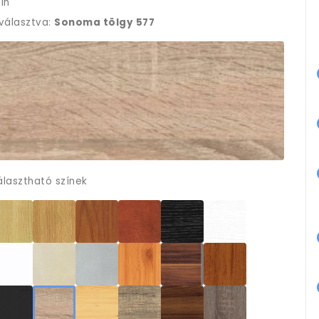
ín
iválasztva:
Sonoma tölgy 577
álasztható színek