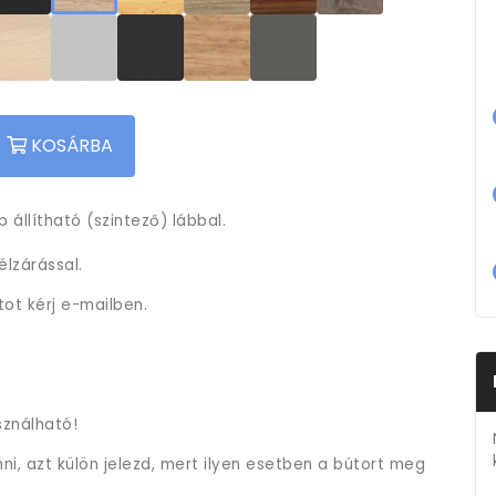
KOSÁRBA
 állítható (szintező) lábbal.
lzárással.
tot kérj e-mailben.
sználható!
i, azt külön jelezd, mert ilyen esetben a bútort meg