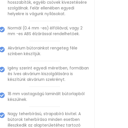
hosszabítók, egyéb csövek kivezetésére
szolgálnak. Felár ellenében egyedi
helyekre is vágunk nyílásokat.
Normál (0.4 mm -es) élfóliával, vagy 2
mm -es ABS élzárással rendelhetőek.
Akvárium bútorainkat rengeteg féle
színben készítjük.
Igény szerint egyedi méretben, formában
és íves akvárium kiszolgálására is
készítünk akvárium szekrényt.
18 mm vastagságú laminált bútorlapból
készülnek.
Nagy teherbírású, strapabíró kivitel. A
bútorok teherbírása minden esetben
illeszkedik az alapterületéhez tartozó