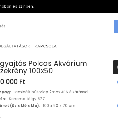
mában és színben.
OLGÁLTATÁSOK
KAPCSOLAT
Egyajtós Polcos Akvárium
Szekrény 100x50
0 000
Ft
nyag:
Laminált bútorlap 2mm ABS élzárással
zín:
Sonoma tölgy 577
éret (Sz x Mé x Ma):
100 x 50 x 70 cm