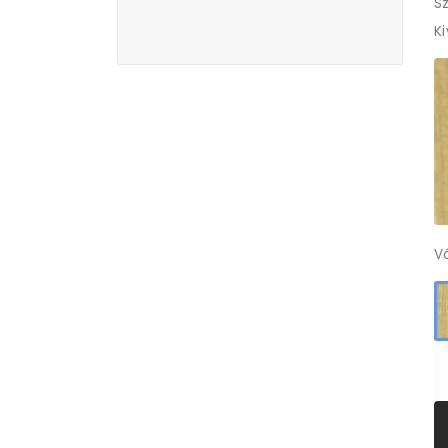
Sz
K
V