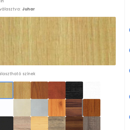
ín
iválasztva:
Juhar
álasztható színek