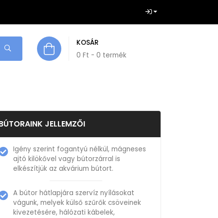
KOSÁR
0
Ft
- 0 termék
BÚTORAINK JELLEMZŐI
Igény szerint fogantyú nélkül, mágneses
ajtó kilökővel vagy bútorzárral is
elkészítjük az akvárium bútort.
A bútor hátlapjára szervíz nyílásokat
vágunk, melyek külső szűrők csöveinek
kivezetésére, hálózati kábelek,