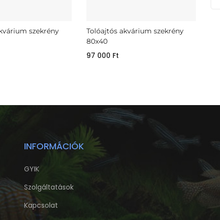
akvárium szekrény
Tolóajtós akvárium szekrény
80x40
97 000
Ft
INFORMÁCIÓK
GYIK
Szolgáltatások
Kapcsolat