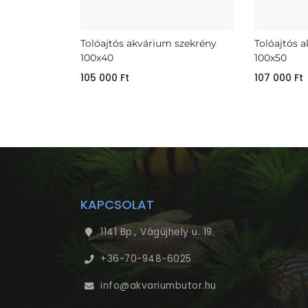
Tolóajtós akvárium szekrény
Tolóajtós 
100x40
100x50
105 000
Ft
107 000
Ft
KAPCSOLAT
1141 Bp., Vágújhely u. 19.
+36-70-948-6025
info@akvariumbutor.hu