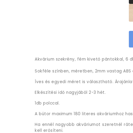
Akvárium szekrény, fém kivető pántokkal, 6 db
Sokféle színben, méretben, 2mm vastag ABS é
Íves és egyedi méret is választható. Árajánla
Elkészítési idő nagyjából 2-3 hét.
1db polccal.
A bútor maximum 180 literes akváriumhoz has
Ha ennél nagyobb akváriumot szeretnél ráten
kell erősíteni.