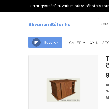
Saját gyártású akvárium bútor többféle for
AkváriumBútor.hu
Bútorok
GALÉRIA
GYIK
SZ
T
9
A
S
M