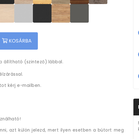
KOSÁRBA
 állítható (szintező) lábbal.
lzárással.
tot kérj e-mailben.
ználható!
ni, azt külön jelezd, mert ilyen esetben a bútort meg