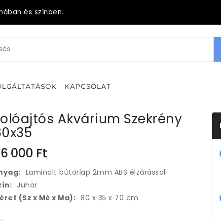
mában és színben.
OLGÁLTATÁSOK
KAPCSOLAT
olóajtós Akvárium Szekrény
80x35
6 000
Ft
nyag:
Laminált bútorlap 2mm ABS élzárással
zín:
Juhar
éret (Sz x Mé x Ma):
80 x 35 x 70 cm