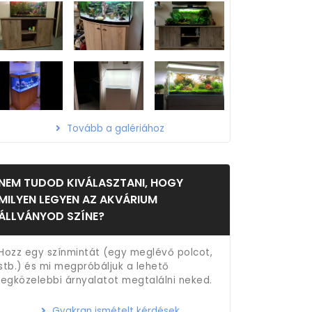
Tovább a galériához
NEM TUDOD KIVÁLASZTANI, HOGY
MILYEN LEGYEN AZ AKVÁRIUM
ÁLLVÁNYOD SZÍNE?
Hozz egy színmintát (egy meglévő polcot,
stb.) és mi megpróbáljuk a lehető
legközelebbi árnyalatot megtalálni neked.
Gyakran ismételt kérdések