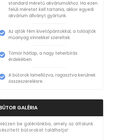
standard méretű akváriumokhoz. Ha ezen
felüli méretet kell tartania, akkor egyedi
akvárium állványt gyártunk.
Az ajtók fém kivetőpántokkal, a tolóajtók
műanyag sínnekkel szereltek.
Tömör hátlap, a nagy teherbírás
érdekében.
A bútorok lamellózva, ragasztva kerülnek
összeszerelésre.
BÚTOR GALÉRIA
Nézzen be galériánkba, amely az általunk
készített bútorokat találhatja!