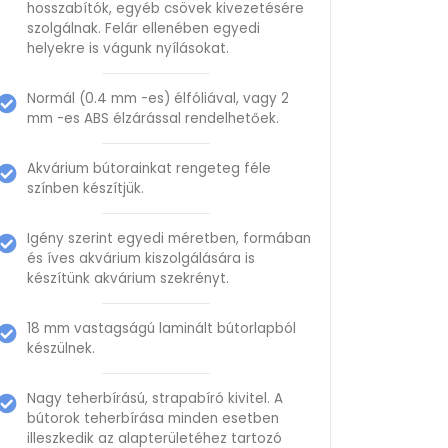
hosszabítók, egyéb csövek kivezetésére
szolgálnak. Felár ellenében egyedi
helyekre is vágunk nyílásokat.
Normál (0.4 mm -es) élfóliával, vagy 2
mm -es ABS élzárással rendelhetőek.
Akvárium bútorainkat rengeteg féle
színben készítjük.
Igény szerint egyedi méretben, formában
és íves akvárium kiszolgálására is
készítünk akvárium szekrényt.
18 mm vastagságú laminált bútorlapból
készülnek.
Nagy teherbírású, strapabíró kivitel. A
bútorok teherbírása minden esetben
illeszkedik az alapterületéhez tartozó