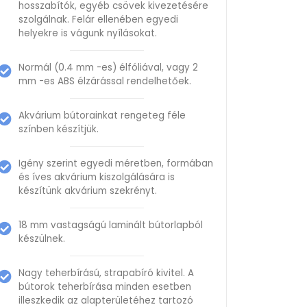
hosszabítók, egyéb csövek kivezetésére
szolgálnak. Felár ellenében egyedi
helyekre is vágunk nyílásokat.
Normál (0.4 mm -es) élfóliával, vagy 2
mm -es ABS élzárással rendelhetőek.
Akvárium bútorainkat rengeteg féle
színben készítjük.
Igény szerint egyedi méretben, formában
és íves akvárium kiszolgálására is
készítünk akvárium szekrényt.
18 mm vastagságú laminált bútorlapból
készülnek.
Nagy teherbírású, strapabíró kivitel. A
bútorok teherbírása minden esetben
illeszkedik az alapterületéhez tartozó