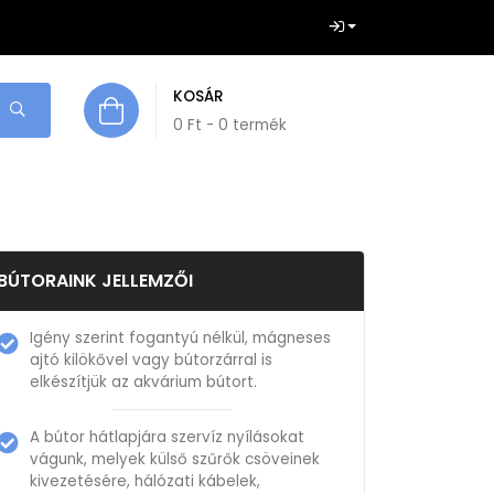
KOSÁR
0
Ft
- 0 termék
BÚTORAINK JELLEMZŐI
Igény szerint fogantyú nélkül, mágneses
ajtó kilökővel vagy bútorzárral is
elkészítjük az akvárium bútort.
A bútor hátlapjára szervíz nyílásokat
vágunk, melyek külső szűrők csöveinek
kivezetésére, hálózati kábelek,