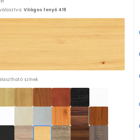
ín
iválasztva:
Világos fenyő 419
álasztható színek