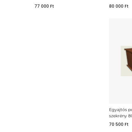
77 000
Ft
80 000
Ft
Egyajtós p
szekrény 8
70 500
Ft