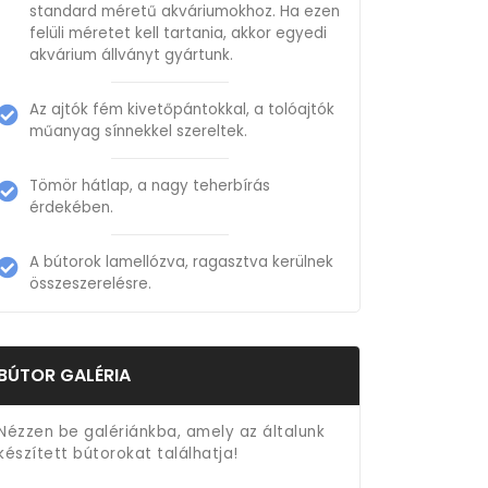
standard méretű akváriumokhoz. Ha ezen
felüli méretet kell tartania, akkor egyedi
akvárium állványt gyártunk.
Az ajtók fém kivetőpántokkal, a tolóajtók
műanyag sínnekkel szereltek.
Tömör hátlap, a nagy teherbírás
érdekében.
A bútorok lamellózva, ragasztva kerülnek
összeszerelésre.
BÚTOR GALÉRIA
Nézzen be galériánkba, amely az általunk
készített bútorokat találhatja!