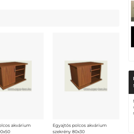
olcos akvárium
Egyajtós polcos akvárium
00x50
szekrény 80x30