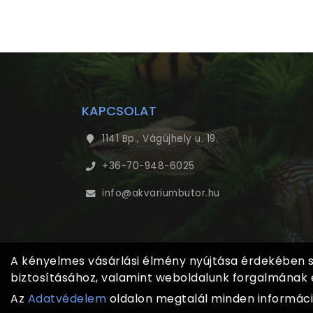
KAPCSOLAT
1141 Bp., Vágújhely u. 19.
+36-70-948-6025
info@akvariumbutor.hu
A kényelmes vásárlási élmény nyújtása érdekében sü
biztosításához, valamint weboldalunk forgalmának
Az
Adatvédelem
oldalon megtalál minden információ
© 2023 - Aqua-Box Akvarisztikai Kft. - Minden