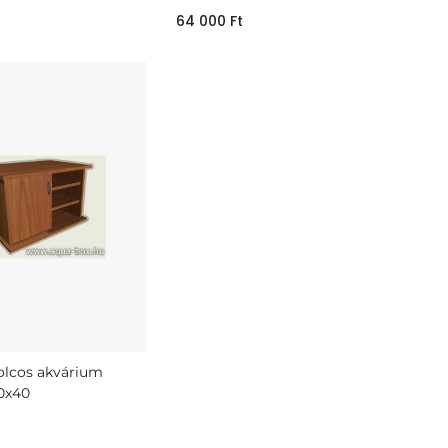
64 000
Ft
olcos akvárium
0x40