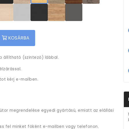
KOSÁRBA
 állítható (szintező) lábbal.
lzárással.
tot kérj e-mailben.
útor megrendelése egyedi gyártású, emiatt az elállási
ess fel minket főként e-mailben vagy telefonon.