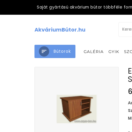
Saját gyártású akvárium bútor többféle for
AkváriumBútor.hu
Bútorok
GALÉRIA
GYIK
SZ
6
A
S
M