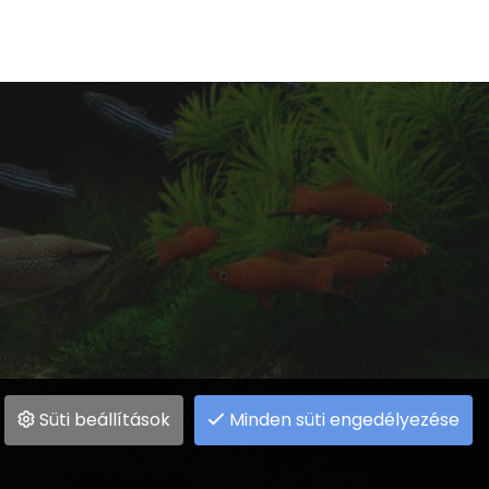
Süti beállítások
Minden süti engedélyezése