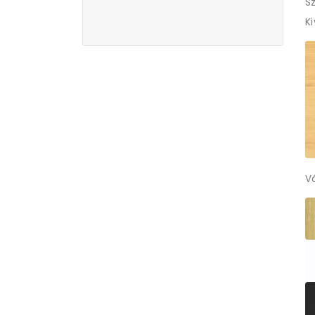
Sz
K
V