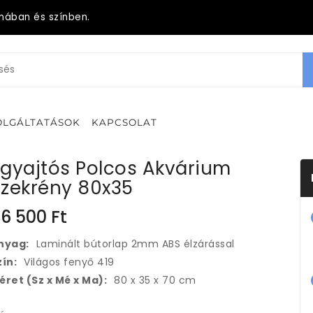
mában és színben.
OLGÁLTATÁSOK
KAPCSOLAT
Egyajtós Polcos Akvárium
Szekrény 80x35
6 500
Ft
nyag:
Laminált bútorlap 2mm ABS élzárással
zín:
Világos fenyő 419
éret (Sz x Mé x Ma):
80 x 35 x 70 cm