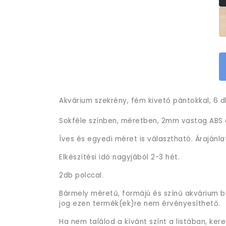
Akvárium szekrény, fém kivető pántokkal, 6 db
Sokféle színben, méretben, 2mm vastag ABS é
Íves és egyedi méret is választható. Árajánla
Elkészítési idő nagyjából 2-3 hét.
2db polccal.
Bármely méretű, formájú és színű akvárium b
jog ezen termék(ek)re nem érvényesíthető.
Ha nem találod a kívánt színt a listában, ker