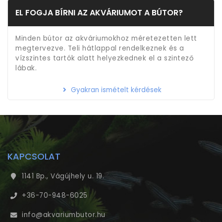
EL FOGJA BÍRNI AZ AKVÁRIUMOT A BÚTOR?
Minden bútor az akváriumokhoz méretezetten lett
megtervezve. Teli hátlappal rendelkeznek és a
vízszintes tartók alatt helyezkednek el a szintező
lábak.
Gyakran ismételt kérdések
KAPCSOLAT
1141 Bp., Vágújhely u. 19.
+36-70-948-6025
info@akvariumbutor.hu