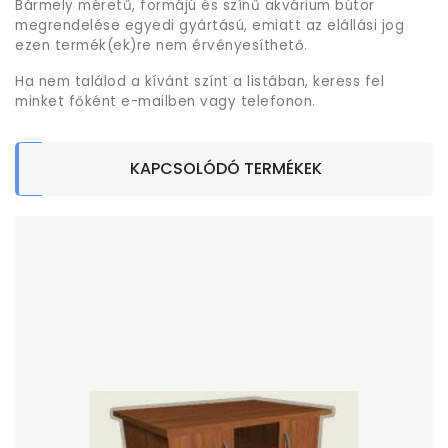
Bármely méretű, formájú és színű akvárium bútor
megrendelése egyedi gyártású, emiatt az elállási jog
ezen termék(ek)re nem érvényesíthető.
Ha nem találod a kívánt színt a listában, keress fel
minket főként e-mailben vagy telefonon.
KAPCSOLÓDÓ TERMÉKEK