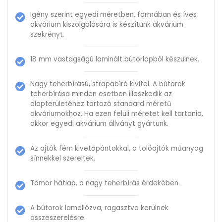
Igény szerint egyedi méretben, formában és íves
akvárium kiszolgálására is készítünk akvárium
szekrényt.
18 mm vastagságú laminált bútorlapból készülnek.
Nagy teherbírású, strapabíró kivitel. A bútorok
teherbírása minden esetben illeszkedik az
alapterületéhez tartozó standard méretű
akváriumokhoz. Ha ezen felüli méretet kell tartania,
akkor egyedi akvárium állványt gyártunk.
Az ajtók fém kivetőpántokkal, a tolóajtók műanyag
sínnekkel szereltek.
Tömör hátlap, a nagy teherbírás érdekében.
A bútorok lamellózva, ragasztva kerülnek
összeszerelésre.