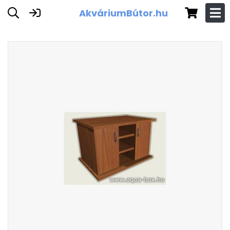
AkváriumBútor.hu