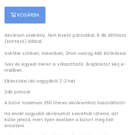
KOSÁRBA
Akvárium szekrény, fém kivető pántokkal, 8 db állítható
(szintező) lábbal.
Sokféle színben, méretben, 2mm vastag ABS élzárással.
Íves és egyedi méret is választható. Árajánlatot kérj e-
mailben.
Elkészítési idő nagyjából 2-3 hét.
2db polccal.
A bútor maximum 350 literes akváriumhoz használható!
Ha ennél nagyobb akváriumot szeretnél rátenni, azt
külön jelezd, mert ilyen esetben a bútort meg kell
erősíteni.