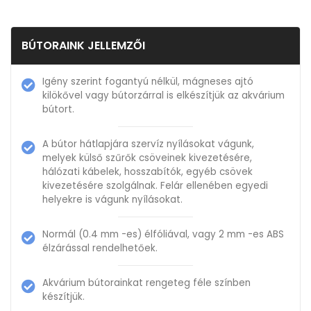
BÚTORAINK JELLEMZŐI
Igény szerint fogantyú nélkül, mágneses ajtó
kilökővel vagy bútorzárral is elkészítjük az akvárium
bútort.
A bútor hátlapjára szervíz nyílásokat vágunk,
melyek külső szűrők csöveinek kivezetésére,
hálózati kábelek, hosszabítók, egyéb csövek
kivezetésére szolgálnak. Felár ellenében egyedi
helyekre is vágunk nyílásokat.
Normál (0.4 mm -es) élfóliával, vagy 2 mm -es ABS
élzárással rendelhetőek.
Akvárium bútorainkat rengeteg féle színben
készítjük.