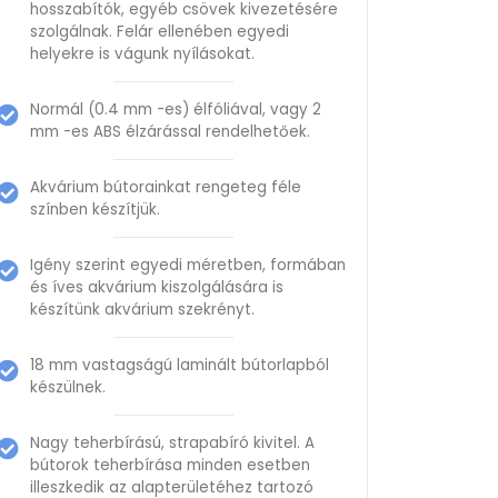
hosszabítók, egyéb csövek kivezetésére
szolgálnak. Felár ellenében egyedi
helyekre is vágunk nyílásokat.
Normál (0.4 mm -es) élfóliával, vagy 2
mm -es ABS élzárással rendelhetőek.
Akvárium bútorainkat rengeteg féle
színben készítjük.
Igény szerint egyedi méretben, formában
és íves akvárium kiszolgálására is
készítünk akvárium szekrényt.
18 mm vastagságú laminált bútorlapból
készülnek.
Nagy teherbírású, strapabíró kivitel. A
bútorok teherbírása minden esetben
illeszkedik az alapterületéhez tartozó