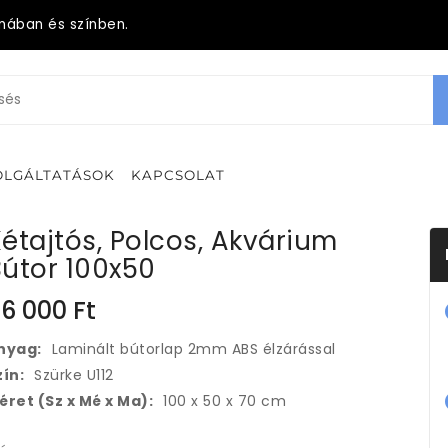
mában és színben.
OLGÁLTATÁSOK
KAPCSOLAT
étajtós, Polcos, Akvárium
útor 100x50
6 000
Ft
nyag:
Laminált bútorlap 2mm ABS élzárással
zín:
Szürke U112
éret (Sz x Mé x Ma):
100 x 50 x 70 cm