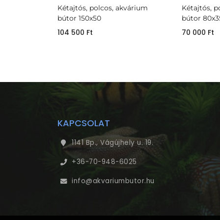
Kétajtós, polcos, akvárium
Kétajtós, 
bútor 150x50
bútor 80x3
104 500
Ft
70 000
Ft
KAPCSOLAT
1141 Bp., Vágújhely u. 19.
+36-70-948-6025
info@akvariumbutor.hu