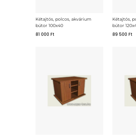
Kétajtós, polcos, akvárium
Kétajtós, 
bútor 100x40
bútor 120x
81 000
Ft
89 500
Ft