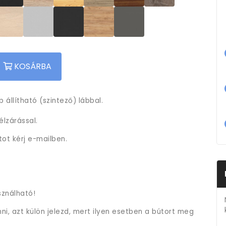
KOSÁRBA
 állítható (szintező) lábbal.
lzárással.
tot kérj e-mailben.
sználható!
i, azt külön jelezd, mert ilyen esetben a bútort meg