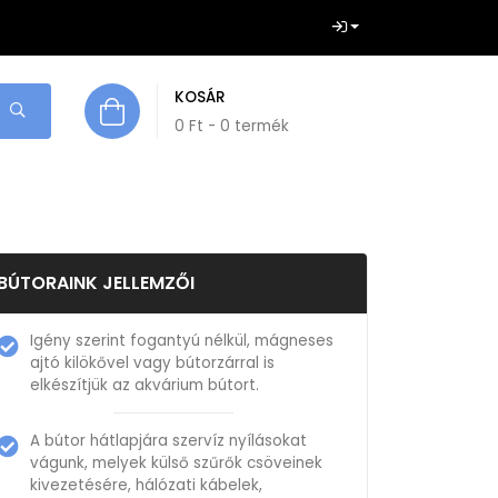
KOSÁR
0
Ft
- 0 termék
BÚTORAINK JELLEMZŐI
Igény szerint fogantyú nélkül, mágneses
ajtó kilökővel vagy bútorzárral is
elkészítjük az akvárium bútort.
A bútor hátlapjára szervíz nyílásokat
vágunk, melyek külső szűrők csöveinek
kivezetésére, hálózati kábelek,