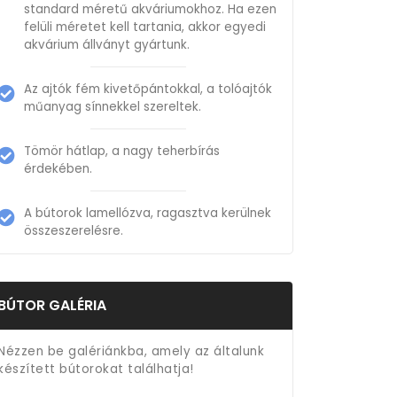
standard méretű akváriumokhoz. Ha ezen
felüli méretet kell tartania, akkor egyedi
akvárium állványt gyártunk.
Az ajtók fém kivetőpántokkal, a tolóajtók
műanyag sínnekkel szereltek.
Tömör hátlap, a nagy teherbírás
érdekében.
A bútorok lamellózva, ragasztva kerülnek
összeszerelésre.
BÚTOR GALÉRIA
Nézzen be galériánkba, amely az általunk
készített bútorokat találhatja!