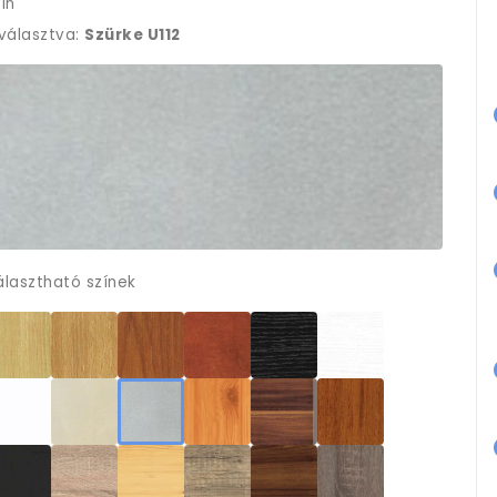
ín
iválasztva:
Szürke U112
álasztható színek