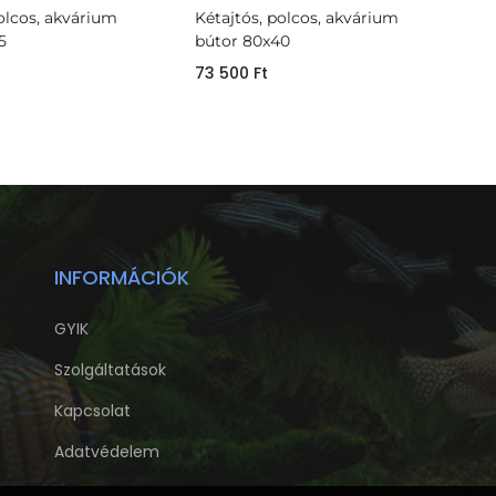
polcos, akvárium
Kétajtós, polcos, akvárium
5
bútor 80x40
73 500
Ft
INFORMÁCIÓK
GYIK
Szolgáltatások
Kapcsolat
Adatvédelem