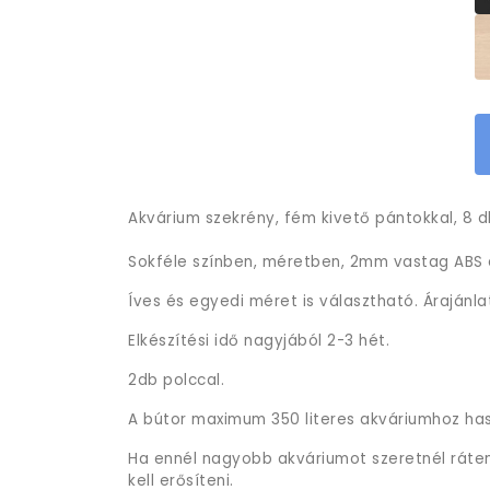
Akvárium szekrény, fém kivető pántokkal, 8 db
Sokféle színben, méretben, 2mm vastag ABS é
Íves és egyedi méret is választható. Árajánla
Elkészítési idő nagyjából 2-3 hét.
2db polccal.
A bútor maximum 350 literes akváriumhoz ha
Ha ennél nagyobb akváriumot szeretnél rátenn
kell erősíteni.