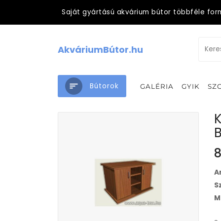
Saját gyártású akvárium bútor többféle for
AkváriumBútor.hu
Bútorok
GALÉRIA
GYIK
SZ
K
B
8
A
S
M