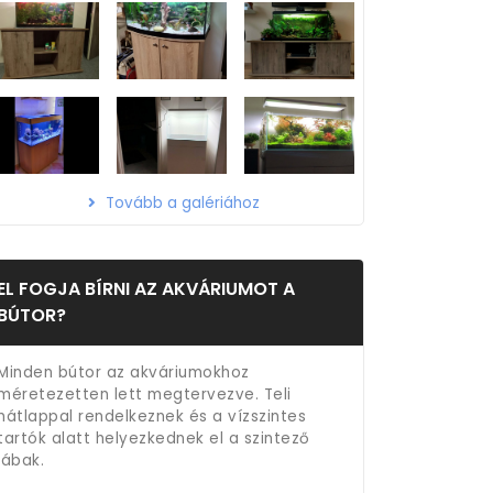
Tovább a galériához
EL FOGJA BÍRNI AZ AKVÁRIUMOT A
BÚTOR?
Minden bútor az akváriumokhoz
méretezetten lett megtervezve. Teli
hátlappal rendelkeznek és a vízszintes
tartók alatt helyezkednek el a szintező
lábak.