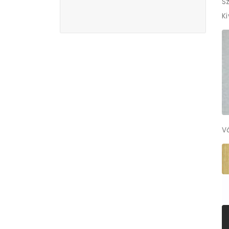
Sz
K
V