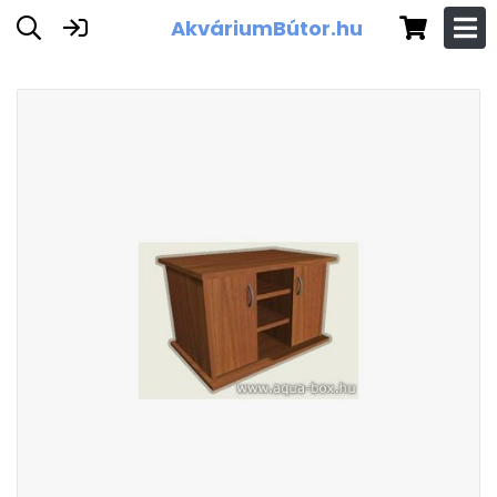
AkváriumBútor.hu