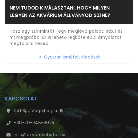
NEM TUDOD KIVÁLASZTANI, HOGY MILYEN
LEGYEN AZ AKVÁRIUM ÁLLVÁNYOD SZÍNE?
Hozz egy színmintát (egy meglévő polcot, stb.) és
mi megpróbáljuk a lehető legközelebbi árnyalatot
megtalálni neked.
Gyakran ismételt kérdések
KAPCSOLAT
1141 Bp., Vágújhely u. 19.
+36-70-948-6025
info@akvariumbutor.hu