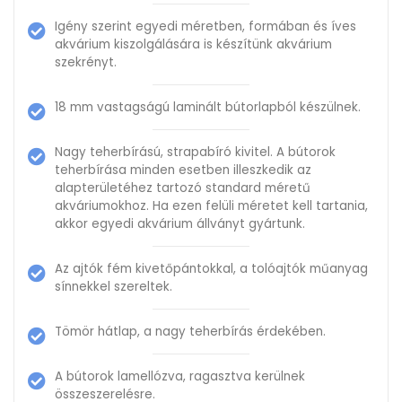
Igény szerint egyedi méretben, formában és íves
akvárium kiszolgálására is készítünk akvárium
szekrényt.
18 mm vastagságú laminált bútorlapból készülnek.
Nagy teherbírású, strapabíró kivitel. A bútorok
teherbírása minden esetben illeszkedik az
alapterületéhez tartozó standard méretű
akváriumokhoz. Ha ezen felüli méretet kell tartania,
akkor egyedi akvárium állványt gyártunk.
Az ajtók fém kivetőpántokkal, a tolóajtók műanyag
sínnekkel szereltek.
Tömör hátlap, a nagy teherbírás érdekében.
A bútorok lamellózva, ragasztva kerülnek
összeszerelésre.