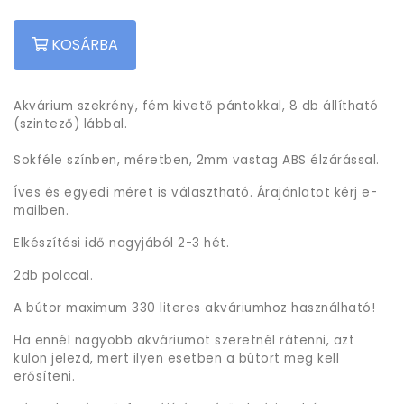
KOSÁRBA
Akvárium szekrény, fém kivető pántokkal, 8 db állítható
(szintező) lábbal.
Sokféle színben, méretben, 2mm vastag ABS élzárással.
Íves és egyedi méret is választható. Árajánlatot kérj e-
mailben.
Elkészítési idő nagyjából 2-3 hét.
2db polccal.
A bútor maximum 330 literes akváriumhoz használható!
Ha ennél nagyobb akváriumot szeretnél rátenni, azt
külön jelezd, mert ilyen esetben a bútort meg kell
erősíteni.