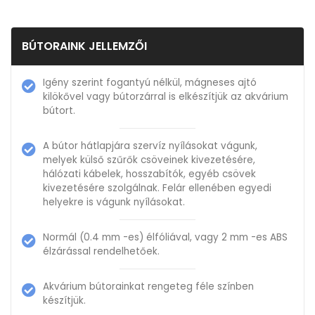
BÚTORAINK JELLEMZŐI
Igény szerint fogantyú nélkül, mágneses ajtó
kilökővel vagy bútorzárral is elkészítjük az akvárium
bútort.
A bútor hátlapjára szervíz nyílásokat vágunk,
melyek külső szűrők csöveinek kivezetésére,
hálózati kábelek, hosszabítók, egyéb csövek
kivezetésére szolgálnak. Felár ellenében egyedi
helyekre is vágunk nyílásokat.
Normál (0.4 mm -es) élfóliával, vagy 2 mm -es ABS
élzárással rendelhetőek.
Akvárium bútorainkat rengeteg féle színben
készítjük.