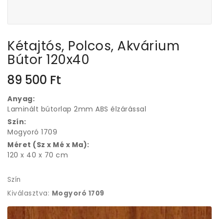
Kétajtós, Polcos, Akvárium
Bútor 120x40
89 500
Ft
Anyag:
Laminált bútorlap 2mm ABS élzárással
Szín:
Mogyoró 1709
Méret (Sz x Mé x Ma):
120 x 40 x 70 cm
Szín
Kiválasztva:
Mogyoró 1709