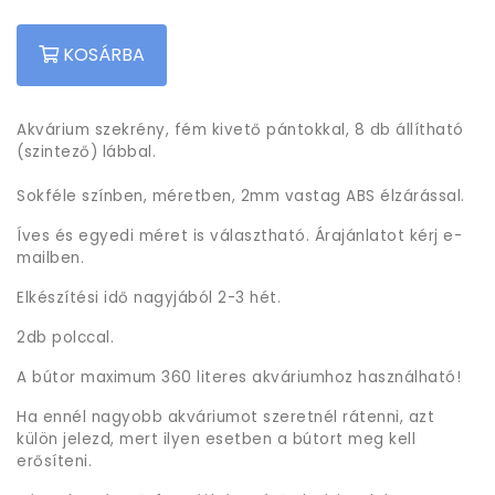
KOSÁRBA
Akvárium szekrény, fém kivető pántokkal, 8 db állítható
(szintező) lábbal.
Sokféle színben, méretben, 2mm vastag ABS élzárással.
Íves és egyedi méret is választható. Árajánlatot kérj e-
mailben.
Elkészítési idő nagyjából 2-3 hét.
2db polccal.
A bútor maximum 360 literes akváriumhoz használható!
Ha ennél nagyobb akváriumot szeretnél rátenni, azt
külön jelezd, mert ilyen esetben a bútort meg kell
erősíteni.