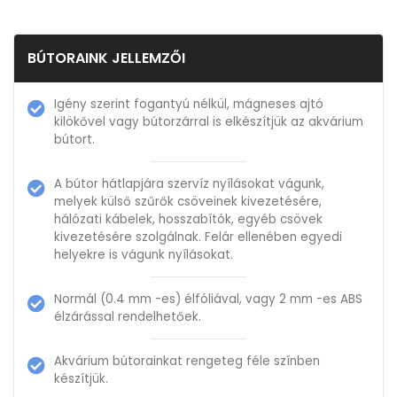
BÚTORAINK JELLEMZŐI
Igény szerint fogantyú nélkül, mágneses ajtó
kilökővel vagy bútorzárral is elkészítjük az akvárium
bútort.
A bútor hátlapjára szervíz nyílásokat vágunk,
melyek külső szűrők csöveinek kivezetésére,
hálózati kábelek, hosszabítók, egyéb csövek
kivezetésére szolgálnak. Felár ellenében egyedi
helyekre is vágunk nyílásokat.
Normál (0.4 mm -es) élfóliával, vagy 2 mm -es ABS
élzárással rendelhetőek.
Akvárium bútorainkat rengeteg féle színben
készítjük.