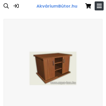
AkváriumBútor.hu