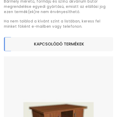
Bármely méretű, formájú és színű akvárium bútor
megrendelése egyedi gyártású, emiatt az elállási jog
ezen termék(ek)re nem érvényesíthető.
Ha nem találod a kívánt színt a listában, keress fel
minket főként e-mailben vagy telefonon.
KAPCSOLÓDÓ TERMÉKEK