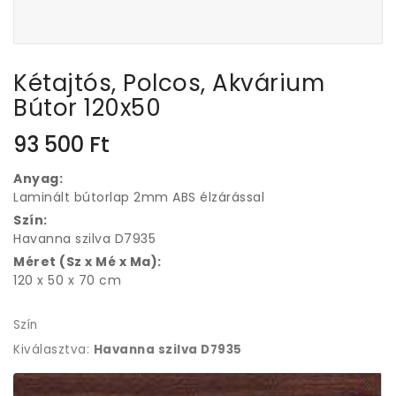
Kétajtós, Polcos, Akvárium
Bútor 120x50
93 500
Ft
Anyag:
Laminált bútorlap 2mm ABS élzárással
Szín:
Havanna szilva D7935
Méret (Sz x Mé x Ma):
120 x 50 x 70 cm
Szín
Kiválasztva:
Havanna szilva D7935