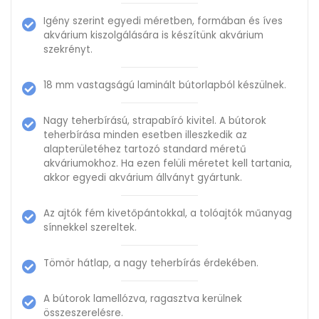
Igény szerint egyedi méretben, formában és íves
akvárium kiszolgálására is készítünk akvárium
szekrényt.
18 mm vastagságú laminált bútorlapból készülnek.
Nagy teherbírású, strapabíró kivitel. A bútorok
teherbírása minden esetben illeszkedik az
alapterületéhez tartozó standard méretű
akváriumokhoz. Ha ezen felüli méretet kell tartania,
akkor egyedi akvárium állványt gyártunk.
Az ajtók fém kivetőpántokkal, a tolóajtók műanyag
sínnekkel szereltek.
Tömör hátlap, a nagy teherbírás érdekében.
A bútorok lamellózva, ragasztva kerülnek
összeszerelésre.