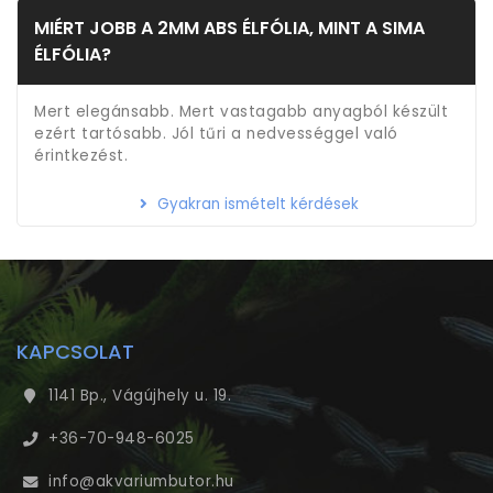
MIÉRT JOBB A 2MM ABS ÉLFÓLIA, MINT A SIMA
ÉLFÓLIA?
Mert elegánsabb. Mert vastagabb anyagból készült
ezért tartósabb. Jól tűri a nedvességgel való
érintkezést.
Gyakran ismételt kérdések
KAPCSOLAT
1141 Bp., Vágújhely u. 19.
+36-70-948-6025
info@akvariumbutor.hu