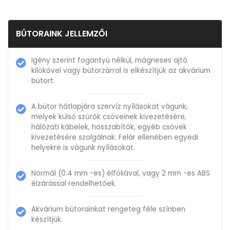
BÚTORAINK JELLEMZŐI
Igény szerint fogantyú nélkül, mágneses ajtó
kilökővel vagy bútorzárral is elkészítjük az akvárium
bútort.
A bútor hátlapjára szervíz nyílásokat vágunk,
melyek külső szűrők csöveinek kivezetésére,
hálózati kábelek, hosszabítók, egyéb csövek
kivezetésére szolgálnak. Felár ellenében egyedi
helyekre is vágunk nyílásokat.
Normál (0.4 mm -es) élfóliával, vagy 2 mm -es ABS
élzárással rendelhetőek.
Akvárium bútorainkat rengeteg féle színben
készítjük.