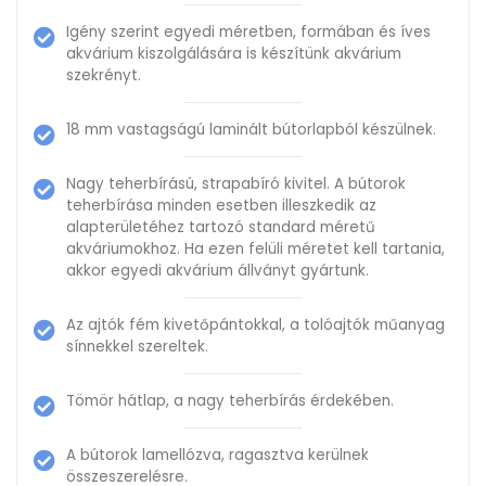
Igény szerint egyedi méretben, formában és íves
akvárium kiszolgálására is készítünk akvárium
szekrényt.
18 mm vastagságú laminált bútorlapból készülnek.
Nagy teherbírású, strapabíró kivitel. A bútorok
teherbírása minden esetben illeszkedik az
alapterületéhez tartozó standard méretű
akváriumokhoz. Ha ezen felüli méretet kell tartania,
akkor egyedi akvárium állványt gyártunk.
Az ajtók fém kivetőpántokkal, a tolóajtók műanyag
sínnekkel szereltek.
Tömör hátlap, a nagy teherbírás érdekében.
A bútorok lamellózva, ragasztva kerülnek
összeszerelésre.