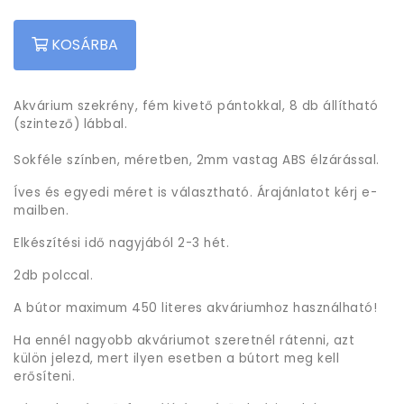
KOSÁRBA
Akvárium szekrény, fém kivető pántokkal, 8 db állítható
(szintező) lábbal.
Sokféle színben, méretben, 2mm vastag ABS élzárással.
Íves és egyedi méret is választható. Árajánlatot kérj e-
mailben.
Elkészítési idő nagyjából 2-3 hét.
2db polccal.
A bútor maximum 450 literes akváriumhoz használható!
Ha ennél nagyobb akváriumot szeretnél rátenni, azt
külön jelezd, mert ilyen esetben a bútort meg kell
erősíteni.