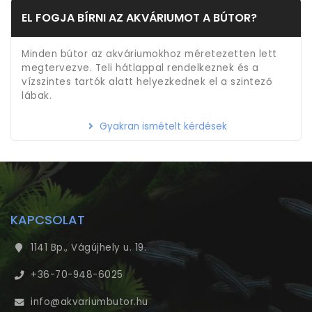
EL FOGJA BÍRNI AZ AKVÁRIUMOT A BÚTOR?
Minden bútor az akváriumokhoz méretezetten lett
megtervezve. Teli hátlappal rendelkeznek és a
vízszintes tartók alatt helyezkednek el a szintező
lábak.
Gyakran ismételt kérdések
KAPCSOLAT
1141 Bp., Vágújhely u. 19.
+36-70-948-6025
info@akvariumbutor.hu