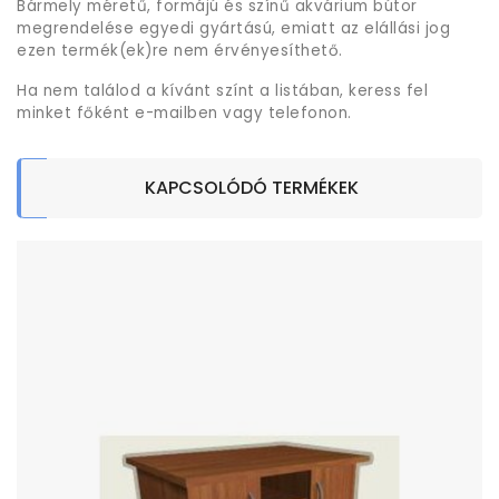
Bármely méretű, formájú és színű akvárium bútor
megrendelése egyedi gyártású, emiatt az elállási jog
ezen termék(ek)re nem érvényesíthető.
Ha nem találod a kívánt színt a listában, keress fel
minket főként e-mailben vagy telefonon.
KAPCSOLÓDÓ TERMÉKEK