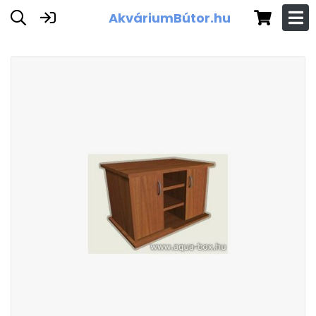
AkváriumBútor.hu