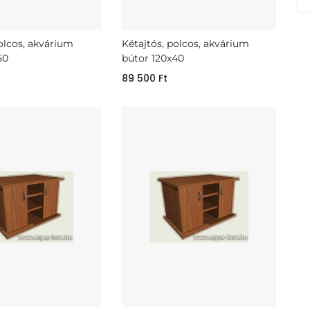
polcos, akvárium
Kétajtós, polcos, akvárium
50
bútor 120x40
89 500
Ft