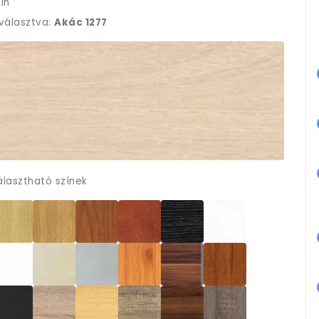
ín
iválasztva:
Akác 1277
álasztható színek