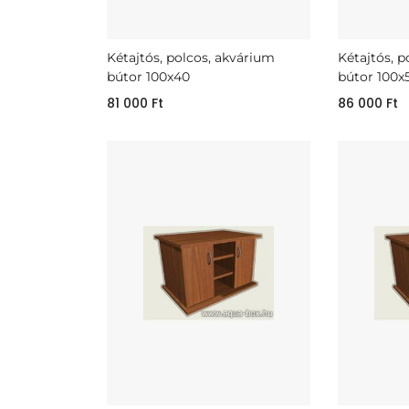
Kétajtós, polcos, akvárium
Kétajtós, 
bútor 100x40
bútor 100x
81 000
Ft
86 000
Ft