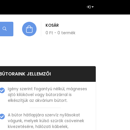
KOSÁR
0
Ft
- 0 termék
BÚTORAINK JELLEMZŐI
Igény szerint fogantyú nélkül, mágneses
ajtó kilökővel vagy bútorzárral is
elkészítjük az akvárium bútort.
A bútor hátlapjára szervíz nyílásokat
vágunk, melyek külső szűrők csöveinek
kivezetésére, hálózati kábelek,