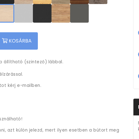
KOSÁRBA
 állítható (szintező) lábbal.
lzárással.
tot kérj e-mailben.
sználható!
i, azt külön jelezd, mert ilyen esetben a bútort meg