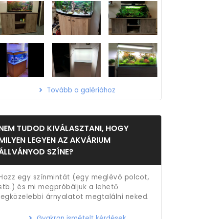
Tovább a galériához
NEM TUDOD KIVÁLASZTANI, HOGY
MILYEN LEGYEN AZ AKVÁRIUM
ÁLLVÁNYOD SZÍNE?
Hozz egy színmintát (egy meglévő polcot,
stb.) és mi megpróbáljuk a lehető
legközelebbi árnyalatot megtalálni neked.
Gyakran ismételt kérdések