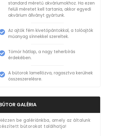
standard méretű akváriumokhoz. Ha ezen
felüli méretet kell tartania, akkor egyedi
akvárium állványt gyártunk.
Az ajtók fém kivetőpántokkal, a tolóajtók
műanyag sínnekkel szereltek.
Tömör hátlap, a nagy teherbírás
érdekében.
A bútorok lamellózva, ragasztva kerülnek
összeszerelésre.
BÚTOR GALÉRIA
Nézzen be galériánkba, amely az általunk
készített bútorokat találhatja!