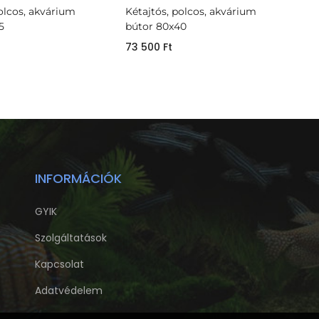
polcos, akvárium
Kétajtós, polcos, akvárium
5
bútor 80x40
73 500
Ft
INFORMÁCIÓK
GYIK
Szolgáltatások
Kapcsolat
Adatvédelem