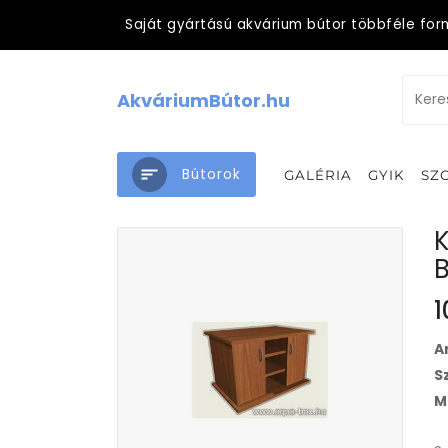
Saját gyártású akvárium bútor többféle for
AkváriumBútor.hu
Bútorok
GALÉRIA
GYIK
SZ
K
B
1
A
S
M