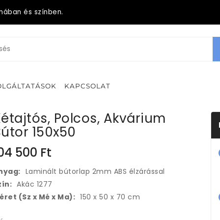
mában és színben.
OLGÁLTATÁSOK
KAPCSOLAT
étajtós, Polcos, Akvárium
útor 150x50
04 500
Ft
nyag:
Laminált bútorlap 2mm ABS élzárással
zín:
Akác 1277
éret (Sz x Mé x Ma):
150 x 50 x 70 cm