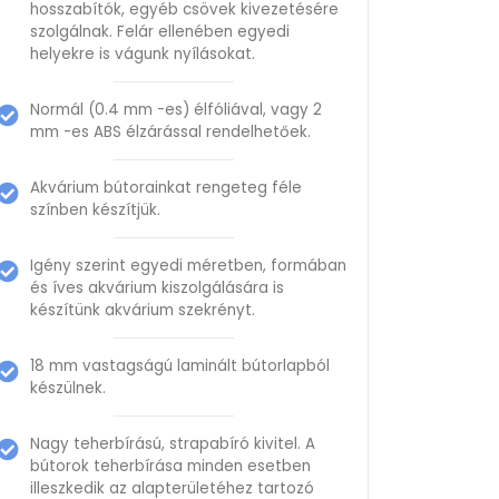
hosszabítók, egyéb csövek kivezetésére
szolgálnak. Felár ellenében egyedi
helyekre is vágunk nyílásokat.
Normál (0.4 mm -es) élfóliával, vagy 2
mm -es ABS élzárással rendelhetőek.
Akvárium bútorainkat rengeteg féle
színben készítjük.
Igény szerint egyedi méretben, formában
és íves akvárium kiszolgálására is
készítünk akvárium szekrényt.
18 mm vastagságú laminált bútorlapból
készülnek.
Nagy teherbírású, strapabíró kivitel. A
bútorok teherbírása minden esetben
illeszkedik az alapterületéhez tartozó