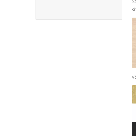
Sz
K
V