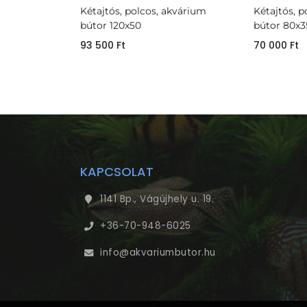
Kétajtós, polcos, akvárium
Kétajtós, 
bútor 120x50
bútor 80x3
93 500
Ft
70 000
Ft
KAPCSOLAT
1141 Bp., Vágújhely u. 19.
+36-70-948-6025
info@akvariumbutor.hu