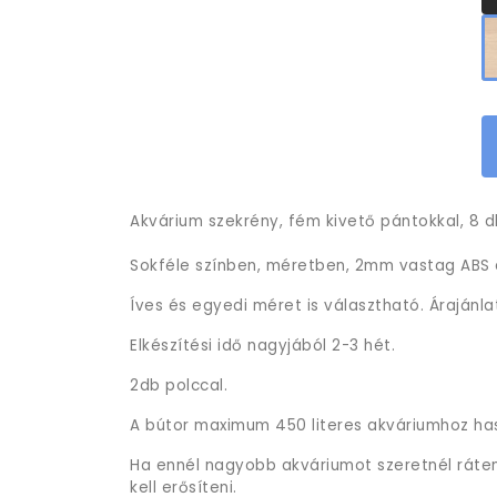
Akvárium szekrény, fém kivető pántokkal, 8 db
Sokféle színben, méretben, 2mm vastag ABS é
Íves és egyedi méret is választható. Árajánla
Elkészítési idő nagyjából 2-3 hét.
2db polccal.
A bútor maximum 450 literes akváriumhoz ha
Ha ennél nagyobb akváriumot szeretnél rátenn
kell erősíteni.