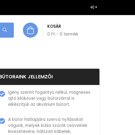
KOSÁR
0
Ft
- 0 termék
BÚTORAINK JELLEMZŐI
Igény szerint fogantyú nélkül, mágneses
ajtó kilökővel vagy bútorzárral is
elkészítjük az akvárium bútort.
A bútor hátlapjára szervíz nyílásokat
vágunk, melyek külső szűrők csöveinek
kivezetésére, hálózati kábelek,