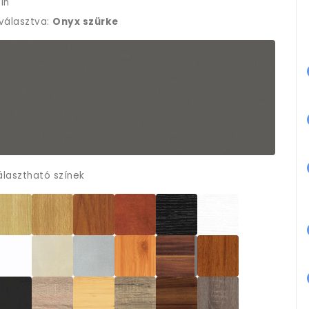
ín
iválasztva:
Onyx szürke
álasztható színek