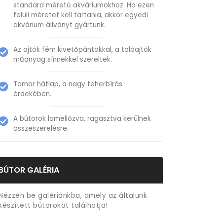
standard méretű akváriumokhoz. Ha ezen
felüli méretet kell tartania, akkor egyedi
akvárium állványt gyártunk.
Az ajtók fém kivetőpántokkal, a tolóajtók
műanyag sínnekkel szereltek.
Tömör hátlap, a nagy teherbírás
érdekében.
A bútorok lamellózva, ragasztva kerülnek
összeszerelésre.
BÚTOR GALÉRIA
Nézzen be galériánkba, amely az általunk
készített bútorokat találhatja!