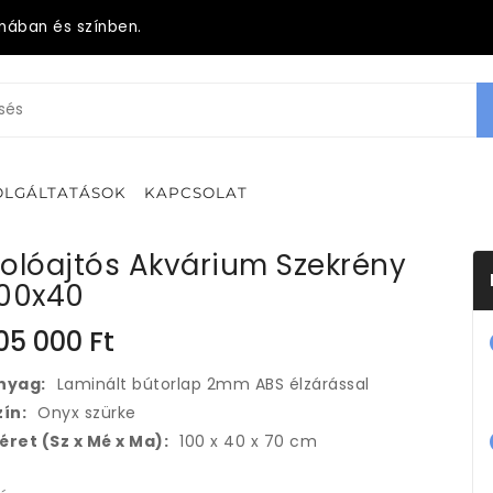
mában és színben.
OLGÁLTATÁSOK
KAPCSOLAT
olóajtós Akvárium Szekrény
100x40
05 000
Ft
nyag:
Laminált bútorlap 2mm ABS élzárással
zín:
Onyx szürke
éret (Sz x Mé x Ma):
100 x 40 x 70 cm