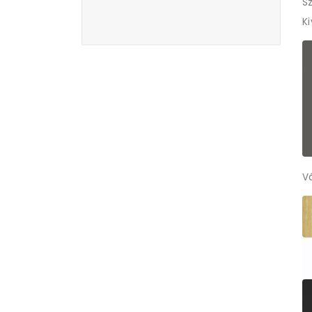
Sz
K
V