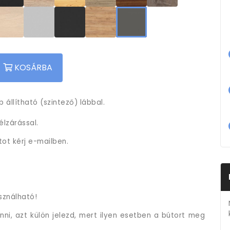
KOSÁRBA
 állítható (szintező) lábbal.
lzárással.
tot kérj e-mailben.
sználható!
ni, azt külön jelezd, mert ilyen esetben a bútort meg