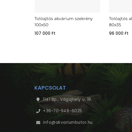
Tolóajtós akvárium szekrény
Tolóajtós 
100x50
80x35
107 000
Ft
96 000
Ft
KAPCSOLAT
1141 Bp., Vágújhely u. 19.
+36-70-948-6025
info@akvariumbutor.hu