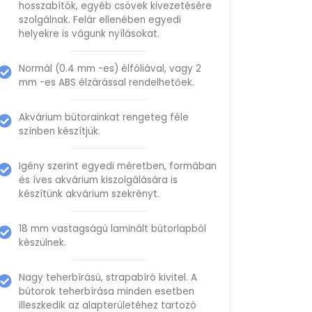
hosszabítók, egyéb csövek kivezetésére
szolgálnak. Felár ellenében egyedi
helyekre is vágunk nyílásokat.
Normál (0.4 mm -es) élfóliával, vagy 2
mm -es ABS élzárással rendelhetőek.
Akvárium bútorainkat rengeteg féle
színben készítjük.
Igény szerint egyedi méretben, formában
és íves akvárium kiszolgálására is
készítünk akvárium szekrényt.
18 mm vastagságú laminált bútorlapból
készülnek.
Nagy teherbírású, strapabíró kivitel. A
bútorok teherbírása minden esetben
illeszkedik az alapterületéhez tartozó