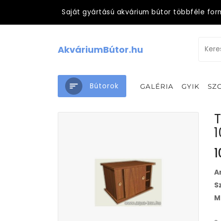
Saját gyártású akvárium bútor többféle for
AkváriumBútor.hu
Bútorok
GALÉRIA
GYIK
SZ
T
1
A
S
M