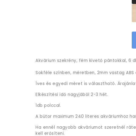
Akvárium szekrény, fém kivető pántokkal, 6 db
Sokféle színben, méretben, 2mm vastag ABS é
Íves és egyedi méret is választható. Árajánla
Elkészítési idő nagyjából 2-3 hét.
1db polccal.
A bútor maximum 240 literes akváriumhoz ha
Ha ennél nagyobb akváriumot szeretnél ráten
kell erősíteni.