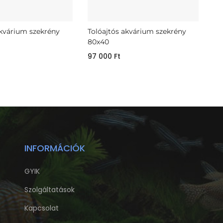
akvárium szekrény
Tolóajtós akvárium szekrény
80x40
97 000
Ft
INFORMÁCIÓK
GYIK
Szolgáltatások
Kapcsolat