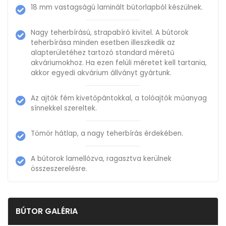
18 mm vastagságú laminált bútorlapból készülnek.
Nagy teherbírású, strapabíró kivitel. A bútorok
teherbírása minden esetben illeszkedik az
alapterületéhez tartozó standard méretű
akváriumokhoz. Ha ezen felüli méretet kell tartania,
akkor egyedi akvárium állványt gyártunk.
Az ajtók fém kivetőpántokkal, a tolóajtók műanyag
sínnekkel szereltek.
Tömör hátlap, a nagy teherbírás érdekében.
A bútorok lamellózva, ragasztva kerülnek
összeszerelésre.
BÚTOR GALÉRIA