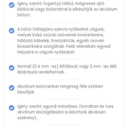
Igény szerint fogantyú nélkül, mágneses ajtó
kilökővel vagy bútorzárral is elkészítjük az akvárium
bútort.
A bútor hátlapjára szervíz nyílásokat vágunk,
melyek külső szűrők csöveinek kivezetésére,
hálózati kábelek, hosszabítók, egyéb csövek
kivezetésére szolgálnak. Felár ellenében egyedi
helyekre is vágunk nyílásokat.
Normál (0.4 mm -es) élfóliával, vagy 2 mm -es ABS
élzárással rendelhetőek.
Akvárium bútorainkat rengeteg féle színben
készítjük.
Igény szerint egyedi méretben, formában és íves
akvárium kiszolgálására is készítünk akvárium
szekrényt.