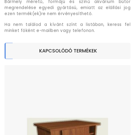
Bármely méretű, formájú és színű akvárium bútor
megrendelése egyedi gyártású, emiatt az elállási jog
ezen termék(ek)re nem érvényesíthető.
Ha nem találod a kívánt színt a listában, keress fel
minket főként e-mailben vagy telefonon.
KAPCSOLÓDÓ TERMÉKEK