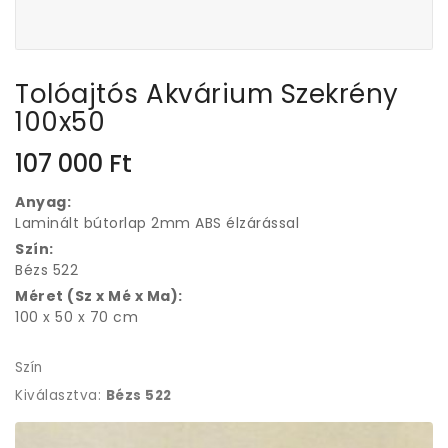
Tolóajtós Akvárium Szekrény
100x50
107 000
Ft
Anyag:
Laminált bútorlap 2mm ABS élzárással
Szín:
Bézs 522
Méret (Sz x Mé x Ma):
100 x 50 x 70 cm
Szín
Kiválasztva:
Bézs 522