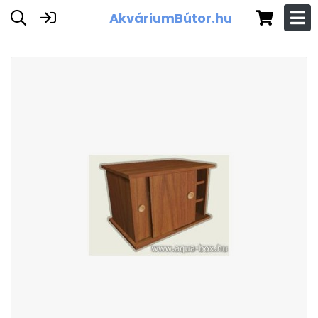
AkváriumBútor.hu