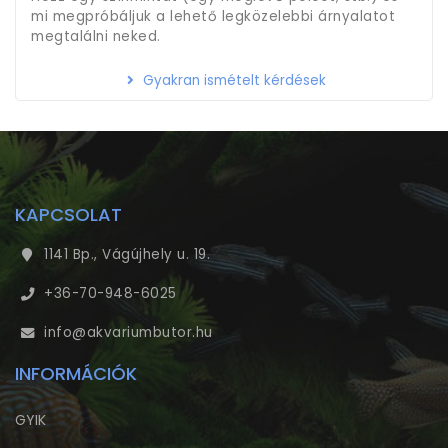
mi megpróbáljuk a lehető legközelebbi árnyalatot
megtalálni neked.
Gyakran ismételt kérdések
KAPCSOLAT
1141 Bp., Vágújhely u. 19.
+36-70-948-6025
info@akvariumbutor.hu
INFORMÁCIÓK
GYIK