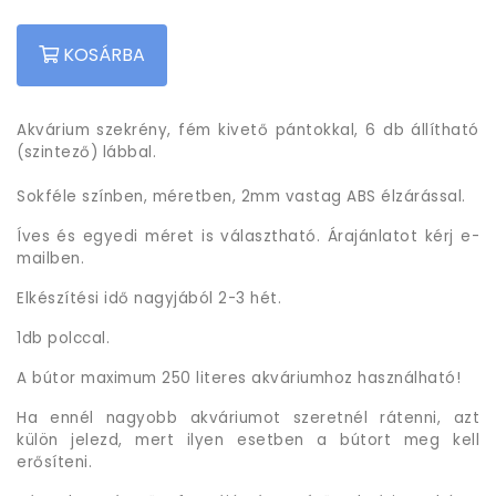
KOSÁRBA
Akvárium szekrény, fém kivető pántokkal, 6 db állítható
(szintező) lábbal.
Sokféle színben, méretben, 2mm vastag ABS élzárással.
Íves és egyedi méret is választható. Árajánlatot kérj e-
mailben.
Elkészítési idő nagyjából 2-3 hét.
1db polccal.
A bútor maximum 250 literes akváriumhoz használható!
Ha ennél nagyobb akváriumot szeretnél rátenni, azt
külön jelezd, mert ilyen esetben a bútort meg kell
erősíteni.