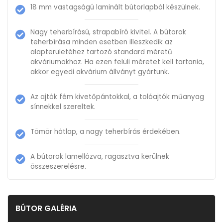
18 mm vastagságú laminált bútorlapból készülnek.
Nagy teherbírású, strapabíró kivitel. A bútorok
teherbírása minden esetben illeszkedik az
alapterületéhez tartozó standard méretű
akváriumokhoz. Ha ezen felüli méretet kell tartania,
akkor egyedi akvárium állványt gyártunk.
Az ajtók fém kivetőpántokkal, a tolóajtók műanyag
sínnekkel szereltek.
Tömör hátlap, a nagy teherbírás érdekében.
A bútorok lamellózva, ragasztva kerülnek
összeszerelésre.
BÚTOR GALÉRIA