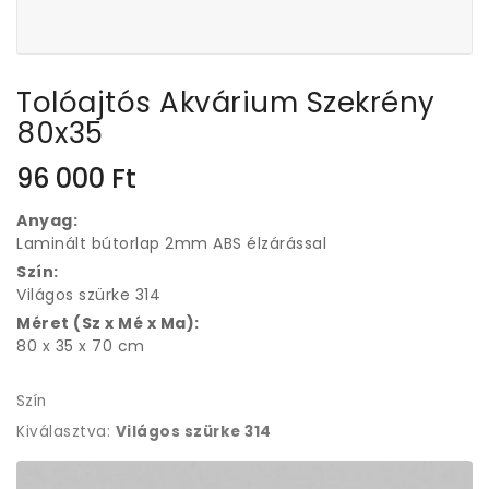
Tolóajtós Akvárium Szekrény
80x35
96 000
Ft
Anyag:
Laminált bútorlap 2mm ABS élzárással
Szín:
Világos szürke 314
Méret (Sz x Mé x Ma):
80 x 35 x 70 cm
Szín
Kiválasztva:
Világos szürke 314