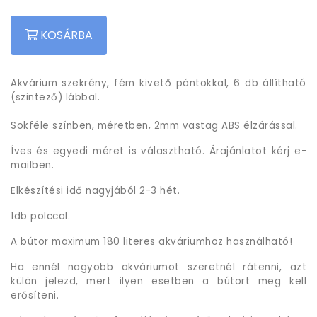
KOSÁRBA
Akvárium szekrény, fém kivető pántokkal, 6 db állítható
(szintező) lábbal.
Sokféle színben, méretben, 2mm vastag ABS élzárással.
Íves és egyedi méret is választható. Árajánlatot kérj e-
mailben.
Elkészítési idő nagyjából 2-3 hét.
1db polccal.
A bútor maximum 180 literes akváriumhoz használható!
Ha ennél nagyobb akváriumot szeretnél rátenni, azt
külön jelezd, mert ilyen esetben a bútort meg kell
erősíteni.