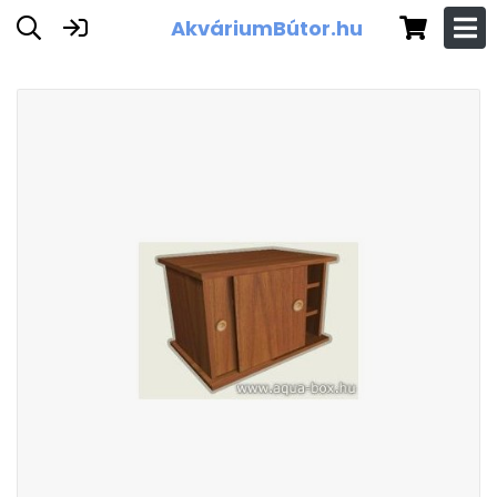
AkváriumBútor.hu