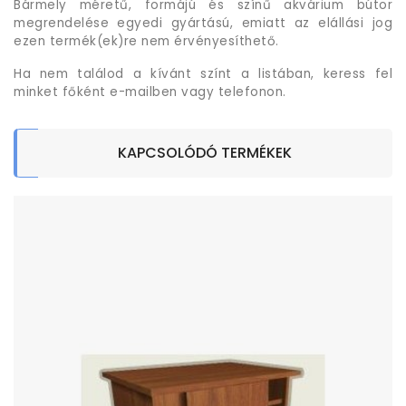
Bármely méretű, formájú és színű akvárium bútor
megrendelése egyedi gyártású, emiatt az elállási jog
ezen termék(ek)re nem érvényesíthető.
Ha nem találod a kívánt színt a listában, keress fel
minket főként e-mailben vagy telefonon.
KAPCSOLÓDÓ TERMÉKEK