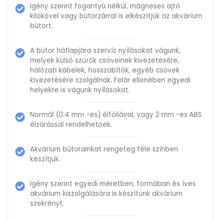
Igény szerint fogantyú nélkül, mágneses ajtó
kilökővel vagy bútorzárral is elkészítjük az akvárium
bútort.
A bútor hátlapjára szervíz nyílásokat vágunk,
melyek külső szűrők csöveinek kivezetésére,
hálózati kábelek, hosszabítók, egyéb csövek
kivezetésére szolgálnak. Felár ellenében egyedi
helyekre is vágunk nyílásokat.
Normál (0.4 mm -es) élfóliával, vagy 2 mm -es ABS
élzárással rendelhetőek.
Akvárium bútorainkat rengeteg féle színben
készítjük.
Igény szerint egyedi méretben, formában és íves
akvárium kiszolgálására is készítünk akvárium
szekrényt.