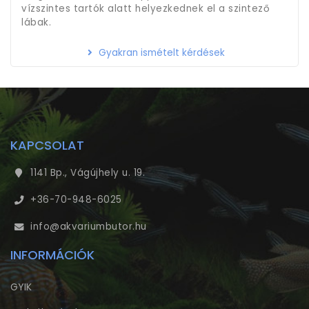
vízszintes tartók alatt helyezkednek el a szintező
lábak.
Gyakran ismételt kérdések
KAPCSOLAT
1141 Bp., Vágújhely u. 19.
+36-70-948-6025
info@akvariumbutor.hu
INFORMÁCIÓK
GYIK