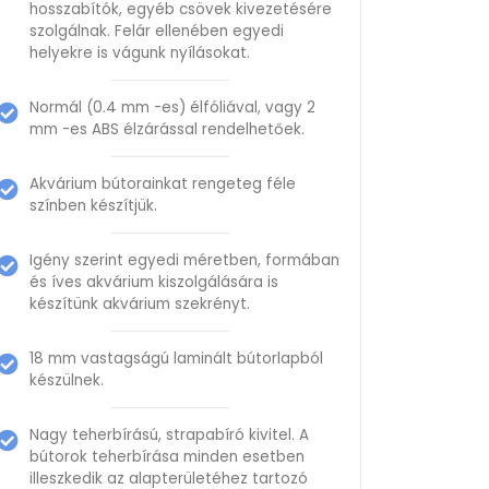
hosszabítók, egyéb csövek kivezetésére
szolgálnak. Felár ellenében egyedi
helyekre is vágunk nyílásokat.
Normál (0.4 mm -es) élfóliával, vagy 2
mm -es ABS élzárással rendelhetőek.
Akvárium bútorainkat rengeteg féle
színben készítjük.
Igény szerint egyedi méretben, formában
és íves akvárium kiszolgálására is
készítünk akvárium szekrényt.
18 mm vastagságú laminált bútorlapból
készülnek.
Nagy teherbírású, strapabíró kivitel. A
bútorok teherbírása minden esetben
illeszkedik az alapterületéhez tartozó