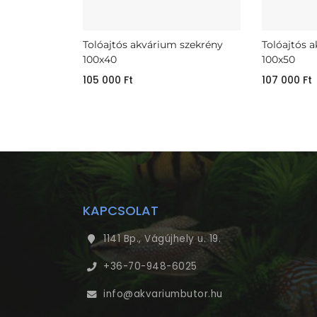
Tolóajtós akvárium szekrény
Tolóajtós 
100x40
100x50
105 000
Ft
107 000
Ft
KAPCSOLAT
1141 Bp., Vágújhely u. 19.
+36-70-948-6025
info@akvariumbutor.hu