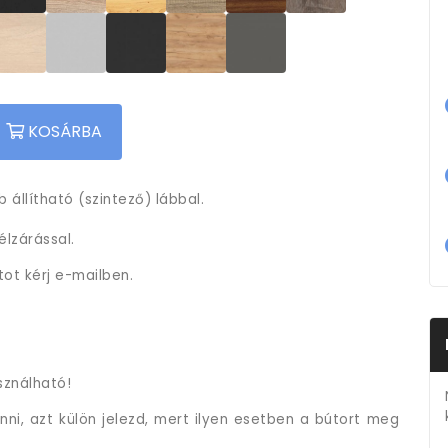
KOSÁRBA
 állítható (szintező) lábbal.
lzárással.
tot kérj e-mailben.
sználható!
ni, azt külön jelezd, mert ilyen esetben a bútort meg