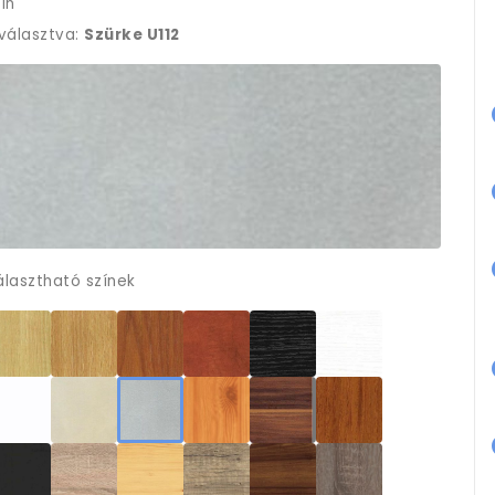
ín
iválasztva:
Szürke U112
álasztható színek