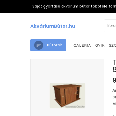
Saját gyártású akvárium bútor többféle for
AkváriumBútor.hu
Bútorok
GALÉRIA
GYIK
SZ
T
9
A
S
M