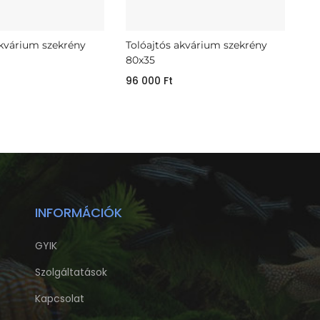
akvárium szekrény
Tolóajtós akvárium szekrény
80x35
96 000
Ft
INFORMÁCIÓK
GYIK
Szolgáltatások
Kapcsolat