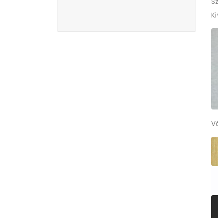
Sz
K
V