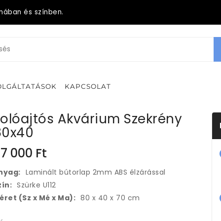
mában és színben.
OLGÁLTATÁSOK
KAPCSOLAT
olóajtós Akvárium Szekrény
80x40
7 000
Ft
nyag:
Laminált bútorlap 2mm ABS élzárással
zín:
Szürke U112
éret (Sz x Mé x Ma):
80 x 40 x 70 cm