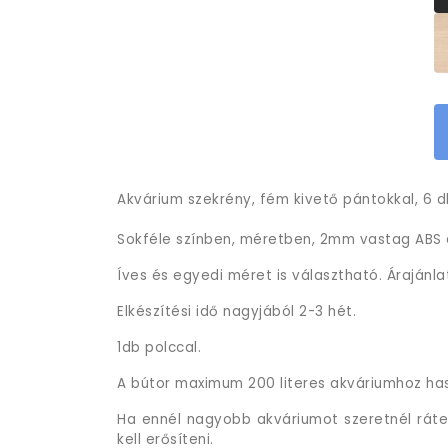
Akvárium szekrény, fém kivető pántokkal, 6 db
Sokféle színben, méretben, 2mm vastag ABS é
Íves és egyedi méret is választható. Árajánla
Elkészítési idő nagyjából 2-3 hét.
1db polccal.
A bútor maximum 200 literes akváriumhoz ha
Ha ennél nagyobb akváriumot szeretnél ráten
kell erősíteni.