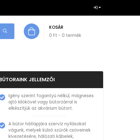
KOSÁR
0
Ft
- 0 termék
BÚTORAINK JELLEMZŐI
Igény szerint fogantyú nélkül, mágneses
ajtó kilökővel vagy bútorzárral is
elkészítjük az akvárium bútort.
A bútor hátlapjára szervíz nyílásokat
vágunk, melyek külső szűrők csöveinek
kivezetésére, hálózati kábelek,