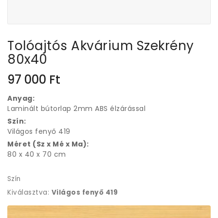
Tolóajtós Akvárium Szekrény
80x40
97 000
Ft
Anyag:
Laminált bútorlap 2mm ABS élzárással
Szín:
Világos fenyő 419
Méret (Sz x Mé x Ma):
80 x 40 x 70 cm
Szín
Kiválasztva:
Világos fenyő 419