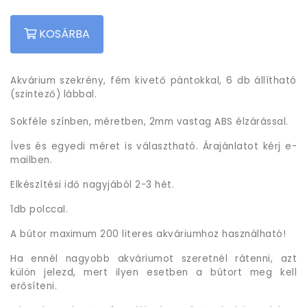
KOSÁRBA
Akvárium szekrény, fém kivető pántokkal, 6 db állítható
(szintező) lábbal.
Sokféle színben, méretben, 2mm vastag ABS élzárással.
Íves és egyedi méret is választható. Árajánlatot kérj e-
mailben.
Elkészítési idő nagyjából 2-3 hét.
1db polccal.
A bútor maximum 200 literes akváriumhoz használható!
Ha ennél nagyobb akváriumot szeretnél rátenni, azt
külön jelezd, mert ilyen esetben a bútort meg kell
erősíteni.