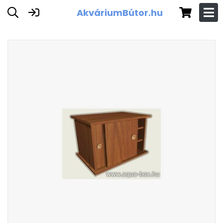
AkváriumBútor.hu