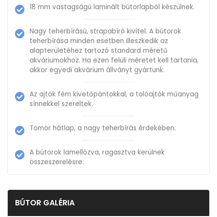
18 mm vastagságú laminált bútorlapból készülnek.
Nagy teherbírású, strapabíró kivitel. A bútorok
teherbírása minden esetben illeszkedik az
alapterületéhez tartozó standard méretű
akváriumokhoz. Ha ezen felüli méretet kell tartania,
akkor egyedi akvárium állványt gyártunk.
Az ajtók fém kivetőpántokkal, a tolóajtók műanyag
sínnekkel szereltek.
Tömör hátlap, a nagy teherbírás érdekében.
A bútorok lamellózva, ragasztva kerülnek
összeszerelésre.
BÚTOR GALÉRIA