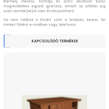
Bármely méretű, formájú és színű akvárium bútor
megrendelése egyedi gyártású, emiatt az elállási jog
ezen termék(ek)re nem érvényesíthető.
Ha nem találod a kívánt színt a listában, keress fel
minket főként e-mailben vagy telefonon.
KAPCSOLÓDÓ TERMÉKEK