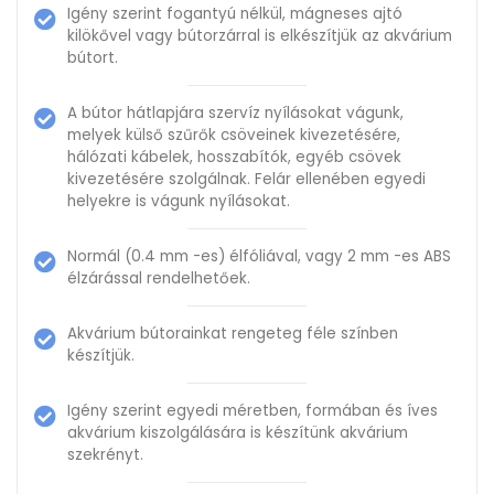
Igény szerint fogantyú nélkül, mágneses ajtó
kilökővel vagy bútorzárral is elkészítjük az akvárium
bútort.
A bútor hátlapjára szervíz nyílásokat vágunk,
melyek külső szűrők csöveinek kivezetésére,
hálózati kábelek, hosszabítók, egyéb csövek
kivezetésére szolgálnak. Felár ellenében egyedi
helyekre is vágunk nyílásokat.
Normál (0.4 mm -es) élfóliával, vagy 2 mm -es ABS
élzárással rendelhetőek.
Akvárium bútorainkat rengeteg féle színben
készítjük.
Igény szerint egyedi méretben, formában és íves
akvárium kiszolgálására is készítünk akvárium
szekrényt.