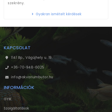
szekrény.
Gyakran ismételt kérdések
KAPCSOLAT
1141 Bp., Vágújhely u. 19.
+36-70-948-6025
info@akvariumbutor.hu
INFORMÁCIÓK
GYIK
Szolgáltatások