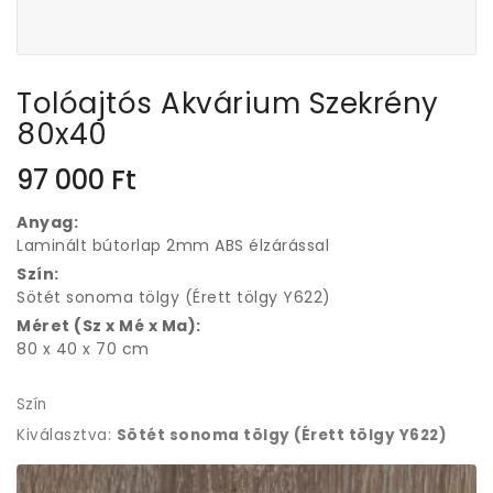
Tolóajtós Akvárium Szekrény
80x40
97 000
Ft
Anyag:
Laminált bútorlap 2mm ABS élzárással
Szín:
Sötét sonoma tölgy (Érett tölgy Y622)
Méret (Sz x Mé x Ma):
80 x 40 x 70 cm
Szín
Kiválasztva:
Sötét sonoma tölgy (Érett tölgy Y622)