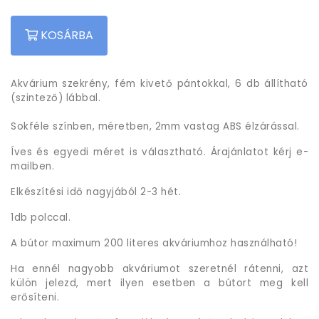
KOSÁRBA
Akvárium szekrény, fém kivető pántokkal, 6 db állítható
(szintező) lábbal.
Sokféle színben, méretben, 2mm vastag ABS élzárással.
Íves és egyedi méret is választható. Árajánlatot kérj e-
mailben.
Elkészítési idő nagyjából 2-3 hét.
1db polccal.
A bútor maximum 200 literes akváriumhoz használható!
Ha ennél nagyobb akváriumot szeretnél rátenni, azt
külön jelezd, mert ilyen esetben a bútort meg kell
erősíteni.