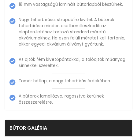
18 mm vastagságú laminált bútorlapból készülnek.
Nagy teherbírású, strapabíró kivitel. A bútorok
teherbírása minden esetben illeszkedik az
alapterületéhez tartozó standard méretű
akváriumokhoz. Ha ezen felüli méretet kell tartania,
akkor egyedi akvárium állványt gyártunk.
Az ajtók fém kivetőpántokkal, a tolóajtók műanyag
sínnekkel szereltek.
Tömör hátlap, a nagy teherbírás érdekében.
A bútorok lamellózva, ragasztva kerülnek
összeszerelésre.
BÚTOR GALÉRIA