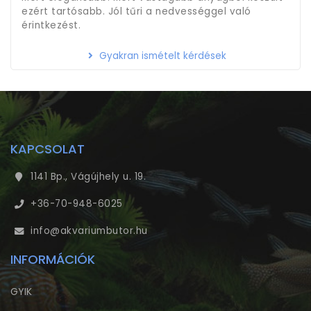
ezért tartósabb. Jól tűri a nedvességgel való
érintkezést.
Gyakran ismételt kérdések
KAPCSOLAT
1141 Bp., Vágújhely u. 19.
+36-70-948-6025
info@akvariumbutor.hu
INFORMÁCIÓK
GYIK