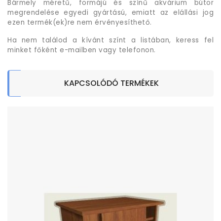
Bármely méretű, formájú és színű akvárium bútor
megrendelése egyedi gyártású, emiatt az elállási jog
ezen termék(ek)re nem érvényesíthető.
Ha nem találod a kívánt színt a listában, keress fel
minket főként e-mailben vagy telefonon.
KAPCSOLÓDÓ TERMÉKEK