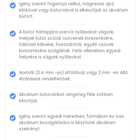
Igény szerint fogantyú nélkül, mágneses ajtó
kilökővel vagy bútorzárral is elkészítjük az akvárium
bútort.
A bútor hátlapjára szervíz nyílásokat vágunk,
melyek külső szűrők csöveinek kivezetésére,
hálózati kábelek, hosszabítók, egyéb csövek
kivezetésére szolgálnak. Felár ellenében egyedi
helyekre is vágunk nyílásokat.
Normál (0.4 mm -es) élfóliával, vagy 2 mm -es ABS
élzárással rendelhetőek.
Akvárium bútorainkat rengeteg féle színben
készítjük.
Igény szerint egyedi méretben, formában és íves
akvárium kiszolgálására is készítünk akvárium
szekrényt.