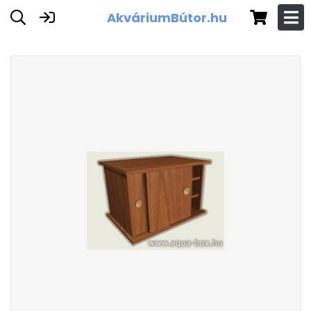
AkváriumBútor.hu