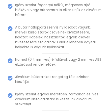
Igény szerint fogantyú nélkül, mágneses ajtó
kilökővel vagy bútorzárral is elkészítjük az akvárium
bútort.
A bútor hátlapjára szervíz nyílásokat vágunk,
melyek külső szűrők csöveinek kivezetésére,
hálózati kábelek, hosszabítók, egyéb csövek
kivezetésére szolgálnak. Felár ellenében egyedi
helyekre is vágunk nyílásokat.
Normál (0.4 mm -es) élfóliával, vagy 2 mm -es ABS
élzárással rendelhetőek.
Akvárium bútorainkat rengeteg féle színben
készítjük.
Igény szerint egyedi méretben, formában és íves
akvárium kiszolgálására is készítünk akvárium
szekrényt.