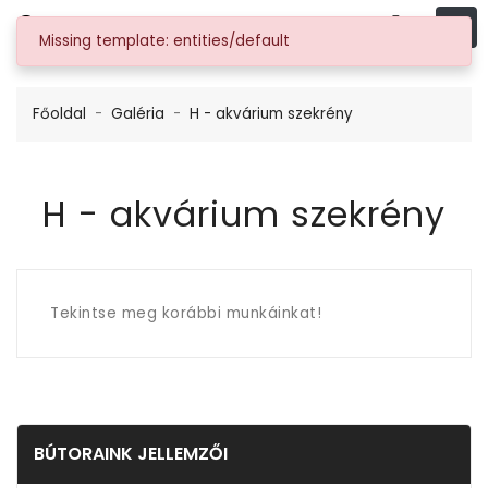
AkváriumBútor.hu
Missing template: entities/default
Főoldal
Galéria
H - akvárium szekrény
H - akvárium szekrény
Tekintse meg korábbi munkáinkat!
BÚTORAINK JELLEMZŐI