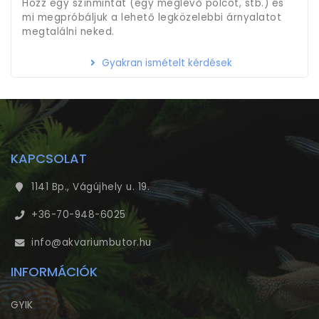
Hozz egy színmintát (egy meglévő polcot, stb.) és
mi megpróbáljuk a lehető legközelebbi árnyalatot
megtalálni neked.
Gyakran ismételt kérdések
KAPCSOLAT
1141 Bp., Vágújhely u. 19.
+36-70-948-6025
info@akvariumbutor.hu
INFORMÁCIÓK
GYIK