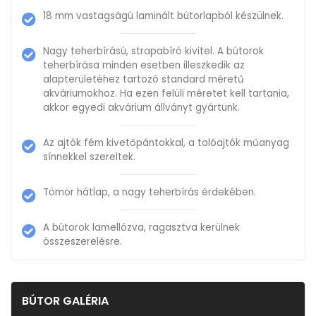
18 mm vastagságú laminált bútorlapból készülnek.
Nagy teherbírású, strapabíró kivitel. A bútorok
teherbírása minden esetben illeszkedik az
alapterületéhez tartozó standard méretű
akváriumokhoz. Ha ezen felüli méretet kell tartania,
akkor egyedi akvárium állványt gyártunk.
Az ajtók fém kivetőpántokkal, a tolóajtók műanyag
sínnekkel szereltek.
Tömör hátlap, a nagy teherbírás érdekében.
A bútorok lamellózva, ragasztva kerülnek
összeszerelésre.
BÚTOR GALÉRIA