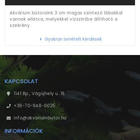
Akvárium bútoraink 3 cm magas szintező lábakkal
vannak ellátva, melyekkel vízszintbe állítható a
szekrény.
Gyakran ismételt kérdések
KAPCSOLAT
1141 Bp., Vágújhely u. 19.
+36-70-948-6025
info@akvariumbutor.hu
INFORMÁCIÓK