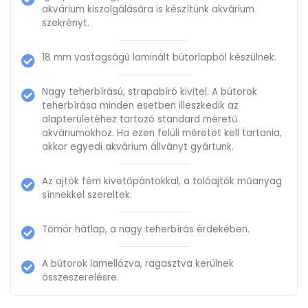
akvárium kiszolgálására is készítünk akvárium
szekrényt.
18 mm vastagságú laminált bútorlapból készülnek.
Nagy teherbírású, strapabíró kivitel. A bútorok
teherbírása minden esetben illeszkedik az
alapterületéhez tartozó standard méretű
akváriumokhoz. Ha ezen felüli méretet kell tartania,
akkor egyedi akvárium állványt gyártunk.
Az ajtók fém kivetőpántokkal, a tolóajtók műanyag
sínnekkel szereltek.
Tömör hátlap, a nagy teherbírás érdekében.
A bútorok lamellózva, ragasztva kerülnek
összeszerelésre.