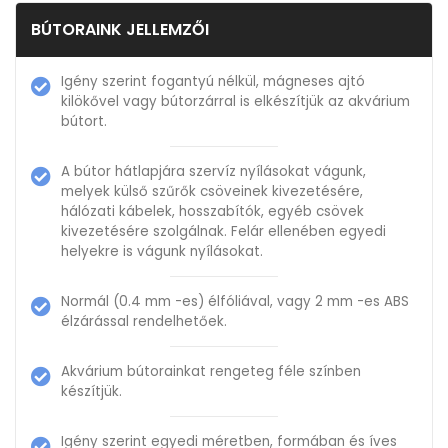
BÚTORAINK JELLEMZŐI
Igény szerint fogantyú nélkül, mágneses ajtó
kilökővel vagy bútorzárral is elkészítjük az akvárium
bútort.
A bútor hátlapjára szervíz nyílásokat vágunk,
melyek külső szűrők csöveinek kivezetésére,
hálózati kábelek, hosszabítók, egyéb csövek
kivezetésére szolgálnak. Felár ellenében egyedi
helyekre is vágunk nyílásokat.
Normál (0.4 mm -es) élfóliával, vagy 2 mm -es ABS
élzárással rendelhetőek.
Akvárium bútorainkat rengeteg féle színben
készítjük.
Igény szerint egyedi méretben, formában és íves