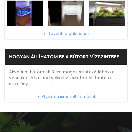
Tovább a galériához
HOGYAN ÁLLÍHATOM BE A BÚTORT VÍZSZINTBE?
Akvárium bútoraink 3 cm magas szintező lábakkal
vannak ellátva, melyekkel vízszintbe állítható a
szekrény.
Gyakran ismételt kérdések