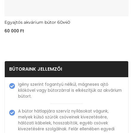
Egyajtós akvárium bútor 60x40
60 000
Ft
BÚTORAINK JELLEMZŐI
Igény szerint fogantyú nélkül, mágneses ajtó
kilökővel vagy bútorzárral is elkészítjük az akvárium
bútort.
A bútor hátlapjára szervíz nyílásokat vágunk,
melyek külső szűrők csöveinek kivezetésére,
hálózati kábelek, hosszabítók, egyéb csövek
kivezetésére szolgálnak. Felár ellenében egyedi