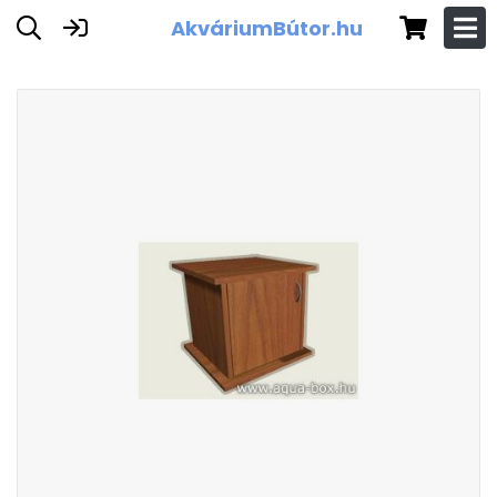
AkváriumBútor.hu