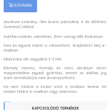
KOSÁRBA
Akvárium szekrény, fém kivető pántokkal, 4 db állítható
(szintező) lábbal.
Sokféle színben, méretben, 2mm vastag ABS élzárással.
Íves és egyedi méret is választható. Árajánlatot kérj e-
mailben.
Elkészítési idő nagyjából 2-3 hét.
Bármely méretű, formájú és színű akvárium bútor
megrendelése egyedi gyártású, emiatt az elállási jog
ezen termék(ek)re nem érvényesíthető.
Ha nem találod a kívánt színt a listában, keress fel
minket főként e-mailben vagy telefonon.
KAPCSOLÓDÓ TERMÉKEK