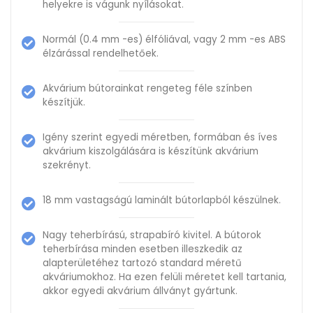
helyekre is vágunk nyílásokat.
Normál (0.4 mm -es) élfóliával, vagy 2 mm -es ABS
élzárással rendelhetőek.
Akvárium bútorainkat rengeteg féle színben
készítjük.
Igény szerint egyedi méretben, formában és íves
akvárium kiszolgálására is készítünk akvárium
szekrényt.
18 mm vastagságú laminált bútorlapból készülnek.
Nagy teherbírású, strapabíró kivitel. A bútorok
teherbírása minden esetben illeszkedik az
alapterületéhez tartozó standard méretű
akváriumokhoz. Ha ezen felüli méretet kell tartania,
akkor egyedi akvárium állványt gyártunk.