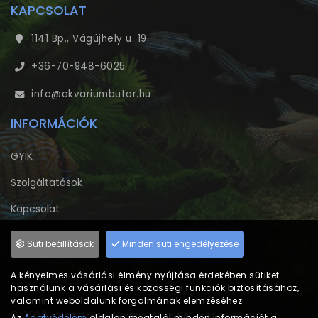
KAPCSOLAT
1141 Bp., Vágújhely u. 19.
+36-70-948-6025
info@akvariumbutor.hu
INFORMÁCIÓK
GYIK
Szolgáltatások
Kapcsolat
Adatvédelem
Süti beállítások
Minden süti engedélyezése
A kényelmes vásárlási élmény nyújtása érdekében sütiket
használunk a vásárlási és közösségi funkciók biztosításához,
valamint weboldalunk forgalmának elemzéséhez.
© 2023 - Aqua-Box Akvarisztikai Kft. - Minden jog
Az
Adatvédelem
oldalon megtalál minden információt a