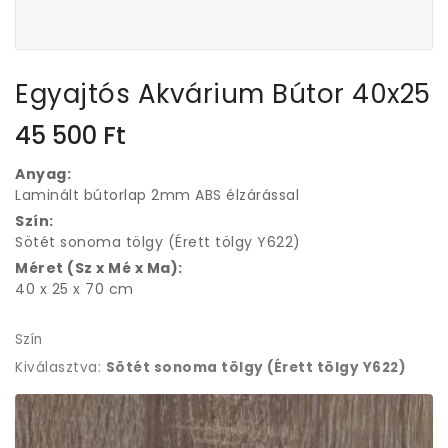
Egyajtós Akvárium Bútor 40x25
45 500
Ft
Anyag:
Laminált bútorlap 2mm ABS élzárással
Szín:
Sötét sonoma tölgy (Érett tölgy Y622)
Méret (Sz x Mé x Ma):
40 x 25 x 70 cm
Szín
Kiválasztva:
Sötét sonoma tölgy (Érett tölgy Y622)