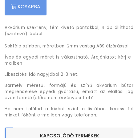
KOSÁRBA
Akvárium szekrény, fém kivető pántokkal, 4 db állítható
(szintező) lábbal.
Sokféle színben, méretben, 2mm vastag ABS élzárással.
Íves és egyedi méret is választható. Árajánlatot kérj e-
mailben.
Elkészítési idő nagyjából 2-3 hét.
Bármely méretű, formájú és színű akvárium bútor
megrendelése egyedi gyártású, emiatt az elállási jog
ezen termék(ek)re nem érvényesíthető.
Ha nem találod a kívánt színt a listában, keress fel
minket főként e-mailben vagy telefonon.
KAPCSOLÓDÓ TERMÉKEK