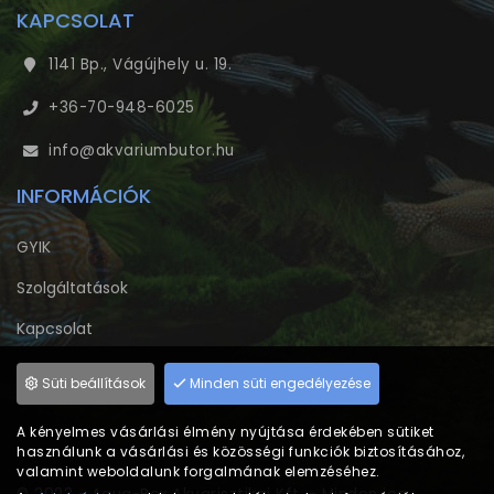
KAPCSOLAT
1141 Bp., Vágújhely u. 19.
+36-70-948-6025
info@akvariumbutor.hu
INFORMÁCIÓK
GYIK
Szolgáltatások
Kapcsolat
Adatvédelem
Süti beállítások
Minden süti engedélyezése
A kényelmes vásárlási élmény nyújtása érdekében sütiket
használunk a vásárlási és közösségi funkciók biztosításához,
valamint weboldalunk forgalmának elemzéséhez.