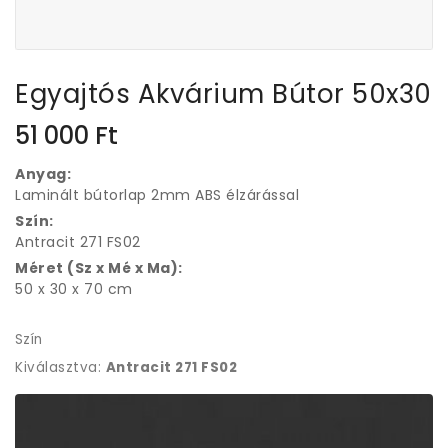
Egyajtós Akvárium Bútor 50x30
51 000
Ft
Anyag:
Laminált bútorlap 2mm ABS élzárással
Szín:
Antracit 271 FS02
Méret (Sz x Mé x Ma):
50 x 30 x 70 cm
Szín
Kiválasztva:
Antracit 271 FS02