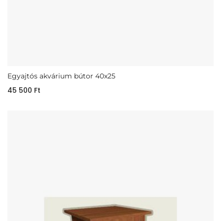
Egyajtós akvárium bútor 40x25
45 500
Ft