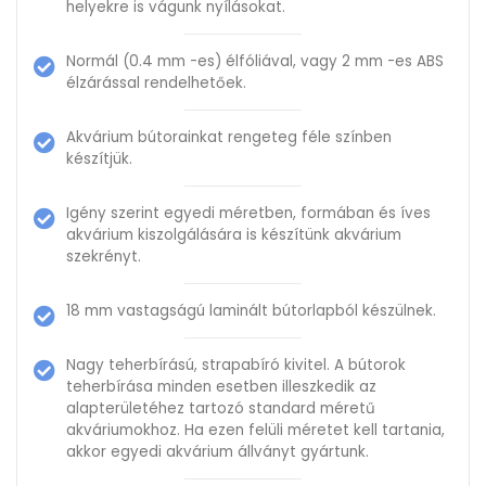
helyekre is vágunk nyílásokat.
Normál (0.4 mm -es) élfóliával, vagy 2 mm -es ABS
élzárással rendelhetőek.
Akvárium bútorainkat rengeteg féle színben
készítjük.
Igény szerint egyedi méretben, formában és íves
akvárium kiszolgálására is készítünk akvárium
szekrényt.
18 mm vastagságú laminált bútorlapból készülnek.
Nagy teherbírású, strapabíró kivitel. A bútorok
teherbírása minden esetben illeszkedik az
alapterületéhez tartozó standard méretű
akváriumokhoz. Ha ezen felüli méretet kell tartania,
akkor egyedi akvárium állványt gyártunk.