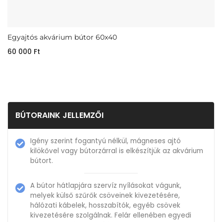
Egyajtós akvárium bútor 60x40
60 000
Ft
BÚTORAINK JELLEMZŐI
Igény szerint fogantyú nélkül, mágneses ajtó
kilökővel vagy bútorzárral is elkészítjük az akvárium
bútort.
A bútor hátlapjára szervíz nyílásokat vágunk,
melyek külső szűrők csöveinek kivezetésére,
hálózati kábelek, hosszabítók, egyéb csövek
kivezetésére szolgálnak. Felár ellenében egyedi