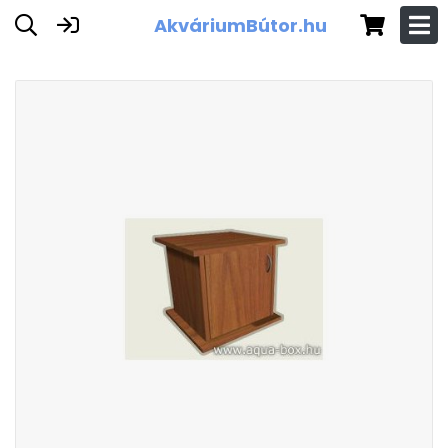
AkváriumBútor.hu