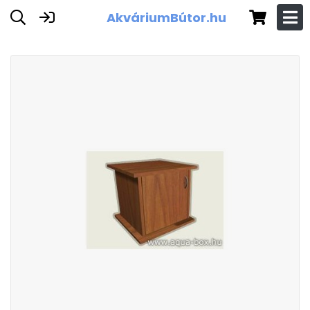
AkváriumBútor.hu