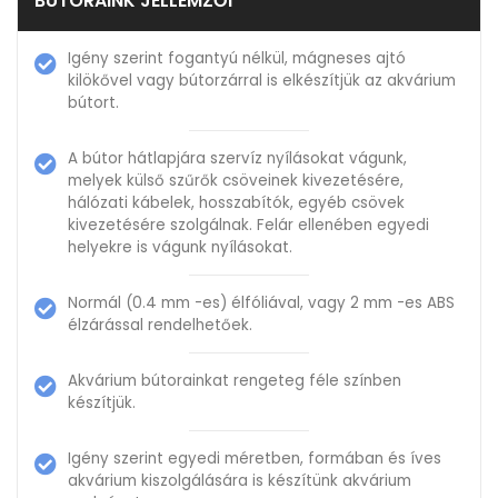
BÚTORAINK JELLEMZŐI
Igény szerint fogantyú nélkül, mágneses ajtó
kilökővel vagy bútorzárral is elkészítjük az akvárium
bútort.
A bútor hátlapjára szervíz nyílásokat vágunk,
melyek külső szűrők csöveinek kivezetésére,
hálózati kábelek, hosszabítók, egyéb csövek
kivezetésére szolgálnak. Felár ellenében egyedi
helyekre is vágunk nyílásokat.
Normál (0.4 mm -es) élfóliával, vagy 2 mm -es ABS
élzárással rendelhetőek.
Akvárium bútorainkat rengeteg féle színben
készítjük.
Igény szerint egyedi méretben, formában és íves
akvárium kiszolgálására is készítünk akvárium