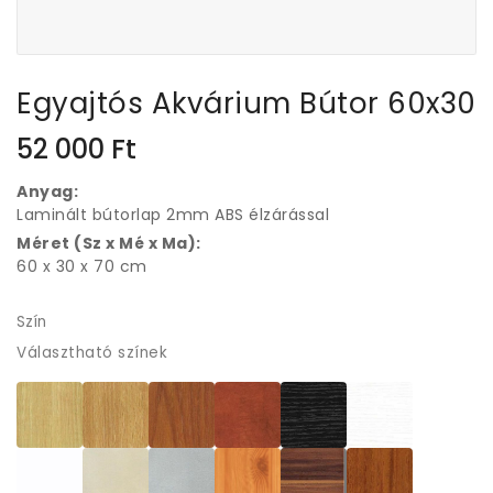
Egyajtós Akvárium Bútor 60x30
52 000
Ft
Anyag:
Laminált bútorlap 2mm ABS élzárással
Méret (Sz x Mé x Ma):
60 x 30 x 70 cm
Szín
Választható színek