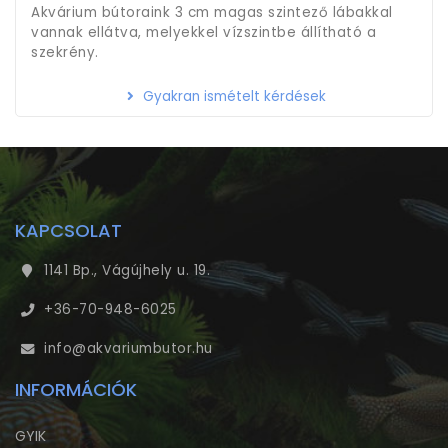
Akvárium bútoraink 3 cm magas szintező lábakkal
vannak ellátva, melyekkel vízszintbe állítható a
szekrény.
Gyakran ismételt kérdések
KAPCSOLAT
1141 Bp., Vágújhely u. 19.
+36-70-948-6025
info@akvariumbutor.hu
INFORMÁCIÓK
GYIK