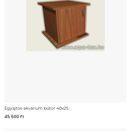
Egyajtós akvárium bútor 40x25
45 500
Ft