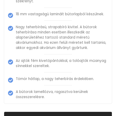
szekrényt.
18 mm vastagságú laminált bútorlapból készülnek.
Nagy teherbírású, strapabíró kivitel. A bútorok
teherbírása minden esetben illeszkedik az
alapterületéhez tartozó standard méretű
akváriumokhoz. Ha ezen felüli méretet kell tartania,
akkor egyedi akvárium állványt gyártunk.
Az ajtók fém kivetőpántokkal, a tolóajtók műanyag
sínnekkel szereltek.
Tömör hátlap, a nagy teherbírás érdekében.
A bútorok lamellózva, ragasztva kerülnek
összeszerelésre.