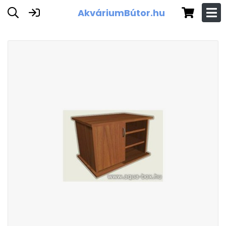
AkváriumBútor.hu