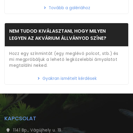
Tovább a galériához
NEM TUDOD KIVÁLASZTANI, HOGY MILYEN
LEGYEN AZ AKVÁRIUM ÁLLVÁNYOD SZÍNE?
Hozz egy színmintát (egy meglévő polcot, stb.) és
mi megpróbáljuk a lehető legközelebbi árnyalatot
megtalálni neked.
Gyakran ismételt kérdések
KAPCSOLAT
1141 Bp., Vágújhely u. 19.