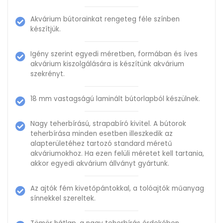
Akvárium bútorainkat rengeteg féle színben
készítjük.
Igény szerint egyedi méretben, formában és íves
akvárium kiszolgálására is készítünk akvárium
szekrényt.
18 mm vastagságú laminált bútorlapból készülnek.
Nagy teherbírású, strapabíró kivitel. A bútorok
teherbírása minden esetben illeszkedik az
alapterületéhez tartozó standard méretű
akváriumokhoz. Ha ezen felüli méretet kell tartania,
akkor egyedi akvárium állványt gyártunk.
Az ajtók fém kivetőpántokkal, a tolóajtók műanyag
sínnekkel szereltek.