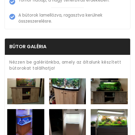
Tömör hátlap, a nagy teherbírás érdekében.
A bútorok lamellózva, ragasztva kerülnek
összeszerelésre.
BÚTOR GALÉRIA
Nézzen be galériánkba, amely az általunk készített
bútorokat találhatja!