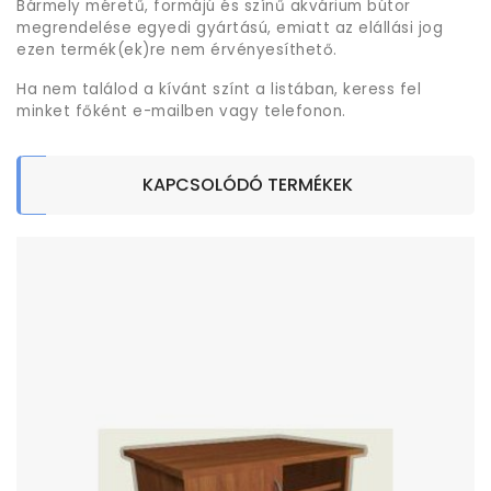
Bármely méretű, formájú és színű akvárium bútor
megrendelése egyedi gyártású, emiatt az elállási jog
ezen termék(ek)re nem érvényesíthető.
Ha nem találod a kívánt színt a listában, keress fel
minket főként e-mailben vagy telefonon.
KAPCSOLÓDÓ TERMÉKEK