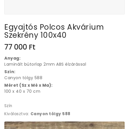
Egyajtós Polcos Akvárium
Szekrény 100x40
77 000
Ft
Anyag:
Laminált bútorlap 2mm ABS élzárással
Szín:
Canyon tölgy 588
Méret (Sz x Mé x Ma):
100 x 40 x 70 cm
Szín
Kiválasztva:
Canyon tölgy 588