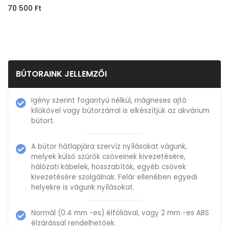
70 500
Ft
BÚTORAINK JELLEMZŐI
Igény szerint fogantyú nélkül, mágneses ajtó
kilökővel vagy bútorzárral is elkészítjük az akvárium
bútort.
A bútor hátlapjára szervíz nyílásokat vágunk,
melyek külső szűrők csöveinek kivezetésére,
hálózati kábelek, hosszabítók, egyéb csövek
kivezetésére szolgálnak. Felár ellenében egyedi
helyekre is vágunk nyílásokat.
Normál (0.4 mm -es) élfóliával, vagy 2 mm -es ABS
élzárással rendelhetőek.