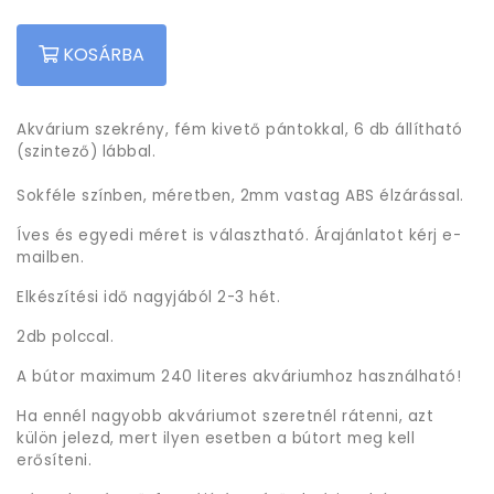
KOSÁRBA
Akvárium szekrény, fém kivető pántokkal, 6 db állítható
(szintező) lábbal.
Sokféle színben, méretben, 2mm vastag ABS élzárással.
Íves és egyedi méret is választható. Árajánlatot kérj e-
mailben.
Elkészítési idő nagyjából 2-3 hét.
2db polccal.
A bútor maximum 240 literes akváriumhoz használható!
Ha ennél nagyobb akváriumot szeretnél rátenni, azt
külön jelezd, mert ilyen esetben a bútort meg kell
erősíteni.