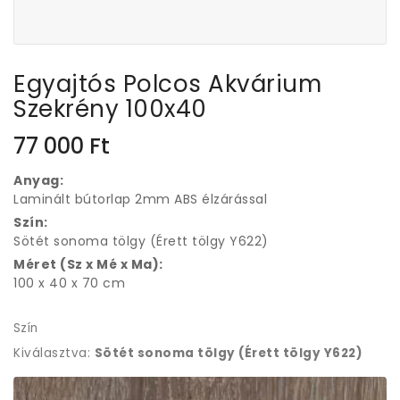
Egyajtós Polcos Akvárium
Szekrény 100x40
77 000
Ft
Anyag:
Laminált bútorlap 2mm ABS élzárással
Szín:
Sötét sonoma tölgy (Érett tölgy Y622)
Méret (Sz x Mé x Ma):
100 x 40 x 70 cm
Szín
Kiválasztva:
Sötét sonoma tölgy (Érett tölgy Y622)