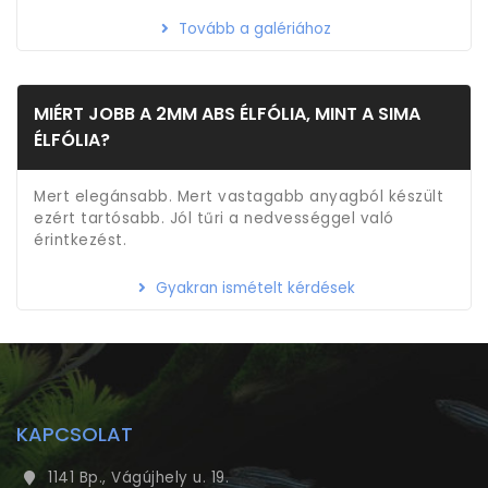
Tovább a galériához
MIÉRT JOBB A 2MM ABS ÉLFÓLIA, MINT A SIMA
ÉLFÓLIA?
Mert elegánsabb. Mert vastagabb anyagból készült
ezért tartósabb. Jól tűri a nedvességgel való
érintkezést.
Gyakran ismételt kérdések
KAPCSOLAT
1141 Bp., Vágújhely u. 19.