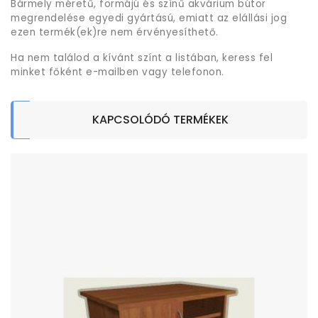
Bármely méretű, formájú és színű akvárium bútor
megrendelése egyedi gyártású, emiatt az elállási jog
ezen termék(ek)re nem érvényesíthető.
Ha nem találod a kívánt színt a listában, keress fel
minket főként e-mailben vagy telefonon.
KAPCSOLÓDÓ TERMÉKEK