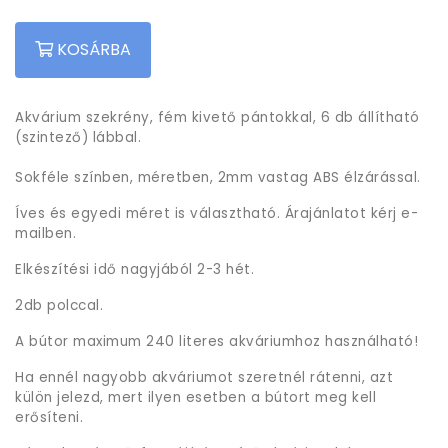
KOSÁRBA
Akvárium szekrény, fém kivető pántokkal, 6 db állítható
(szintező) lábbal.
Sokféle színben, méretben, 2mm vastag ABS élzárással.
Íves és egyedi méret is választható. Árajánlatot kérj e-
mailben.
Elkészítési idő nagyjából 2-3 hét.
2db polccal.
A bútor maximum 240 literes akváriumhoz használható!
Ha ennél nagyobb akváriumot szeretnél rátenni, azt
külön jelezd, mert ilyen esetben a bútort meg kell
erősíteni.