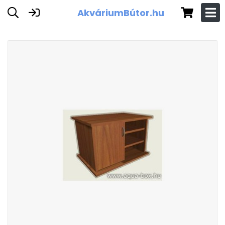
AkváriumBútor.hu