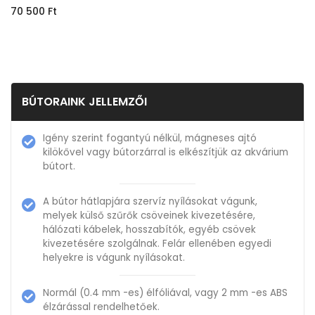
70 500
Ft
BÚTORAINK JELLEMZŐI
Igény szerint fogantyú nélkül, mágneses ajtó
kilökővel vagy bútorzárral is elkészítjük az akvárium
bútort.
A bútor hátlapjára szervíz nyílásokat vágunk,
melyek külső szűrők csöveinek kivezetésére,
hálózati kábelek, hosszabítók, egyéb csövek
kivezetésére szolgálnak. Felár ellenében egyedi
helyekre is vágunk nyílásokat.
Normál (0.4 mm -es) élfóliával, vagy 2 mm -es ABS
élzárással rendelhetőek.