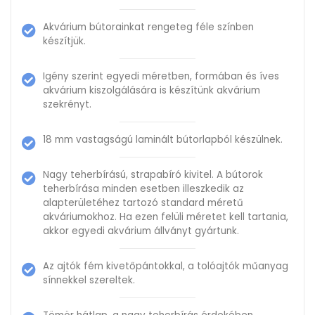
Akvárium bútorainkat rengeteg féle színben
készítjük.
Igény szerint egyedi méretben, formában és íves
akvárium kiszolgálására is készítünk akvárium
szekrényt.
18 mm vastagságú laminált bútorlapból készülnek.
Nagy teherbírású, strapabíró kivitel. A bútorok
teherbírása minden esetben illeszkedik az
alapterületéhez tartozó standard méretű
akváriumokhoz. Ha ezen felüli méretet kell tartania,
akkor egyedi akvárium állványt gyártunk.
Az ajtók fém kivetőpántokkal, a tolóajtók műanyag
sínnekkel szereltek.