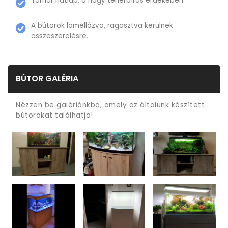
Tömör hátlap, a nagy teherbírás érdekében.
A bútorok lamellózva, ragasztva kerülnek
összeszerelésre.
BÚTOR GALÉRIA
Nézzen be galériánkba, amely az általunk készített
bútorokat találhatja!