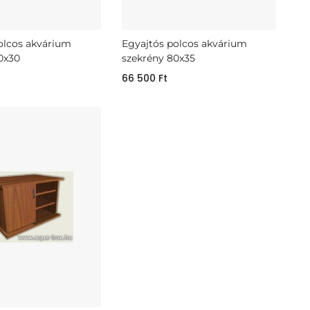
olcos akvárium
Egyajtós polcos akvárium
0x30
szekrény 80x35
66 500
Ft