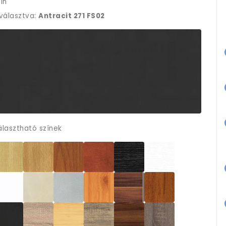
ín
iválasztva:
Antracit 271 FS02
álasztható színek