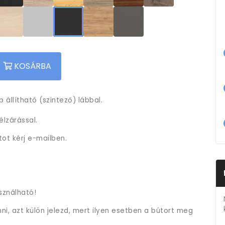
KOSÁRBA
 állítható (szintező) lábbal.
lzárással.
tot kérj e-mailben.
sználható!
i, azt külön jelezd, mert ilyen esetben a bútort meg