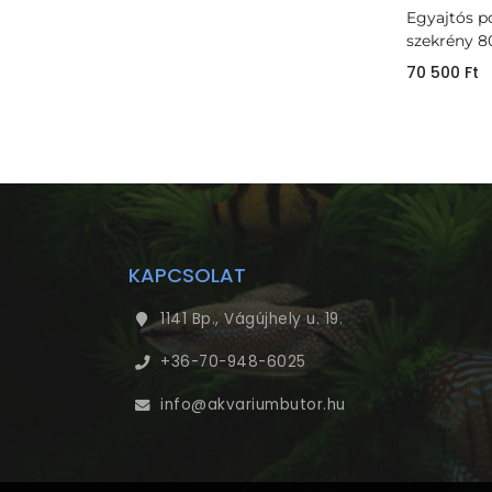
Egyajtós p
szekrény 8
70 500
Ft
KAPCSOLAT
1141 Bp., Vágújhely u. 19.
+36-70-948-6025
info@akvariumbutor.hu