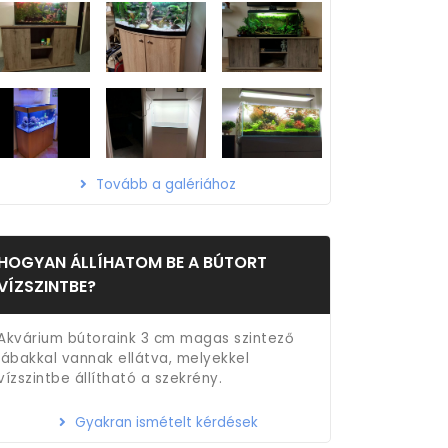
Tovább a galériához
HOGYAN ÁLLÍHATOM BE A BÚTORT
VÍZSZINTBE?
Akvárium bútoraink 3 cm magas szintező
lábakkal vannak ellátva, melyekkel
vízszintbe állítható a szekrény.
Gyakran ismételt kérdések