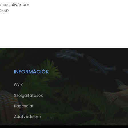
olcos akvárium
0x40
INFORMÁCIÓK
GYIK
Szolgáltatások
Kapcsolat
Adatvédelem