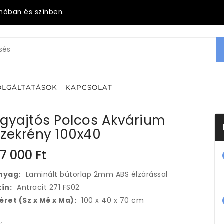
mában és színben.
OLGÁLTATÁSOK
KAPCSOLAT
Egyajtós Polcos Akvárium
Szekrény 100x40
7 000
Ft
nyag:
Laminált bútorlap 2mm ABS élzárással
zín:
Antracit 271 FS02
éret (Sz x Mé x Ma):
100 x 40 x 70 cm