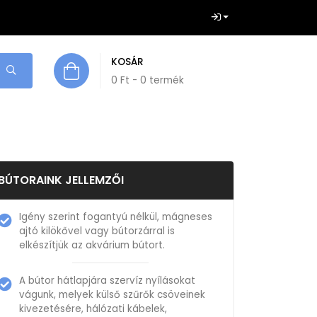
KOSÁR
0
Ft
- 0 termék
BÚTORAINK JELLEMZŐI
Igény szerint fogantyú nélkül, mágneses
ajtó kilökővel vagy bútorzárral is
elkészítjük az akvárium bútort.
A bútor hátlapjára szervíz nyílásokat
vágunk, melyek külső szűrők csöveinek
kivezetésére, hálózati kábelek,