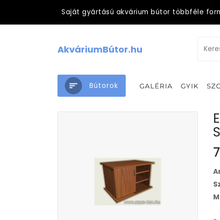
Saját gyártású akvárium bútor többféle for
AkváriumBútor.hu
Bútorok
GALÉRIA
GYIK
SZ
7
A
S
M