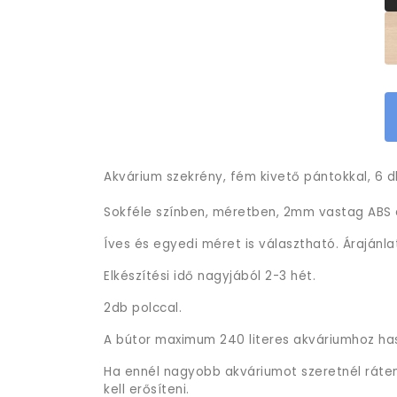
Akvárium szekrény, fém kivető pántokkal, 6 db
Sokféle színben, méretben, 2mm vastag ABS é
Íves és egyedi méret is választható. Árajánla
Elkészítési idő nagyjából 2-3 hét.
2db polccal.
A bútor maximum 240 literes akváriumhoz ha
Ha ennél nagyobb akváriumot szeretnél rátenn
kell erősíteni.