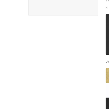
Sz
K
V