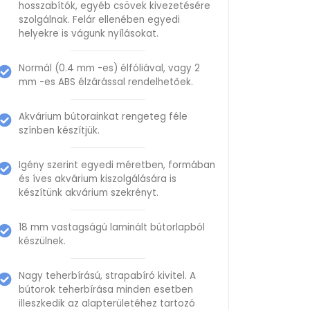
hosszabítók, egyéb csövek kivezetésére
szolgálnak. Felár ellenében egyedi
helyekre is vágunk nyílásokat.
Normál (0.4 mm -es) élfóliával, vagy 2
mm -es ABS élzárással rendelhetőek.
Akvárium bútorainkat rengeteg féle
színben készítjük.
Igény szerint egyedi méretben, formában
és íves akvárium kiszolgálására is
készítünk akvárium szekrényt.
18 mm vastagságú laminált bútorlapból
készülnek.
Nagy teherbírású, strapabíró kivitel. A
bútorok teherbírása minden esetben
illeszkedik az alapterületéhez tartozó