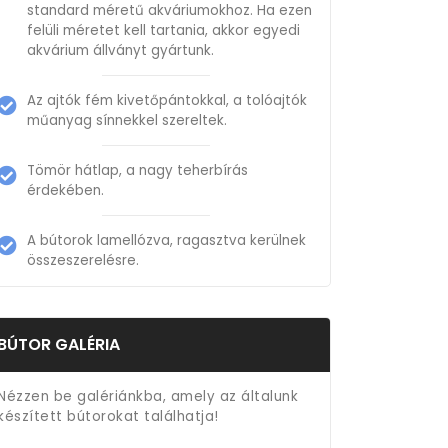
standard méretű akváriumokhoz. Ha ezen
felüli méretet kell tartania, akkor egyedi
akvárium állványt gyártunk.
Az ajtók fém kivetőpántokkal, a tolóajtók
műanyag sínnekkel szereltek.
Tömör hátlap, a nagy teherbírás
érdekében.
A bútorok lamellózva, ragasztva kerülnek
összeszerelésre.
BÚTOR GALÉRIA
Nézzen be galériánkba, amely az általunk
készített bútorokat találhatja!