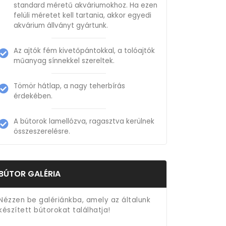
standard méretű akváriumokhoz. Ha ezen
felüli méretet kell tartania, akkor egyedi
akvárium állványt gyártunk.
Az ajtók fém kivetőpántokkal, a tolóajtók
műanyag sínnekkel szereltek.
Tömör hátlap, a nagy teherbírás
érdekében.
A bútorok lamellózva, ragasztva kerülnek
összeszerelésre.
BÚTOR GALÉRIA
Nézzen be galériánkba, amely az általunk
készített bútorokat találhatja!