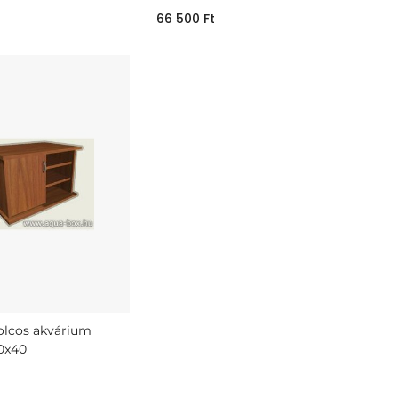
66 500
Ft
olcos akvárium
0x40