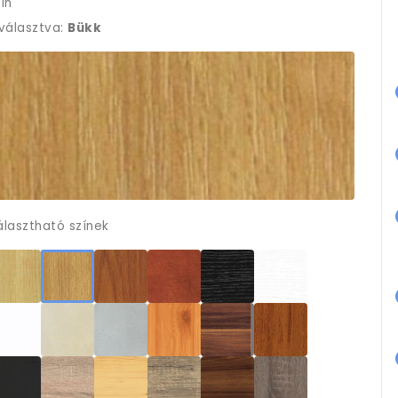
ín
iválasztva:
Bükk
álasztható színek