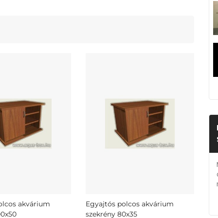
olcos akvárium
Egyajtós polcos akvárium
00x50
szekrény 80x35