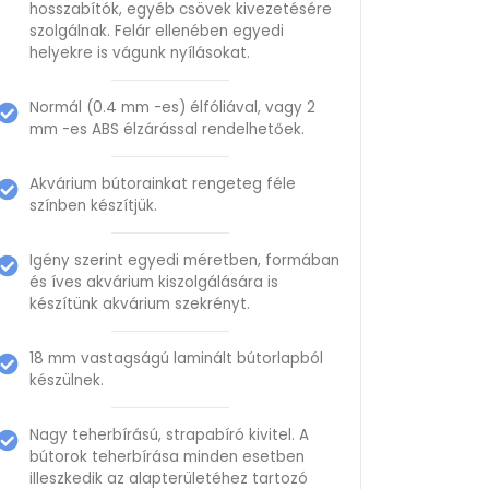
hosszabítók, egyéb csövek kivezetésére
szolgálnak. Felár ellenében egyedi
helyekre is vágunk nyílásokat.
Normál (0.4 mm -es) élfóliával, vagy 2
mm -es ABS élzárással rendelhetőek.
Akvárium bútorainkat rengeteg féle
színben készítjük.
Igény szerint egyedi méretben, formában
és íves akvárium kiszolgálására is
készítünk akvárium szekrényt.
18 mm vastagságú laminált bútorlapból
készülnek.
Nagy teherbírású, strapabíró kivitel. A
bútorok teherbírása minden esetben
illeszkedik az alapterületéhez tartozó