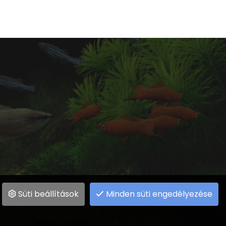
Süti beállítások
Minden süti engedélyezése