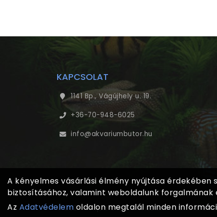
KAPCSOLAT
1141 Bp., Vágújhely u. 19.
+36-70-948-6025
info@akvariumbutor.hu
A kényelmes vásárlási élmény nyújtása érdekében sü
biztosításához, valamint weboldalunk forgalmának
Az
Adatvédelem
oldalon megtalál minden információ
© 2023 - Aqua-Box Akvarisztikai Kft. - Minden