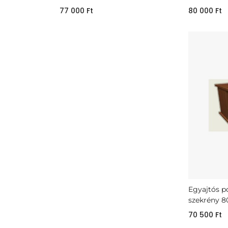
77 000
Ft
80 000
Ft
Egyajtós p
szekrény 8
70 500
Ft