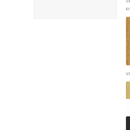
Sz
K
V