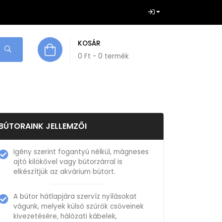
KOSÁR
0
Ft
- 0 termék
BÚTORAINK JELLEMZŐI
Igény szerint fogantyú nélkül, mágneses
ajtó kilökővel vagy bútorzárral is
elkészítjük az akvárium bútort.
A bútor hátlapjára szervíz nyílásokat
vágunk, melyek külső szűrők csöveinek
kivezetésére, hálózati kábelek,