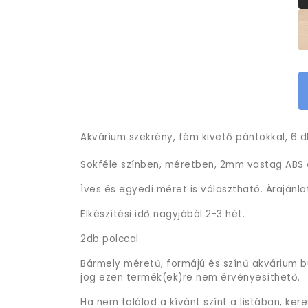
Akvárium szekrény, fém kivető pántokkal, 6 db
Sokféle színben, méretben, 2mm vastag ABS é
Íves és egyedi méret is választható. Árajánla
Elkészítési idő nagyjából 2-3 hét.
2db polccal.
Bármely méretű, formájú és színű akvárium b
jog ezen termék(ek)re nem érvényesíthető.
Ha nem találod a kívánt színt a listában, ker