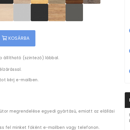
KOSÁRBA
 állítható (szintező) lábbal.
lzárással.
tot kérj e-mailben.
útor megrendelése egyedi gyártású, emiatt az elállási
ess fel minket főként e-mailben vagy telefonon.