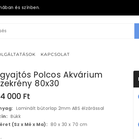
mában és színben.
OLGÁLTATÁSOK
KAPCSOLAT
Egyajtós Polcos Akvárium
Szekrény 80x30
4 000
Ft
nyag:
Laminált bútorlap 2mm ABS élzárással
zín:
Bükk
éret (Sz x Mé x Ma):
80 x 30 x 70 cm