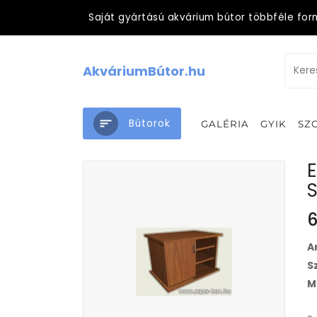
Saját gyártású akvárium bútor többféle for
AkváriumBútor.hu
Bútorok
GALÉRIA
GYIK
SZ
6
A
S
M