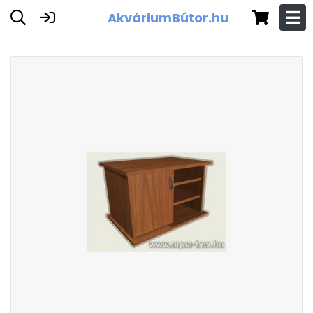
AkváriumBútor.hu