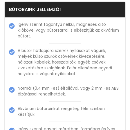
BÚTORAINK JELLEMZŐI
Igény szerint fogantyú nélkül, mágneses ajtó
kilökővel vagy bútorzárral is elkészítjük az akvárium
bútort.
A bútor hátlapjára szervíz nyílásokat vágunk,
melyek külső szűrők csöveinek kivezetésére,
hálózati kábelek, hosszabítók, egyéb csövek
kivezetésére szolgálnak. Felár ellenében egyedi
helyekre is vágunk nyílásokat.
Normál (0.4 mm -es) élfóliával, vagy 2 mm -es ABS
élzárással rendelhetőek.
Akvárium bútorainkat rengeteg féle színben
készítjük.
Igény szerint egyedi méretben, formában és íves