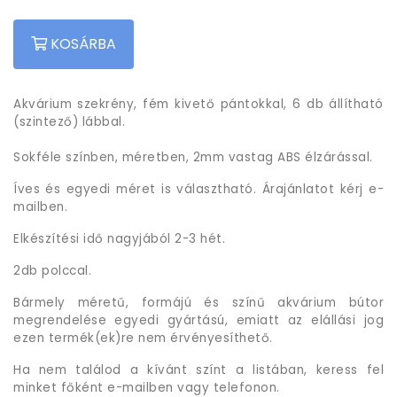
KOSÁRBA
Akvárium szekrény, fém kivető pántokkal, 6 db állítható
(szintező) lábbal.
Sokféle színben, méretben, 2mm vastag ABS élzárással.
Íves és egyedi méret is választható. Árajánlatot kérj e-
mailben.
Elkészítési idő nagyjából 2-3 hét.
2db polccal.
Bármely méretű, formájú és színű akvárium bútor
megrendelése egyedi gyártású, emiatt az elállási jog
ezen termék(ek)re nem érvényesíthető.
Ha nem találod a kívánt színt a listában, keress fel
minket főként e-mailben vagy telefonon.