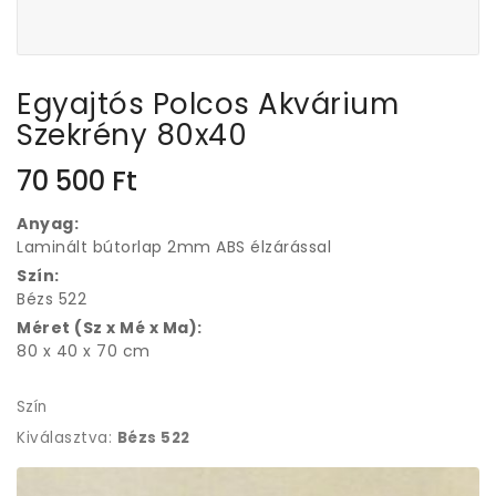
Egyajtós Polcos Akvárium
Szekrény 80x40
70 500
Ft
Anyag:
Laminált bútorlap 2mm ABS élzárással
Szín:
Bézs 522
Méret (Sz x Mé x Ma):
80 x 40 x 70 cm
Szín
Kiválasztva:
Bézs 522