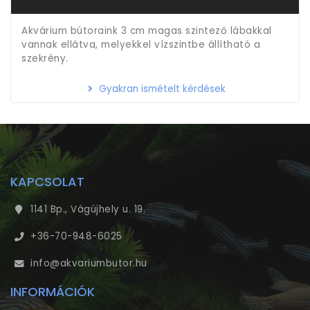
Akvárium bútoraink 3 cm magas szintező lábakkal
vannak ellátva, melyekkel vízszintbe állítható a
szekrény.
Gyakran ismételt kérdések
KAPCSOLAT
1141 Bp., Vágújhely u. 19.
+36-70-948-6025
info@akvariumbutor.hu
INFORMÁCIÓK