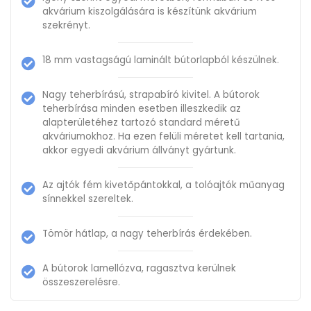
akvárium kiszolgálására is készítünk akvárium
szekrényt.
18 mm vastagságú laminált bútorlapból készülnek.
Nagy teherbírású, strapabíró kivitel. A bútorok
teherbírása minden esetben illeszkedik az
alapterületéhez tartozó standard méretű
akváriumokhoz. Ha ezen felüli méretet kell tartania,
akkor egyedi akvárium állványt gyártunk.
Az ajtók fém kivetőpántokkal, a tolóajtók műanyag
sínnekkel szereltek.
Tömör hátlap, a nagy teherbírás érdekében.
A bútorok lamellózva, ragasztva kerülnek
összeszerelésre.