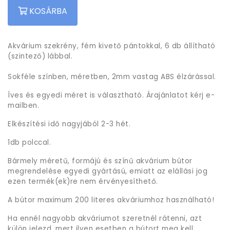
KOSÁRBA
Akvárium szekrény, fém kivető pántokkal, 6 db állítható
(szintező) lábbal.
Sokféle színben, méretben, 2mm vastag ABS élzárással.
Íves és egyedi méret is választható. Árajánlatot kérj e-
mailben.
Elkészítési idő nagyjából 2-3 hét.
1db polccal.
Bármely méretű, formájú és színű akvárium bútor
megrendelése egyedi gyártású, emiatt az elállási jog
ezen termék(ek)re nem érvényesíthető.
A bútor maximum 200 literes akváriumhoz használható!
Ha ennél nagyobb akváriumot szeretnél rátenni, azt
külön jelezd, mert ilyen esetben a bútort meg kell