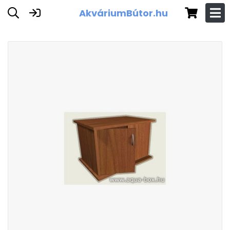
AkváriumBútor.hu