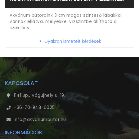
Akvárium bútoraink 3 cm magas szintező lábakkal
vannak ellátva, melyekkel vízszintbe állítható a
szekrény.
Gyakran ismételt kérdések
KAPCSOLAT
1141 Bp., Vágújhely u. 19.
+36-70-948-6025
info@akvariumbutor.hu
INFORMÁCIÓK