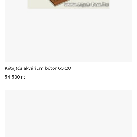
Kétajtós akvárium bútor 60x30
54 500
Ft