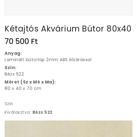
Kétajtós Akvárium Bútor 80x40
70 500
Ft
Anyag:
Laminált bútorlap 2mm ABS élzárással
Szín:
Bézs 522
Méret (Sz x Mé x Ma):
80 x 40 x 70 cm
Szín
Kiválasztva:
Bézs 522