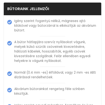
BÚTORAINK JELLEMZŐI
Igény szerint fogantyú nélkül, mágneses ajtó
kilökővel vagy bútorzárral is elkészítjük az akvárium
bútort.
A bútor hátlapjára szervíz nyílásokat vágunk,
melyek külső szűrők csöveinek kivezetésére,
hálózati kábelek, hosszabítók, egyéb csövek
kivezetésére szolgálnak. Felár ellenében egyedi
helyekre is vágunk nyílásokat.
Normál (0.4 mm -es) élfóliával, vagy 2 mm -es ABS
élzárással rendelhetőek.
Akvárium bútorainkat rengeteg féle színben
készítjük.