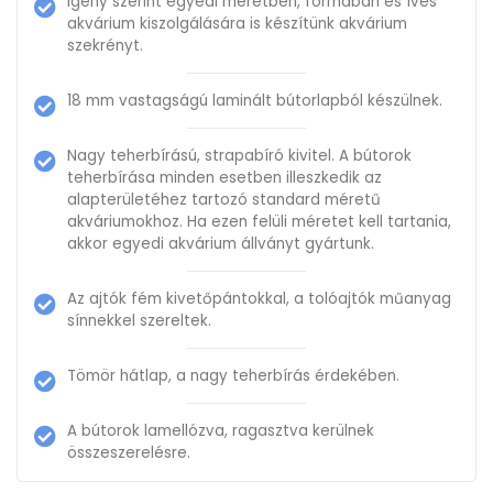
Igény szerint egyedi méretben, formában és íves
akvárium kiszolgálására is készítünk akvárium
szekrényt.
18 mm vastagságú laminált bútorlapból készülnek.
Nagy teherbírású, strapabíró kivitel. A bútorok
teherbírása minden esetben illeszkedik az
alapterületéhez tartozó standard méretű
akváriumokhoz. Ha ezen felüli méretet kell tartania,
akkor egyedi akvárium állványt gyártunk.
Az ajtók fém kivetőpántokkal, a tolóajtók műanyag
sínnekkel szereltek.
Tömör hátlap, a nagy teherbírás érdekében.
A bútorok lamellózva, ragasztva kerülnek
összeszerelésre.