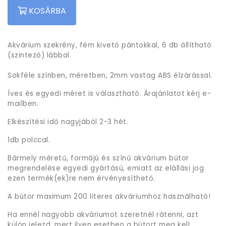
KOSÁRBA
Akvárium szekrény, fém kivető pántokkal, 6 db állítható
(szintező) lábbal.
Sokféle színben, méretben, 2mm vastag ABS élzárással.
Íves és egyedi méret is választható. Árajánlatot kérj e-
mailben.
Elkészítési idő nagyjából 2-3 hét.
1db polccal.
Bármely méretű, formájú és színű akvárium bútor
megrendelése egyedi gyártású, emiatt az elállási jog
ezen termék(ek)re nem érvényesíthető.
A bútor maximum 200 literes akváriumhoz használható!
Ha ennél nagyobb akváriumot szeretnél rátenni, azt
külön jelezd, mert ilyen esetben a bútort meg kell