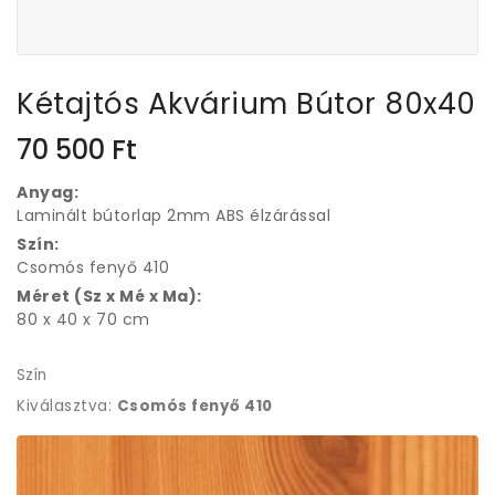
Kétajtós Akvárium Bútor 80x40
70 500
Ft
Anyag:
Laminált bútorlap 2mm ABS élzárással
Szín:
Csomós fenyő 410
Méret (Sz x Mé x Ma):
80 x 40 x 70 cm
Szín
Kiválasztva:
Csomós fenyő 410