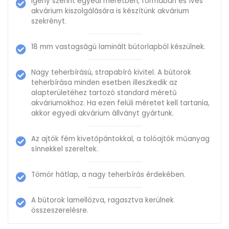
Igény szerint egyedi méretben, formában és íves
akvárium kiszolgálására is készítünk akvárium
szekrényt.
18 mm vastagságú laminált bútorlapból készülnek.
Nagy teherbírású, strapabíró kivitel. A bútorok
teherbírása minden esetben illeszkedik az
alapterületéhez tartozó standard méretű
akváriumokhoz. Ha ezen felüli méretet kell tartania,
akkor egyedi akvárium állványt gyártunk.
Az ajtók fém kivetőpántokkal, a tolóajtók műanyag
sínnekkel szereltek.
Tömör hátlap, a nagy teherbírás érdekében.
A bútorok lamellózva, ragasztva kerülnek
összeszerelésre.