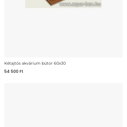
Kétajtós akvárium bútor 60x30
54 500
Ft