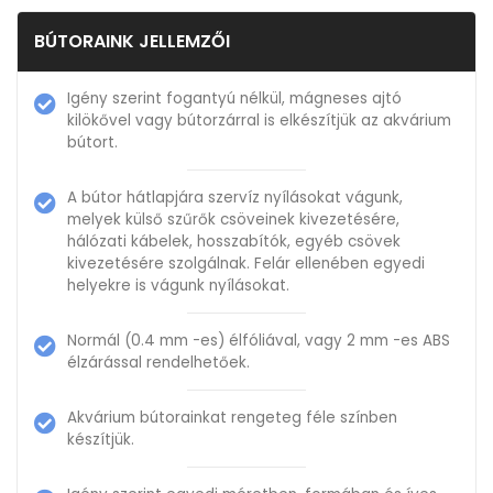
BÚTORAINK JELLEMZŐI
Igény szerint fogantyú nélkül, mágneses ajtó
kilökővel vagy bútorzárral is elkészítjük az akvárium
bútort.
A bútor hátlapjára szervíz nyílásokat vágunk,
melyek külső szűrők csöveinek kivezetésére,
hálózati kábelek, hosszabítók, egyéb csövek
kivezetésére szolgálnak. Felár ellenében egyedi
helyekre is vágunk nyílásokat.
Normál (0.4 mm -es) élfóliával, vagy 2 mm -es ABS
élzárással rendelhetőek.
Akvárium bútorainkat rengeteg féle színben
készítjük.