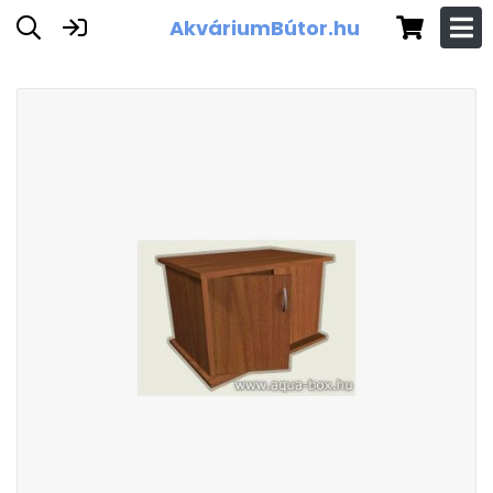
AkváriumBútor.hu