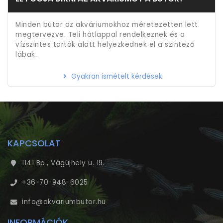
Minden bútor az akváriumokhoz méretezetten lett
megtervezve. Teli hátlappal rendelkeznek és a
vízszintes tartók alatt helyezkednek el a szintező
lábak.
Gyakran ismételt kérdések
KAPCSOLAT
1141 Bp., Vágújhely u. 19.
+36-70-948-6025
info@akvariumbutor.hu
INFORMÁCIÓK