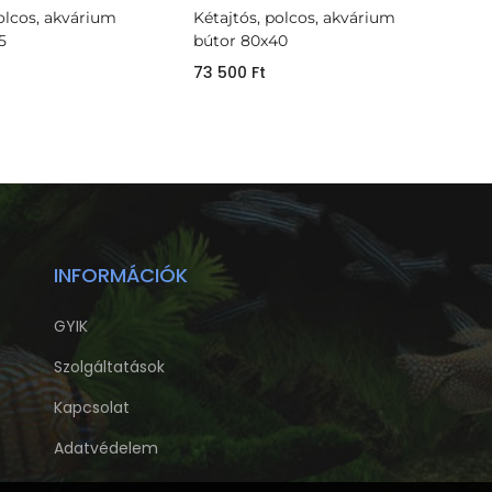
polcos, akvárium
Kétajtós, polcos, akvárium
5
bútor 80x40
73 500
Ft
INFORMÁCIÓK
GYIK
Szolgáltatások
Kapcsolat
Adatvédelem