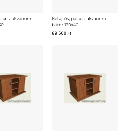
polcos, akvárium
Kétajtós, polcos, akvárium
50
bútor 120x40
89 500
Ft