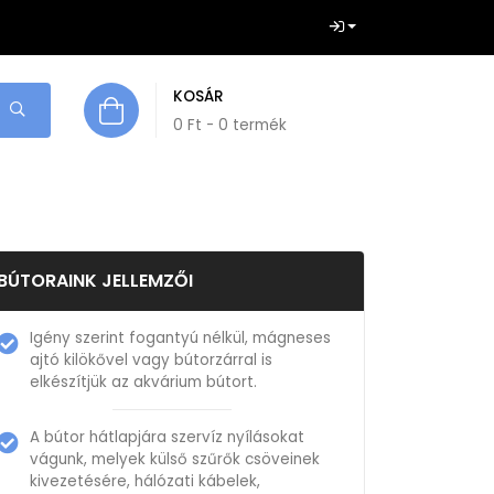
KOSÁR
0
Ft
- 0 termék
BÚTORAINK JELLEMZŐI
Igény szerint fogantyú nélkül, mágneses
ajtó kilökővel vagy bútorzárral is
elkészítjük az akvárium bútort.
A bútor hátlapjára szervíz nyílásokat
vágunk, melyek külső szűrők csöveinek
kivezetésére, hálózati kábelek,