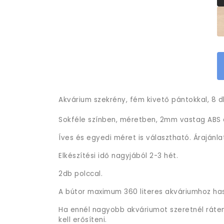
Akvárium szekrény, fém kivető pántokkal, 8 db
Sokféle színben, méretben, 2mm vastag ABS é
Íves és egyedi méret is választható. Árajánla
Elkészítési idő nagyjából 2-3 hét.
2db polccal.
A bútor maximum 360 literes akváriumhoz ha
Ha ennél nagyobb akváriumot szeretnél rátenn
kell erősíteni.