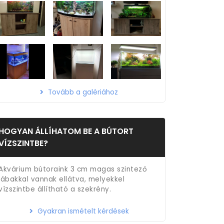
Tovább a galériához
HOGYAN ÁLLÍHATOM BE A BÚTORT
VÍZSZINTBE?
Akvárium bútoraink 3 cm magas szintező
lábakkal vannak ellátva, melyekkel
vízszintbe állítható a szekrény.
Gyakran ismételt kérdések