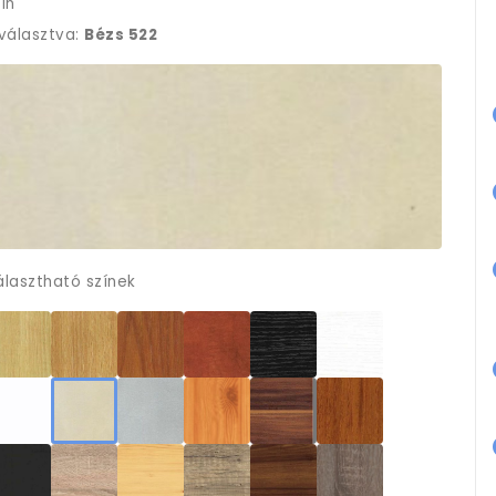
ín
iválasztva:
Bézs 522
álasztható színek