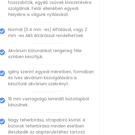
hosszabítók, egyéb csövek kivezetésére
szolgálnak. Felár ellenében egyedi
helyekre is vágunk nyílásokat.
Normál (0.4 mm -es) élfóliával, vagy 2
mm -es ABS élzárással rendelhetőek.
Akvárium bútorainkat rengeteg féle
színben készítjük.
Igény szerint egyedi méretben, formában
és íves akvárium kiszolgálására is
készítünk akvárium szekrényt.
18 mm vastagságú laminált bútorlapból
készülnek.
Nagy teherbírású, strapabíró kivitel. A
bútorok teherbírása minden esetben
illeszkedik az alapterületéhez tartozó