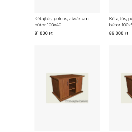
Kétajtós, polcos, akvárium
Kétajtós, 
bútor 100x40
bútor 100x
81 000
Ft
86 000
Ft