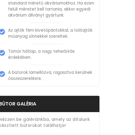
standard méretű akváriumokhoz. Ha ezen
felüli méretet kell tartania, akkor egyedi
akvárium állványt gyártunk.
Az ajtók fém kivetőpántokkal, a tolóajtók
műanyag sínnekkel szereltek.
Tömör hátlap, a nagy teherbírás
érdekében.
A bútorok lamellózva, ragasztva kerülnek
összeszerelésre.
BÚTOR GALÉRIA
Nézzen be galériánkba, amely az általunk
készített bútorokat találhatja!