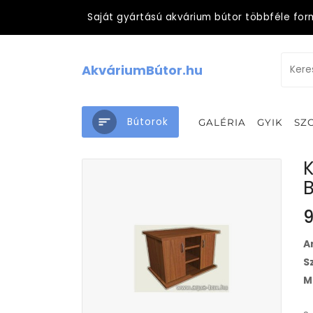
Saját gyártású akvárium bútor többféle for
AkváriumBútor.hu
Bútorok
GALÉRIA
GYIK
SZ
K
B
9
A
S
M