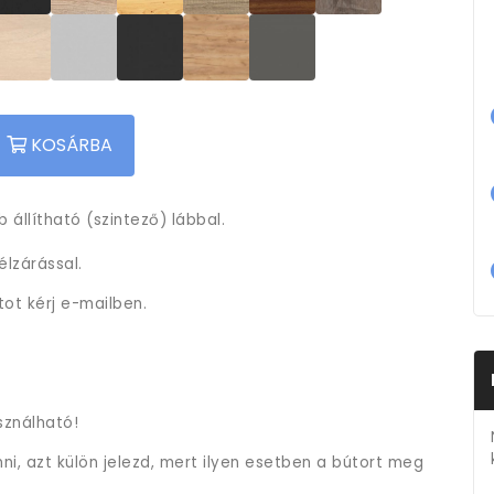
KOSÁRBA
 állítható (szintező) lábbal.
lzárással.
tot kérj e-mailben.
sználható!
i, azt külön jelezd, mert ilyen esetben a bútort meg