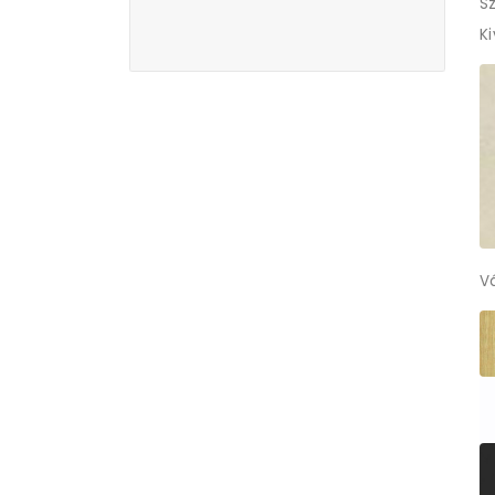
Sz
K
V