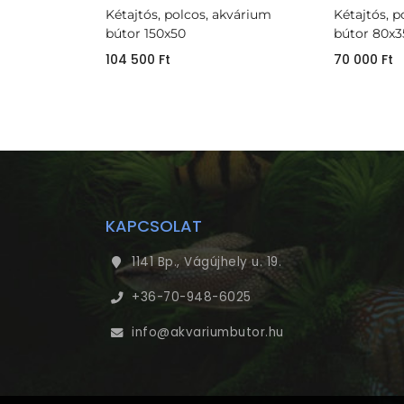
Kétajtós, polcos, akvárium
Kétajtós, 
bútor 150x50
bútor 80x3
104 500
Ft
70 000
Ft
KAPCSOLAT
1141 Bp., Vágújhely u. 19.
+36-70-948-6025
info@akvariumbutor.hu