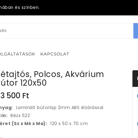
mában és színben.
OLGÁLTATÁSOK
KAPCSOLAT
étajtós, Polcos, Akvárium
útor 120x50
3 500
Ft
nyag:
Laminált bútorlap 2mm ABS élzárással
zín:
Bézs 522
éret (Sz x Mé x Ma):
120 x 50 x 70 cm