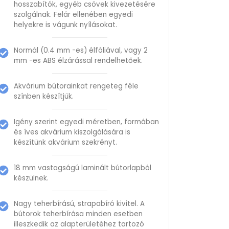
hosszabítók, egyéb csövek kivezetésére
szolgálnak. Felár ellenében egyedi
helyekre is vágunk nyílásokat.
Normál (0.4 mm -es) élfóliával, vagy 2
mm -es ABS élzárással rendelhetőek.
Akvárium bútorainkat rengeteg féle
színben készítjük.
Igény szerint egyedi méretben, formában
és íves akvárium kiszolgálására is
készítünk akvárium szekrényt.
18 mm vastagságú laminált bútorlapból
készülnek.
Nagy teherbírású, strapabíró kivitel. A
bútorok teherbírása minden esetben
illeszkedik az alapterületéhez tartozó