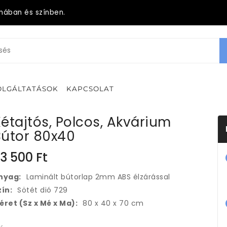
mában és színben.
OLGÁLTATÁSOK
KAPCSOLAT
étajtós, Polcos, Akvárium
Bútor 80x40
3 500
Ft
nyag:
Laminált bútorlap 2mm ABS élzárással
zín:
Sötét dió 729
éret (Sz x Mé x Ma):
80 x 40 x 70 cm