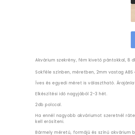
Akvárium szekrény, fém kivető pántokkal, 8 db
Sokféle színben, méretben, 2mm vastag ABS é
Íves és egyedi méret is választható. Árajánla
Elkészítési idő nagyjából 2-3 hét.
2db polccal.
Ha ennél nagyobb akváriumot szeretnél ráten
kell erősíteni.
Bármely méretű, formájú és színű akvárium b