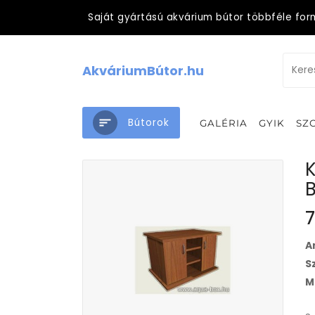
Saját gyártású akvárium bútor többféle for
AkváriumBútor.hu
Bútorok
GALÉRIA
GYIK
SZ
K
7
A
S
M