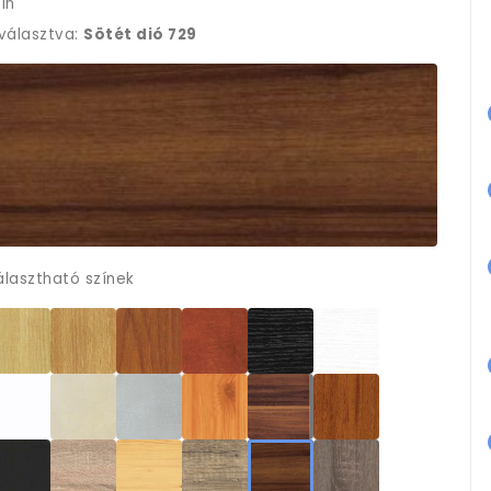
ín
iválasztva:
Sötét dió 729
álasztható színek