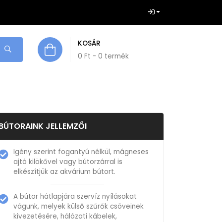
KOSÁR
0
Ft
- 0 termék
BÚTORAINK JELLEMZŐI
Igény szerint fogantyú nélkül, mágneses
ajtó kilökővel vagy bútorzárral is
elkészítjük az akvárium bútort.
A bútor hátlapjára szervíz nyílásokat
vágunk, melyek külső szűrők csöveinek
kivezetésére, hálózati kábelek,