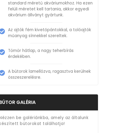
standard méretű akváriumokhoz. Ha ezen
felüli méretet kell tartania, akkor egyedi
akvárium állványt gyártunk.
Az ajtók fém kivetőpántokkal, a tolóajtók
műanyag sínnekkel szereltek.
Tömör hátlap, a nagy teherbírás
érdekében.
A bútorok lamellózva, ragasztva kerülnek
összeszerelésre.
BÚTOR GALÉRIA
Nézzen be galériánkba, amely az általunk
készített bútorokat találhatja!