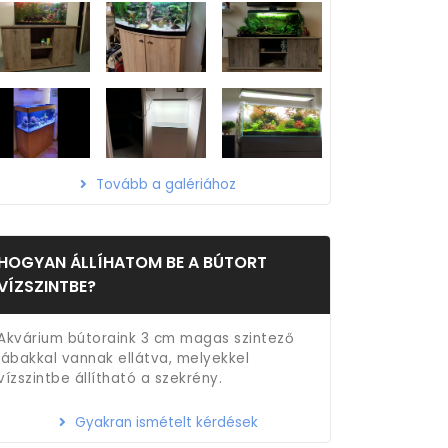
Tovább a galériához
HOGYAN ÁLLÍHATOM BE A BÚTORT
VÍZSZINTBE?
Akvárium bútoraink 3 cm magas szintező
lábakkal vannak ellátva, melyekkel
vízszintbe állítható a szekrény.
Gyakran ismételt kérdések