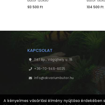
bútor 120x50
bútor 150x
93 500
Ft
104 500
Ft
KAPCSOLAT
1141 Bp., Vágújhely u. 19.
+36-70-948-6025
info@akvariumbutor.hu
A kényelmes vásárlási élmény nyújtása érdekében sü