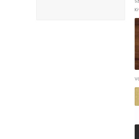
Sz
K
V