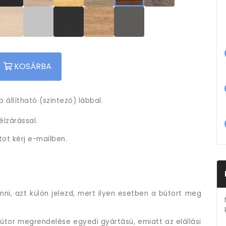
KOSÁRBA
 állítható (szintező) lábbal.
lzárással.
tot kérj e-mailben.
ni, azt külön jelezd, mert ilyen esetben a bútort meg
útor megrendelése egyedi gyártású, emiatt az elállási