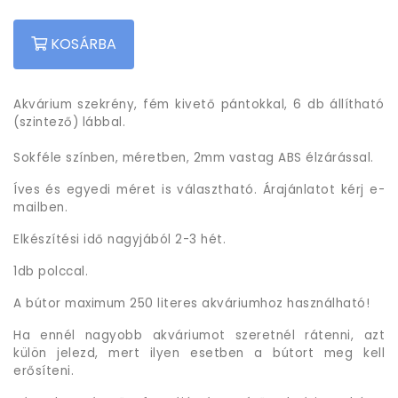
KOSÁRBA
Akvárium szekrény, fém kivető pántokkal, 6 db állítható
(szintező) lábbal.
Sokféle színben, méretben, 2mm vastag ABS élzárással.
Íves és egyedi méret is választható. Árajánlatot kérj e-
mailben.
Elkészítési idő nagyjából 2-3 hét.
1db polccal.
A bútor maximum 250 literes akváriumhoz használható!
Ha ennél nagyobb akváriumot szeretnél rátenni, azt
külön jelezd, mert ilyen esetben a bútort meg kell
erősíteni.