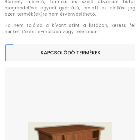
Bármely méretű, formájú és színű akvárium bútor
megrendelése egyedi gyártású, emiatt az elállási jog
ezen termék(ek)re nem érvényesíthető.
Ha nem találod a kívánt színt a listában, keress fel
minket főként e-mailben vagy telefonon.
KAPCSOLÓDÓ TERMÉKEK