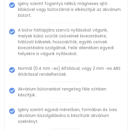
Igény szerint fogantyú nélkül, mágneses ajtó
kilökővel vagy bútorzárral is elkészítjük az akvárium
bútort.
A bútor hátlapjára szervíz nyílásokat vágunk,
melyek külső szűrők csöveinek kivezetésére,
hálózati kábelek, hosszabítók, egyéb csövek
kivezetésére szolgálnak. Felár ellenében egyedi
helyekre is vágunk nyílásokat.
Normál (0.4 mm -es) élfóliával, vagy 2 mm -es ABS
élzárással rendelhetőek.
Akvárium bútorainkat rengeteg féle színben
készítjük.
Igény szerint egyedi méretben, formában és íves
akvárium kiszolgálására is készítünk akvárium
szekrényt.