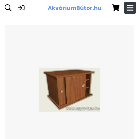
AkváriumBútor.hu