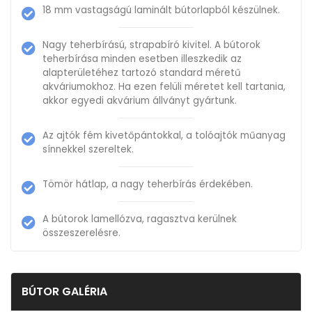
18 mm vastagságú laminált bútorlapból készülnek.
Nagy teherbírású, strapabíró kivitel. A bútorok
teherbírása minden esetben illeszkedik az
alapterületéhez tartozó standard méretű
akváriumokhoz. Ha ezen felüli méretet kell tartania,
akkor egyedi akvárium állványt gyártunk.
Az ajtók fém kivetőpántokkal, a tolóajtók műanyag
sínnekkel szereltek.
Tömör hátlap, a nagy teherbírás érdekében.
A bútorok lamellózva, ragasztva kerülnek
összeszerelésre.
BÚTOR GALÉRIA