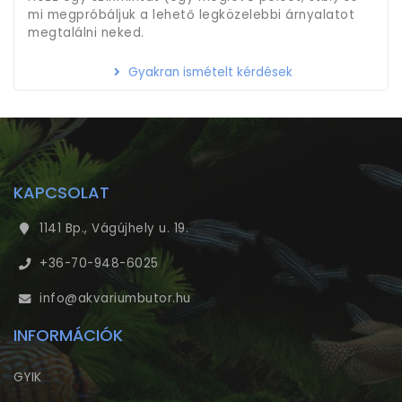
mi megpróbáljuk a lehető legközelebbi árnyalatot
megtalálni neked.
Gyakran ismételt kérdések
KAPCSOLAT
1141 Bp., Vágújhely u. 19.
+36-70-948-6025
info@akvariumbutor.hu
INFORMÁCIÓK
GYIK